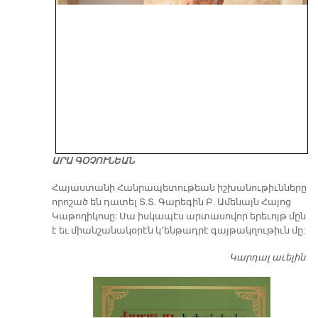
ԱՐԱ ԳՕՉՈՒՆԵԱՆ
​Հայաստանի Հանրապետութեան իշխանութիւնները
որոշած են դատել Տ.Տ. Գարեգին Բ. Ամենայն Հայոց
Կաթողիկոսը: Սա իսկապէս արտասովոր երեւոյթ մըն
է եւ միանշանակօրէն կ՚ենթադրէ գայթակղութիւն մը:
Կարդալ աւելին
Դ