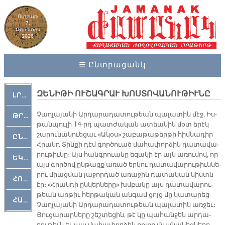
Ուրբաթ
7,
Օգոստոս
2026
☰ Ընտրացանկ
ԶԵՆԻԹԻ ՈՒՇԱԳՐԱՒ ԽՈՍՏՈՎԱՆՈՒԹԻՒՆԸ
ԼՐԱՀՈՍ
Չաղ­լա­յա­նի Ար­դա­րա­դա­տու­թեան պա­լա­տին մէջ, Իս­
ԹՐՔԱՀԱՅ ԿԵԱՆՔ
թան­պու­լի 14-րդ պատ­ժա­կան ա­տեա­նին մօտ ե­րէկ
շա­րու­նա­կուե­ցաւ «Ա­կօս» շա­բա­թա­թեր­թի հիմ­նա­դիր
ԸՆԿԵՐԱՄՇԱԿՈՒԹԱՅԻՆ
Հրանդ Տին­քի դէմ գոր­ծուած մա­հա­փոր­ձին դա­տա­վա­
րու­թիւ­նը։ Այս հանգ­րուա­նը ե­զա­կի էր այն ա­ռու­մով, որ
ԵԿԵՂԵՑԱԿԱՆ
այս գոր­ծով ըն­թացք ա­ռած եր­կու դա­տա­վա­րու­թիւն­նե­
րու միաց­ման յա­ջոր­դած ա­ռա­ջին դա­տա­կան նիստն
ՀՈԳԵՄՏԱՒՈՐ
էր։ «Հրան­դի ըն­կեր­նե­րը» խմբա­կը այս դա­տա­վա­րու­
թեան առ­թիւ հեր­թա­կան ան­գամ ցոյց մը կա­տա­րեց
ՀԱՐԹԱԿ
Չաղ­լա­յա­նի Ար­դա­րա­դա­տու­թեան պա­լա­տին առ­ջեւ։
Ցու­ցա­րար­նե­րը շեշ­տե­ցին, թէ կը պա­հան­ջեն ար­դա­