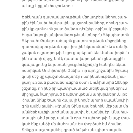
րու­թիւն եւ այս մա­հա­փոր­ձին բո­լոր մաս­նա­կից­նե­րը
պէտք է ըլ­լան հա­շուե­տու։
Ե­րէ­կուան դա­տա­վա­րու­թեան մե­ղադ­րեալ­նե­րու շար­
քին էին նաեւ հան­րա­յին պաշ­տօ­նեա­նե­րը, ո­րոնց շար­
քին կը գտնուին շատ ծա­նօթ դէմ­քեր. օ­րի­նակ՝ շրջա­նի
Իս­թան­պու­լի անվ­տան­գու­թեան տնօ­րէն Ճե­լա­լետ­տին
Ճեր­րահ։ Զան­գուա­ծա­յին լրա­տուու­թեան մի­ջոց­նե­րը
դա­տա­վա­րու­թեան այս փու­լին նկատ­մամբ եւս ան­մի­
ջա­կան ու­շադ­րու­թիւն ցու­ցա­բե­րած են։ Մա­հա­փոր­ձէն
ինն տա­րի վերջ, ե­րէկ դա­տա­վա­րու­թեան ըն­թաց­քին
զգա­յա­ցունց եւ յստակ ցուց­մուն­քով մը հան­դէս ե­կաւ
ոս­տի­կան Մու­հիտ­տին Զե­նիթ, որ այդ շրջա­նին Թրապ­
զո­նի մէջ կը պաշ­տօ­նա­վա­րէր ոս­տի­կա­նու­թեան լրա­
քա­ղու­թեան բա­ժան­մուն­քին մօտ։ Մու­հիտ­տին Զե­նիթ
շեշ­տեց, որ ինք իր պատ­րաս­տած տե­ղե­կա­գիր­նե­րուն
մի­ջո­ցաւ հա­ղոր­դած է պե­տու­թեան ար­խիւ­նե­րուն, թէ
Հրանդ Տինք Եա­սին Հա­յա­լի կող­մէ պի­տի սպան­նուի ի
գին ա­մէն բա­նի։ «Հրանդ Տինք այս երկ­րին մէջ շատ մը
ան­ձե­րէ ա­ւե­լի ար­ժա­նա­պա­տիւ եւ ազ­նիւ էր։ Ա­նա­հա­
տա­պէս չեմ ը­սեր, սա­կայն որ­պէս պե­տու­թիւն աչք փա­
կած ենք ան­ձի մը մա­հուան։ Ես փոր­ձած եմ Հրանդ
Տին­քը պաշտ­պա­նել, գրած եմ, թէ ան պի­տի սպան­