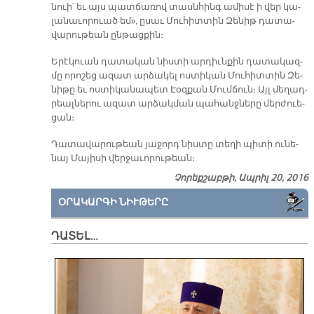
նուի՝ եւ այս պատ­ճա­ռով տասն­հինգ ա­մի­սէ ի վեր կա­
լա­նա­ւո­րուած եմ», ը­սաւ Մու­հիտ­տին Զե­նիթ դա­տա­
վա­րու­թեան ըն­թաց­քին։
Ե­րէ­կուան դա­տա­կան նիս­տի ար­դիւն­քին դա­տա­կազ­
մը ո­րո­շեց ա­զատ ար­ձա­կել ոս­տի­կան Մու­հիտ­տին Զե­
նի­թը եւ ոս­տի­կա­նա­պետ Էօզ­քան Մում­ճուն։ Այլ մե­ղադ­
րեալ­նե­րու ա­զատ ար­ձակ­ման պա­հանջ­նե­րը մեր­ժուե­
ցան։
Դա­տա­վա­րու­թեան յա­ջորդ նիս­տը տե­ղի պի­տի ու­նե­
նայ Մա­յի­սի վեր­ջա­ւո­րու­թեան։
Չորեքշաբթի, Ապրիլ 20, 2016
ՕՐԱԿԱՐԳԻ ՆԻՒԹԵՐԸ
ԴԱՏԵԼ…