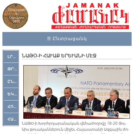
Հինգշաբթի
6,
Օգոստոս
2026
☰ Ընտրացանկ
ՆԱԹՕ-Ի ՀԱՒԱՔ ԵՐԵՒԱՆԻ ՄԷՋ
ԼՐԱՀՈՍ
ԹՐՔԱՀԱՅ ԿԵԱՆՔ
ԸՆԿԵՐԱՄՇԱԿՈՒԹԱՅԻՆ
ԵԿԵՂԵՑԱԿԱՆ
ՀՈԳԵՄՏԱՒՈՐ
ՀԱՐԹԱԿ
ՆԱ­ԹՕ-ի Խորհր­դա­րա­նա­կան վե­հա­ժո­ղո­վը 18-20 Յու­
նիս թուա­կան­նե­րուն մի­ջեւ Հա­յաս­տա­նի Ազ­գա­յին ժո­