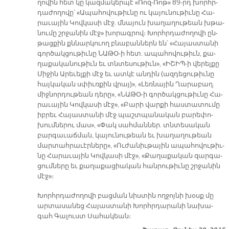
ղո­վին հետ կը կազ­մա­կեր­պէ «Ռոզ-Ռոթ» 89-րդ խորհր­
դա­ժո­ղո­վը՝ «Ա­պա­հո­վու­թիւ­նը ու կա­յու­նու­թիւ­նը Հա­
րա­ւա­յին Կով­կա­սի մէջ. մնա­յուն խա­ղա­ղու­թեան խթա­
նու­մը շրջա­նին մէջ» խո­րագ­րով։ Խորհր­դա­ժո­ղո­վի ըն­
թաց­քին քննար­կուող բնա­բան­ներն են՝ «Հա­յաս­տա­նի
գոր­ծակ­ցու­թիւ­նը ՆԱ­ԹՕ-ի հետ. ա­պա­հո­վու­թիւն, քա­
ղա­քա­կա­նու­թիւն եւ տնտե­սու­թիւն», «Ի­ՇԻՊ-ի վե­րել­քը
Մի­ջին Ա­րե­ւել­քի մէջ եւ ատ­կէ ան­դին (ազ­դե­ցու­թիւ­նը
հայ­կա­կան սփիւռ­քին վրայ)», «Լեռ­նա­յին Ղա­րա­բաղ.
միջ­նոր­դու­թեան դե­րը», «ՆԱ­ԹՕ-ի գոր­ծակ­ցու­թիւ­նը Հա­
րա­ւա­յին Կով­կա­սի մէջ», «Բա­րի վար­քի հաս­տա­տու­մը
իբ­րեւ Հա­յաս­տա­նի մէջ պաշտ­պա­նա­կան բա­րե­փո­
խում­նե­րու մաս», «Փակ սահ­ման­ներ. տնտե­սա­կան
բար­գա­ւաճ­ման, կա­յու­նու­թեան եւ խա­ղա­ղու­թեան
մար­տահ­րա­ւէր­նե­րը», «Ու­ժա­նիւ­թա­յին ա­պա­հո­վու­թիւ­
նը Հա­րա­ւա­յին Կով­կա­սի մէջ», «Քա­ղա­քա­կան զար­գա­
ցում­նե­րը եւ քա­ղա­քա­ցիա­կան հան­րու­թիւ­նը շրջա­նին
մէջ»։
Խորհր­դա­ժո­ղո­վի բաց­ման նիս­տին ող­ջոյ­նի խօսք մը
ար­տա­սա­նեց Հա­յաս­տա­նի Խորհր­դա­րա­նի նա­խա­
գահ Գա­լուստ Սա­հա­կեան։