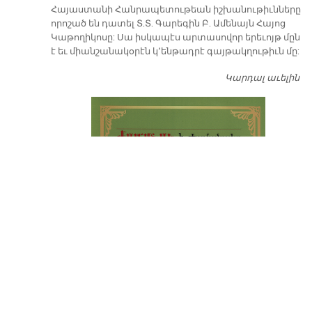
​Հայաստանի Հանրապետութեան իշխանութիւնները
որոշած են դատել Տ.Տ. Գարեգին Բ. Ամենայն Հայոց
Կաթողիկոսը: Սա իսկապէս արտասովոր երեւոյթ մըն
է եւ միանշանակօրէն կ՚ենթադրէ գայթակղութիւն մը:
Կարդալ աւելին
Դ