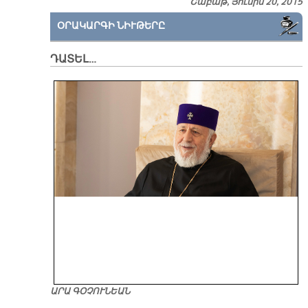
Շաբաթ, Յունիս 20, 2015
ՕՐԱԿԱՐԳԻ ՆԻՒԹԵՐԸ
ԴԱՏԵԼ…
ԱՐԱ ԳՕՉՈՒՆԵԱՆ