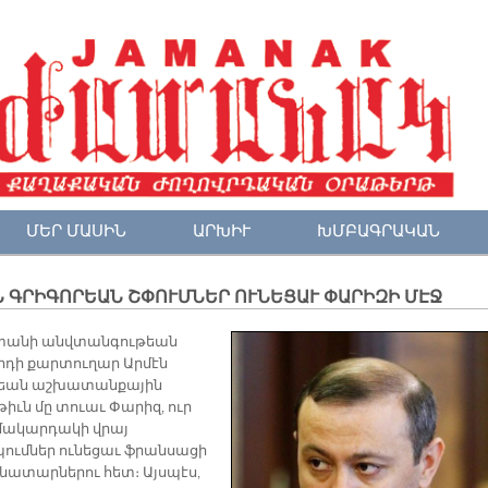
ՄԵՐ ՄԱՍԻՆ
ԱՐԽԻՒ
ԽՄԲԱԳՐԱԿԱՆ
 ԳՐԻԳՈՐԵԱՆ ՇՓՈՒՄՆԵՐ ՈՒՆԵՑԱՒ ՓԱՐԻԶԻ ՄԷՋ
տանի անվտանգութեան
րդի քարտուղար Արմէն
րեան աշխատանքային
թիւն մը տուաւ Փարիզ, ուր
մակարդակի վրայ
ումներ ունեցաւ ֆրանսացի
ատարներու հետ։ Այսպէս,