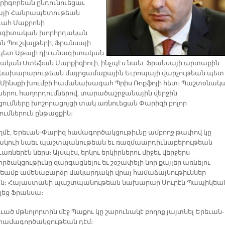
Գրիգորեան ընդունուեցաւ
այի Հանրապետութեան
ահ Մաքրոնի
ագիտական խորհրդական
ն Պուշվալթերի, Ֆրանսայի
պետ Աթալի դիւանագիտական
ական Ստեֆան Մարքիզիուի, ինչպէս նաեւ Ֆրանսայի արտաքին
 նախարարութեան մայրցամաքային Եւրոպայի վարչութեան պետ 
 Մինսքի խումբի համանախագահ Պրիս Ռոքֆոյի հետ։ Պաշտօնակ
ներու հաղորդումներով, տարածաշրջանային վերջին
ումները խոշորացոյցի տակ առնուեցան Փարիզի բոլոր
ումներուն ընթացքին։
ողմէ, Երեւան-Փարիզ համագործակցութիւնը ամբողջ թափով կը
ակուի նաեւ պաշտպանութեան եւ ռազմաարդիւնաբերութեան
ռներէն ներս։ Այսպէս, երկու երկիրներու միջեւ վերջերս
րծակցութիւնը զարգացնելու եւ շօշափելի նոր քայլեր առնելու
թեամբ ամենաբարձր մակարդակի վրայ համաձայնութիւններ
ան։ Հայաստանի պաշտպանութեան նախարար Սուրէն Պապիկեա
ելեց Ֆրանսա։
ած մթնոլորտին մէջ Պաքու կը շարունակէ բողոք յայտնել Երեւան-
համագործակցութեան դէմ։