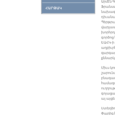
Արմէն 
Ֆրանս
ՀԱՐԹԱԿ
նախագ
դիւան
Պերթրա
վարչա
խորհրդ
գործոց
ԵԱՀԿ-ի
աղբիւր
զարգաց
քննարկ
Միւս կ
շարուն
բնագաւա
համագո
ուղղու
գոյաց
ալ այց
Ստեղծու
Փարիզ 