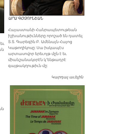
ԱՐԱ ԳՕՉՈՒՆԵԱՆ
​Հայաստանի Հանրապետութեան
իշխանութիւնները որոշած են դատել
Տ.Տ. Գարեգին Բ. Ամենայն Հայոց
եւ
Կաթողիկոսը: Սա իսկապէս
ան
արտասովոր երեւոյթ մըն է եւ
միանշանակօրէն կ՚ենթադրէ
գայթակղութիւն մը:
Կարդալ աւելին
Դատել…
նն