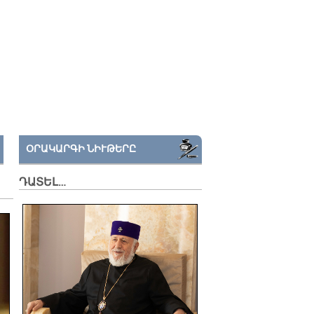
ՕՐԱԿԱՐԳԻ ՆԻՒԹԵՐԸ
ԴԱՏԵԼ…