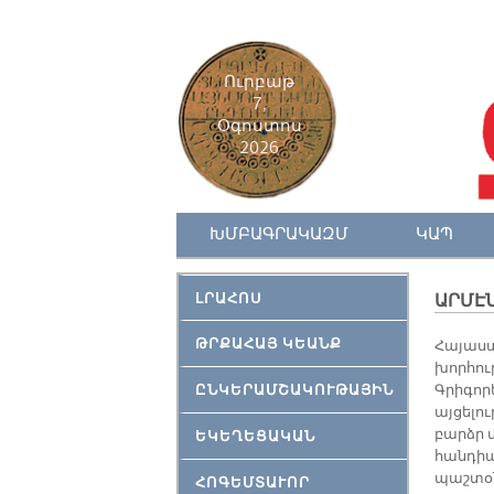
Ուրբաթ
7,
Օգոստոս
2026
ԽՄԲԱԳՐԱԿԱԶՄ
ԿԱՊ
ԼՐԱՀՈՍ
ԱՐՄԷՆ
ԹՐՔԱՀԱՅ ԿԵԱՆՔ
Հայաս
խորհու
ԸՆԿԵՐԱՄՇԱԿՈՒԹԱՅԻՆ
Գրիգո
այցելու
բարձր 
ԵԿԵՂԵՑԱԿԱՆ
հանդիպ
պաշտօն
ՀՈԳԵՄՏԱՒՈՐ