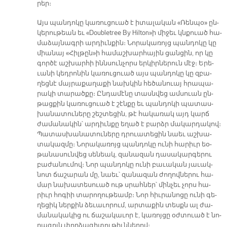
րեր։
Այս պան­դո­կը կա­ռու­ցուած է ի­տա­լա­կան «Ռեն­պօ» ըն­
կե­րու­թեան եւ «Doubletree By Hilton»ի մի­ջեւ կնքուած հա­
մա­ձայ­նագ­րի ար­դիւն­քին։ Նո­րա­կա­ռոյց պան­դո­կը կը
միա­նայ «Հիլ­թըն»ի հա­մաշ­խար­հա­յին ցան­ցին, որ կը
գոր­ծէ աշ­խար­հի ինն­սուն­չորս եր­կիր­նե­րուն մէջ։ Ե­րե­
ւա­նի կեդ­րո­նին կա­ռու­ցուած այս պան­դո­կը կը զբա­
ղեց­նէ մայ­րա­քա­ղա­քի նախ­կին հե­ծա­նուայ հրա­պա­
րա­կի տա­րած­քը։ Ըն­դա­մէ­նը տասն­վեց ամ­սուան ըն­
թաց­քին կա­ռու­ցուած է շէն­քը եւ պան­դո­կի պա­տաս­
խա­նա­տու­նե­րը շեշ­տե­ցին, թէ հա­կառակ այդ կարճ
ժա­մա­նա­կին՝ ար­դիւն­քը ե­ղած է բարձր մա­կար­դա­կով։
Պա­տաս­խա­նա­տու­նե­րը դրուա­տե­ցին նաեւ աշ­խա­
տա­կազ­մը։ Նո­րա­կա­ռոյց պան­դո­կը ու­նի հա­րիւր եօ­
թա­նա­սուն­վեց սե­նեակ, զա­նա­զան դասա­կար­գե­րու
բա­ժա­նու­մով։ Նոր պան­դո­կը ու­նի բա­ւա­կան յա­ւակ­
նոտ ճա­շա­րան մը, նաեւ՝ զա­նա­զան ժո­ղով­նե­րու հա­
մար նա­խա­տե­սուած ութ սրահ­ներ՝ մին­չեւ չորս հա­
րիւր հո­գիի տա­րո­ղու­թեամբ։ Նոր հիւրա­նո­ցը ու­նի գե­
ղե­ցիկ ներ­քին ձե­ւա­ւո­րում, ար­տա­քին տեսքն ալ ժա­
մա­նա­կա­կից ու ճա­շա­կա­ւոր է, կա­ռոյ­ցը օժ­տուած է նո­
րա­գոյն փոր­ձա­գի­տու­թիւն­նե­րով։