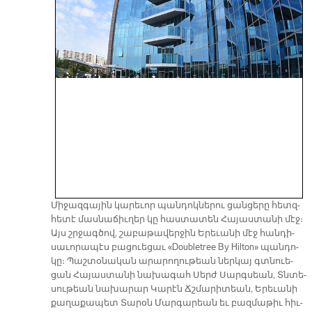
Մի­ջազ­գա­յին կա­րե­ւոր պան­դոկ­նե­րու ցան­ցե­րը հետզ­
հե­տէ մաս­նա­ճիւ­ղեր կը հաս­տա­տեն Հա­յաս­տա­նի մէջ։
Այս շրջագ­ծով, շա­բա­թա­վեր­ջին Ե­րե­ւա­նի մէջ հան­դի­
սա­ւո­րա­պէս բա­ցուե­ցաւ «Doubletree By Hilton» պան­դո­
կը։ Պաշ­տօ­նա­կան ա­րա­րո­ղու­թեան ներ­կայ գտնուե­
ցան Հա­յաս­տա­նի նա­խա­գահ Սերժ Սարգ­սեան, Տնտե­
սու­թեան նա­խա­րար Կա­րէն Ճշմա­րի­տեան, Ե­րեւա­նի
քա­ղա­քա­պետ Տա­րօն Մար­գա­րեան եւ բազ­մա­թիւ հիւ­