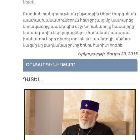
նեակ։
Բաց­ման հան­դի­սու­թեան ըն­թաց­քին Սերժ Սարգսեան
պա­տաս­խա­նա­տու­նե­րուն հետ շրջայց մը կա­տա­րեց
նո­րա­կա­ռոյց պան­դո­կին մէջ։ Նո­րա­կա­ռոյց հա­մա­լի­րը
նա­խա­գա­հին ներ­կա­յաց­նե­լու ժա­մա­նակ՝ պա­տաս­
խա­նա­տու­նե­րը դի­տել տուին, թէ պան­դո­կի անձ­նա­
կազ­մը կը բաղ­կա­նայ շուրջ եր­կու հա­րիւր հո­գիէ։
Երկուշաբթի, Յուլիս 20, 2015
ՕՐԱԿԱՐԳԻ ՆԻՒԹԵՐԸ
ԴԱՏԵԼ…