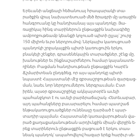
Ե­րե­ւա­նի ան­ցեա­լի հե­ծա­նուայ հրա­պա­րա­կի տա­
րածքին վրայ նա­խա­տե­սուած մեծ ծրագ­րի մը ա­ռա­ջին
հանգ­րուա­նը կը հան­դի­սա­նայ այս պան­դո­կը։ Յա­
ռաջի­կայ հինգ տա­րի­նե­րուն ըն­թաց­քին նա­խա­գի­ծը
ամ­բող­ջու­թեամբ կեան­քի կո­չուած պի­տի ըլ­լայ՝ շուրջ
150 մի­լիոն եւ­րօ ներդ­րու­մով։ Ներ­կա­յիս կա­ռու­ցուած
պան­դո­կի շրջա­կայ­քին պի­տի կա­ռու­ցուին եր­կու
բնակե­լի շէն­քեր, գրա­սե­նե­կա­յին տա­րածք­ներ, շէնք մը,
խա­նութ­ներ եւ ինք­նա­շարժ­նե­րու հա­մար կա­յա­նա­տե­
ղի­ներ։ Բաց­ման հան­դի­սու­թեան ըն­թաց­քին Կա­րէն
Ճշմա­րի­տեան ընդգ­ծեց, որ այս պան­դո­կը պի­տի
նպաս­տէ Հա­յաս­տա­նի մէջ զբօ­սաշր­ջու­թեան զար­գաց­
ման, նաեւ նոր ներդ­րում­նե­րու ներգ­րաւ­ման։ Ըստ
իրեն, այ­սօր զբօ­սաշր­ջի­կը ակն­յայ­տօ­րէն ա­ւե­լի
պահանջ­կոտ է ու ա­ւե­լի բարձ­րա­ճա­շակ։ Հե­տե­ւա­բար,
այդ պա­հանջ­նե­րը բա­ւա­րա­րե­լու հա­մար պատ­շաճ
ենթա­կա­ռու­ցուածք­ներ ու­նե­նա­լը դար­ձած է պար­
տադիր պայ­ման։ Հա­յաս­տա­նի կա­ռա­վա­րու­թեան վա­
րած քա­ղա­քա­կա­նու­թեան ար­դիւն­քին միայն վեր­ջին ե­
րեք տա­րի­նե­րուն ըն­թաց­քին բա­ցուած է եր­կու տաս­
նեակ պան­դոկ՝ ա­պա­հո­վե­լով հա­զար ե­րեք հա­րիւր սե­