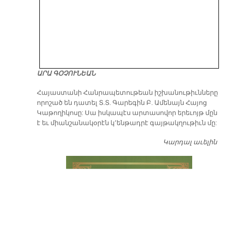
ԱՐԱ ԳՕՉՈՒՆԵԱՆ
​Հայաստանի Հանրապետութեան իշխանութիւնները
որոշած են դատել Տ.Տ. Գարեգին Բ. Ամենայն Հայոց
Կաթողիկոսը: Սա իսկապէս արտասովոր երեւոյթ մըն
է եւ միանշանակօրէն կ՚ենթադրէ գայթակղութիւն մը:
Կարդալ աւելին
Դ