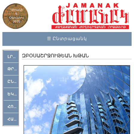
Կիրակի
9,
Օգոստոս
2026
☰ Ընտրացանկ
ԶԲՕՍԱՇՐՋՈՒԹԵԱՆ ԽԹԱՆ
ԼՐԱՀՈՍ
ԹՐՔԱՀԱՅ ԿԵԱՆՔ
ԸՆԿԵՐԱՄՇԱԿՈՒԹԱՅԻՆ
ԵԿԵՂԵՑԱԿԱՆ
ՀՈԳԵՄՏԱՒՈՐ
ՀԱՐԹԱԿ