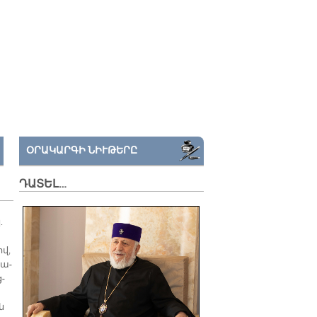
ՕՐԱԿԱՐԳԻ ՆԻՒԹԵՐԸ
ԴԱՏԵԼ…
.
ով,
 ա­
ց­
ն