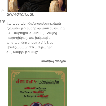
ւմ­
ԱՐԱ ԳՕՉՈՒՆԵԱՆ
015
​Հայաստանի Հանրապետութեան
իշխանութիւնները որոշած են դատել
Տ.Տ. Գարեգին Բ. Ամենայն Հայոց
Կաթողիկոսը: Սա իսկապէս
արտասովոր երեւոյթ մըն է եւ
միանշանակօրէն կ՚ենթադրէ
գայթակղութիւն մը:
Կարդալ աւելին
Դատել…