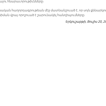
­լու հնա­րա­ւո­րու­թիւն­նե­րը։
նա­կան հա­ղոր­դագ­րու­թեան մէջ մատ­նանշուած է, որ սոյն քննար­կո
հի­ման վրայ ո­րո­շուած է շա­րու­նա­կել հան­դի­պում­նե­րը։
Երկուշաբթի, Յուլիս 20, 2