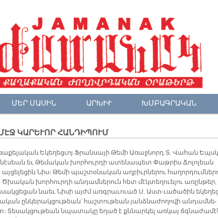
ՄԵՐ ՄԱՍԻՆ
ԱՐԽԻՒ
ԽՄԲԱԳՐԱԿԱՆ
ՄԷՋ ԿԱՐԵՒՈՐ ՀԱՆԴԻՊՈՒՄ
ռա­քե­լա­կան Ե­կե­ղեց­ւոյ Ֆրան­սա­յի Թե­մի Ա­ռաջ­նորդ Տ. Վա­հան Եպսկ
­նէ­սեան եւ Թե­մա­կան խոր­հուր­դի ա­տե­նա­պետ Փաթ­րիս Ճո­լո­լեան
 այ­ցե­լե­ցին Նիս։ Թե­մի պաշ­տօ­նա­կան աղ­բիւր­նե­րու հա­ղոր­դում­նե­ր
 Ծխա­կան խոր­հուր­դի ան­դամ­նե­րուն հետ մէկ­տե­ղուե­լու ա­ռըն­թեր,
­սակ­ցե­ցան նաեւ Նի­սի այժմ առգ­րա­ւուած Ս. Աստ-ւա­ծա­ծին ե­կե­ղե
նա­կան ըն­կե­րակ­ցու­թեան՝ հաշ­տու­թեան յանձ­նա­ժո­ղո­վի ան­դամ­նե­
տ։ Տե­սակ­ցու­թեան նպա­տա­կը ե­ղած է քննար­կել առ­կայ ճգնա­ժա­մէ