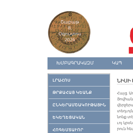
Շաբաթ
8,
Օգոստոս
2026
ԽՄԲԱԳՐԱԿԱԶՄ
ԿԱՊ
ԼՐԱՀՈՍ
ՆԻՍԻ 
ԹՐՔԱՀԱՅ ԿԵԱՆՔ
Հայց. Ա­
Յով­հան
ԸՆԿԵՐԱՄՇԱԿՈՒԹԱՅԻՆ
վեր­ջերս
տեղ­ւոյն
նոնք տե
ԵԿԵՂԵՑԱԿԱՆ
ւոյ կրօ­
րուն հե
ՀՈԳԵՄՏԱՒՈՐ