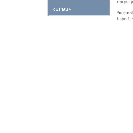
դուրս գա
ՀԱՐԹԱԿ
Պաշ­տօ­
նե­րուն 