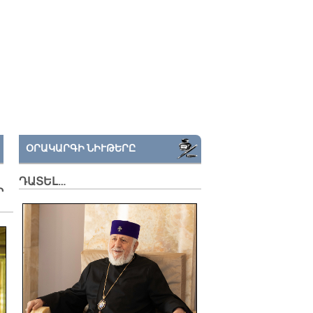
ՕՐԱԿԱՐԳԻ ՆԻՒԹԵՐԸ
ԴԱՏԵԼ…
Ի