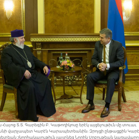
ն Հա­յոց Տ.Տ. Գա­րե­գին Բ. Կա­թո­ղի­կո­սը ե­րէկ այ­ցե­լու­թիւն մը տուաւ
­նի վար­չա­պետ Կա­րէն Կա­րա­պե­տեա­նին։ Զրոյ­ցի ըն­թաց­քին Կա­ր
ե­տեան շնոր­հա­կա­լու­թիւն յայտ­նեց Նո­րին Սրբու­թեան կա­ռա­վա­րո