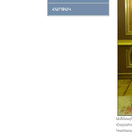
ՀԱՐԹԱԿ
Ա­մե­նայ
Հայս­տա
Կա­րա­պ