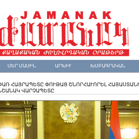
ՄԵՐ ՄԱՍԻՆ
ԱՐԽԻՒ
ԽՄԲԱԳՐԱԿԱՆ
ՓԱՌ ՀԱՅՐԱՊԵՏԸ ՓՈՒԹԱՑ ՇՆՈՐՀԱՒՈՐԵԼ ՀԱՅԱՍՏԱՆ
ՆՇԱՆԱԿ ՎԱՐՉԱՊԵՏԸ