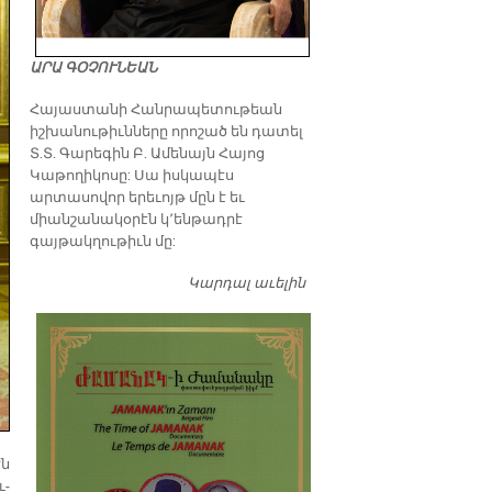
ԱՐԱ ԳՕՉՈՒՆԵԱՆ
​Հայաստանի Հանրապետութեան
իշխանութիւնները որոշած են դատել
Տ.Տ. Գարեգին Բ. Ամենայն Հայոց
Կաթողիկոսը: Սա իսկապէս
արտասովոր երեւոյթ մըն է եւ
միանշանակօրէն կ՚ենթադրէ
գայթակղութիւն մը:
Կարդալ աւելին
Դատել…
էն
ւ­