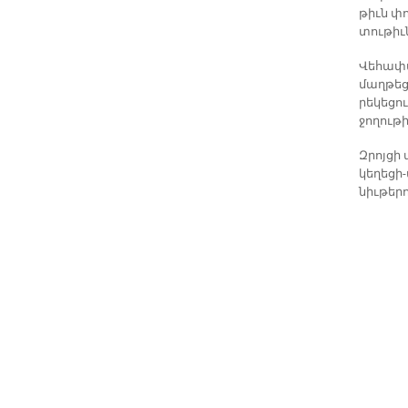
թիւն փու
տու­թիւն
Վե­հա­փ
մաղ­թեց 
րե­կե­ցո
ջո­ղու­թ
Զրոյ­ցի 
կե­ղե­ցի
նիւ­թե­րո