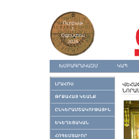
Ուրբաթ
7,
Օգոստոս
2026
ԽՄԲԱԳՐԱԿԱԶՄ
ԿԱՊ
ԼՐԱՀՈՍ
ՎԵՀԱ
ՆՈՐԱ
ԹՐՔԱՀԱՅ ԿԵԱՆՔ
ԸՆԿԵՐԱՄՇԱԿՈՒԹԱՅԻՆ
ԵԿԵՂԵՑԱԿԱՆ
ՀՈԳԵՄՏԱՒՈՐ