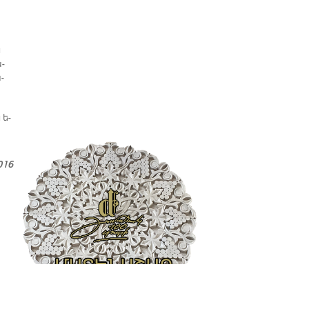
ն
ա­
­
 ե­
016