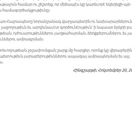
­թա­լուն հա­մար ու շեշ­տեց, որ մե­ծա­պէս կը կա­րե­ւո­րէ ե­կե­ղե­ցի-պե­
 հա­մա­գոր­ծակ­ցու­թիւ­նը։
առ Հայ­րա­պե­տը նո­րան­շա­նակ վար­չա­պե­տին ու նա­խա­րար­նե­րու
յա­ջո­ղու­թիւն եւ ար­դիւ­նա­ւէտ գոր­ծու­նէու­թիւն՝ ի նպաստ երկ­րի բ
ւ­թեան, դժուա­րու­թիւն­նե­րու յաղ­թա­հար­ման, ձեռք­բե­րում­նե­րու եւ յա
իւն­նե­րու ամ­րագր­ման։
տե­ւո­ղու­թեան շօ­շա­փուե­ցան շարք մը հար­ցեր, ո­րոնք կը վե­րա­բե­րին
-պե­տու­թիւն յա­րա­բե­րու­թիւն­նե­րու ա­պա­գայ ամ­րապնդ­ման եւ այլ
ւ։
Հինգշաբթի, Հոկտեմբեր 20, 2