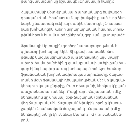
թարգ­մա­նա­բար կը նշա­նա­կէ «Ֆրան­սա­յի հա­մը»:
Հա­յաս­տա­նի մօտ Ֆրան­սա­յի ար­տա­կարգ եւ լիա­զօր
դես­պան Ժան-Ֆրան­սուա Շար­փան­թիէ ը­սած է, որ ձեռ­
նար­կը նպա­տակ ու­նի ար­ժա­նին մա­տու­ցել ֆրան­սա­
կան խո­հա­նո­ցին, ա­նոր նո­րա­րա­րա­կան հնա­րա­ւո­րու­
թիւն­նե­րուն եւ այն ար­ժէք­նե­րուն, զորս ան կը տա­րա­ծէ։
Ֆրան­սա­յի Ար­տա­քին գոր­ծոց նա­խա­րա­րու­թեան եւ
գլխա­ւոր խո­հա­րար Ա­լէն Տիւ­քա­սի նա­խա­ձեռ­նու­
թեամբ կազ­մա­կեր­պուած այս ձեռ­նար­կը այս տա­րի
պի­տի հա­մախմ­բէ հինգ ցա­մա­քա­մա­սի ա­ւե­լի քան հա­
զար հինգ հա­րիւր ա­ւագ խո­հա­րար՝ տօ­նե­լու հա­մար
ֆրան­սա­կան խորտ­կա­գի­տա­կան ա­րուես­տը: Հա­յաս­
տա­նի մօտ Ֆրան­սա­յի դես­պա­նու­թեան մէջ կը կազ­մա­
կեր­պուի կա­լա ընթ­րիք: Ըստ դես­պա­նի, ներ­կայ կ՚ըլ­լան
պաշ­տօ­նա­տար ան­ձեր: Բա­ցի այդ, Հա­յաս­տա­նի մէջ
ձեռ­նար­կին կը միա­նայ եօթ ճա­շա­րան (ե­րե­ւա­նեան
վեց ճա­շա­րան, մէկ ճա­շա­րան՝ Կիւմ­րի), ո­րոնք կ՚ա­ռա­
ջար­կեն ֆրան­սա­կան ճա­շա­ցանկ: Հա­յաս­տա­նի մէջ
ձեռ­նար­կը տե­ղի կ՚ու­նե­նայ Մարտ 21-27 թուա­կան­նե­
րուն: