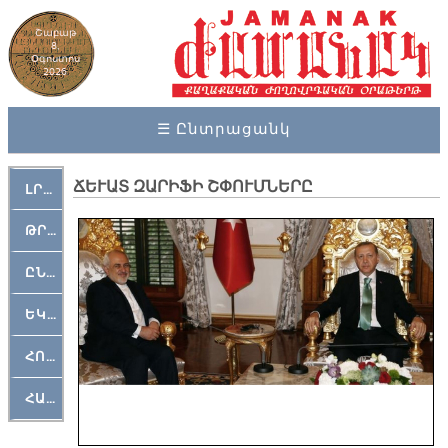
Շաբաթ
8,
Օգոստոս
2026
☰ Ընտրացանկ
ՃԵՒԱՏ ԶԱՐԻՖԻ ՇՓՈՒՄՆԵՐԸ
ԼՐԱՀՈՍ
ԹՐՔԱՀԱՅ ԿԵԱՆՔ
ԸՆԿԵՐԱՄՇԱԿՈՒԹԱՅԻՆ
ԵԿԵՂԵՑԱԿԱՆ
ՀՈԳԵՄՏԱՒՈՐ
ՀԱՐԹԱԿ