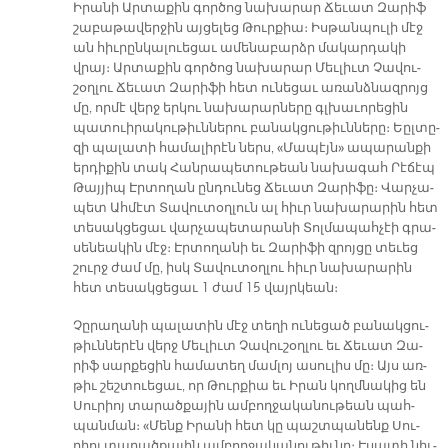
Ի­րա­նի Ար­տա­քին գոր­ծոց նա­խա­րար Ճե­ւատ Զա­րիֆ
շա­բա­թա­վեր­ջին այ­ցե­լեց Թուր­քիա։ Իս­թան­պու­լի մէջ
ան հիւ­րըն­կա­լուե­ցաւ ա­մե­նա­բարձր մա­կար­դա­կի
վրայ։ Ար­տա­քին գոր­ծոց նա­խա­րար Մեւ­լիւտ Չա­վու­
շօղ­լու Ճե­ւատ Զա­րի­ֆի հետ ու­նե­ցաւ ա­ռանձ­նազրոյց
մը, որ­մէ վերջ եր­կու նա­խա­րար­նե­րը գլխա­ւո­րե­ցին
պա­տուի­րա­կու­թիւն­նե­րու բա­նակ­ցու­թիւն­նե­րը։ Եըլ­տը­
զի պա­լա­տի հա­մա­լի­րէն ներս, «Մա­պէյն» ա­պա­րան­քի
եր­դի­քին տակ Հան­րա­պե­տու­թեան նա­խա­գահ Րէ­ճէպ
Թայ­յիպ Էր­տո­ղան ըն­դու­նեց Ճե­ւատ Զա­րի­ֆը։ Վար­չա­
պետ Ահ­մէտ Տա­վու­տօղ­լուն ալ հիւր նա­խա­րա­րին հետ
տե­սակ­ցե­ցաւ վար­չա­պե­տա­րա­նի Տոլ­մա­պահ­չէի գրա­
սե­նեա­կին մէջ։ Էր­տո­ղա­նի եւ Զա­րի­ֆի զրոյ­ցը տե­ւեց
շուրջ ժամ մը, իսկ Տա­վու­տօղ­լու հիւր նա­խա­րա­րին
հետ տե­սակ­ցե­ցաւ 1 ժամ 15 վայր­կեան։
Չը­րա­ղա­նի պա­լա­տին մէջ տե­ղի ու­նե­ցած բա­նակ­ցու­
թիւն­նե­րէն վերջ Մեւ­լիւտ Չա­վու­շօղ­լու եւ Ճե­ւատ Զա­
րիֆ սար­քե­ցին հա­մա­տեղ մամ­լոյ ա­սու­լիս մը։ Այս առ­
թիւ շեշ­տուե­ցաւ, որ Թուր­քիա եւ Ի­րան կողմ­նա­կից են
Սու­րիոյ տա­րած­քա­յին ամ­բող­ջա­կա­նու­թեան պահ­
պան­ման։ «Մենք Ի­րա­նի հետ կը պաշտ­պա­նենք Սու­
րիոյ տա­րած­քա­յին ամ­բող­ջա­կա­նու­թիւ­նը։ Է­սա­տի նիւ­