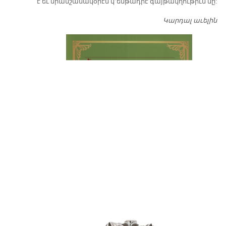
է եւ միանշանակօրէն կ՚ենթադրէ գայթակղութիւն մը:
Կարդալ աւելին
Դ