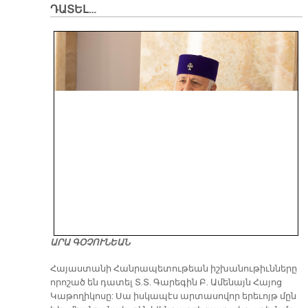
ԴԱՏԵԼ…
ԱՐԱ ԳՕՉՈՒՆԵԱՆ
​Հայաստանի Հանրապետութեան իշխանութիւնները
որոշած են դատել Տ.Տ. Գարեգին Բ. Ամենայն Հայոց
Կաթողիկոսը: Սա իսկապէս արտասովոր երեւոյթ մըն