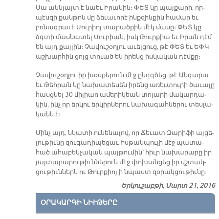
Սա ակն­յայտ է նաեւ Ի­րա­նին։ ՓԵՏ կը պայ­քա­րի, որ­
պէս­զի քան­թոն մը ձե­ւա­ւո­րէ ինք­զին­քին հա­մար եւ
բռնագ­րա­ւէ Սու­րիոյ տա­րած­քին մէկ մա­սը։ ՓԵՏ կը
ձգտի մաս­նա­տել Սու­րիան, իսկ Թուր­քիա եւ Ի­րան դէմ
են այդ քայ­լին։ Չա­վու­շօղ­լու ա­ւել­ցուց, թէ ՓԵՏ եւ ԵՓԿ
աշ­խար­հին ցոյց տուած են ի­րենց իս­կա­կան դէմ­քը։
Չա­վու­շօղ­լու իր խօս­քե­րուն մէջ ընդգ­ծեց, թէ Ան­գա­րա
եւ Թեհ­րան կը նա­խա­տե­սեն ի­րենց ա­ռեւ­տու­րի ծա­ւա­լը
հասց­նել 30 մի­լիառ ա­մե­րի­կեան տո­լա­րի մա­կար­դա­
կին, ինչ որ եր­կու եր­կիր­նե­րու նա­խա­գահ­նե­րու տես­լա­
կանն է։
Մինչ այդ, նկա­տի ու­նե­նա­լով, որ Ճե­ւատ Զա­րի­ֆի այ­ցե­
լու­թիւ­նը զու­գա­դի­պե­ցաւ Իս­թան­պու­լի մէջ պա­տա­
հած ա­հա­բեկ­չա­կան պայ­թու­մին՝ հիւր նա­խա­րա­րը իր
յայ­տա­րա­րու­թիւն­նե­րուն մէջ փո­խան­ցեց իր վշտակ­
ցու­թիւն­ներն ու Թուր­քիոյ ի նպաստ զօ­րակ­ցու­թիւ­նը։
Երկուշաբթի, Մարտ 21, 2016
ՕՐԱԿԱՐԳԻ ՆԻՒԹԵՐԸ