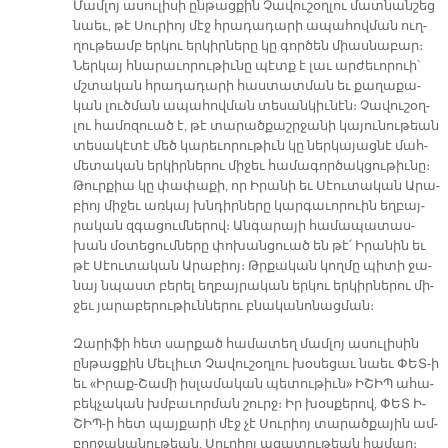
Մամ­լոյ ա­սու­լի­սի ըն­թաց­քին Չա­վու­շօղ­լու մատ­նան­շեց
նաեւ, թէ Սու­րիոյ մէջ հրա­դա­դա­րի ա­պա­հով­ման ուղ­
ղու­թեամբ եր­կու եր­կիր­նե­րը կը գոր­ծեն միաս­նա­բար։
Ներ­կայ հնա­րա­ւո­րու­թիւ­նը պէտք է լաւ ար­ժե­ւո­րուի՝
մշտա­կան հրա­դա­դա­րի հաս­տատ­ման եւ քա­ղա­քա­
կան լուծ­ման ա­պա­հով­ման տե­սան­կիւ­նէն։ Չա­վու­շօղ­
լու հա­մո­զուած է, թէ տա­րած­քաշր­ջա­նի կա­յու­նու­թեան
տե­սա­կէ­տէ մեծ կա­րե­ւո­րու­թիւն կը ներ­կա­յաց­նէ մահ­
մե­տա­կան եր­կիր­նե­րու մի­ջեւ հա­մա­գոր­ծակ­ցու­թիւ­նը։
Թուր­քիա կը փա­փա­քի, որ Ի­րա­նի եւ Սէու­տա­կան Ա­րա­
բիոյ մի­ջեւ առ­կայ խնդիր­նե­րը կար­գա­ւո­րուին եղ­բայ­
րա­կան զգա­ցում­նե­րով։ Ան­գա­րա­յի հա­մա­պա­տաս­
խան մօ­տե­ցում­նե­րը փո­խան­ցուած են թէ՛ Ի­րա­նին եւ
թէ Սէու­տա­կան Ա­րա­բիոյ։ Թրքա­կան կող­մը պի­տի ջա­
նայ նպաստ բե­րել եղ­բայ­րա­կան եր­կու եր­կիր­ներու մի­
ջեւ յա­րա­բե­րու­թիւն­նե­րու բնա­կա­նո­նաց­ման։
Զա­րի­ֆի հետ սար­քած հա­մա­տեղ մամ­լոյ ա­սու­լի­սին
ըն­թաց­քին Մեւ­լիւտ Չա­վու­շօղ­լու խօ­սե­ցաւ նաեւ ՓԵՏ-ի
եւ «Ի­րաք-Շա­մի իս­լա­մա­կան պե­տու­թիւն» Ի­ՇԻՊ ա­հա­
բեկ­չա­կան խմբա­ւոր­ման շուրջ։ Իր խօս­քե­րով, ՓԵՏ Ի­
ՇԻՊ-ի հետ պայ­քա­րի մէջ չէ Սու­րիոյ տա­րած­քա­յին ամ­
բող­ջա­կա­նու­թեան, Սու­րիոյ ա­զա­տու­թեան հա­մար։