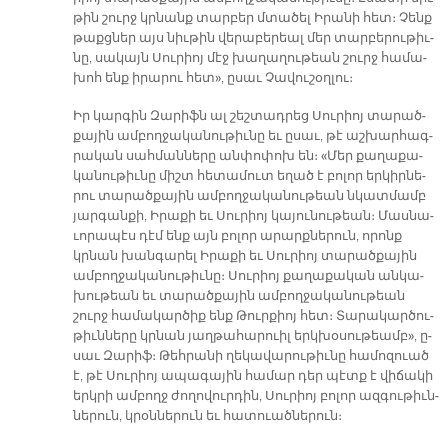
թին շուրջ կրնանք տար­բեր մտա­ծել Ի­րա­նի հետ։ Չենք
թաքցներ այս նիւ­թին վե­րա­բե­րեալ մեր տար­բե­րու­թիւ­
նը, սա­կայն Սու­րիոյ մէջ խա­ղա­ղու­թեան շուրջ հա­մա­
խոհ ենք ի­րա­րու հետ», ը­սաւ Չա­վու­շօղ­լու։
Իր կար­գին Զա­րիֆն ալ շեշ­տադ­րեց Սու­րիոյ տա­րած­
քա­յին ամ­բող­ջա­կա­նու­թիւ­նը եւ ը­սաւ, թէ աշ­խար­հագ­
րա­կան սահ­ման­նե­րը ան­փո­փոխ են։ «Մեր քա­ղա­քա­
կա­նու­թիւ­նը միշտ հե­տա­մուտ ե­ղած է բո­լոր եր­կիր­նե­
րու տա­րած­քա­յին ամ­բող­ջա­կա­նու­թեան նկատ­մամբ
յար­գան­քի, Ի­րա­քի եւ Սու­րիոյ կա­յու­նու­թեան։ Մաս­նա­
ւո­րա­պէս դէմ ենք այն բո­լոր ա­րարք­նե­րուն, ո­րոնք
կրնան խան­գա­րել Ի­րա­քի եւ Սու­րիոյ տա­րած­քա­յին
ամ­բող­ջա­կա­նու­թիւ­նը։ Սու­րիոյ քա­ղա­քա­կան ան­կա­
խու­թեան եւ տա­րած­քա­յին ամ­բող­ջա­կա­նու­թեան
շուրջ հա­մա­կար­ծիք ենք Թուր­քիոյ հետ։ Տա­րա­կար­ծու­
թիւն­նե­րը կրնան յաղ­թա­հա­րուիլ երկ­խօ­սու­թեամբ», ը­
սաւ Զա­րիֆ։ Թեհ­րա­նի ղե­կա­վա­րու­թիւ­նը հա­մո­զուած
է, թէ Սու­րիոյ ա­պա­գա­յին հա­մար դեր պէտք է վի­ճա­կի
երկ­րի ամ­բողջ ժո­ղո­վուր­դին, Սու­րիոյ բո­լոր ազ­գու­թիւն­
նե­րուն, կրօն­նե­րուն եւ հա­տուած­նե­րուն։