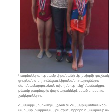
Կազ­մա­կեր­պու­թեամբ Լի­բա­նա­նի Աթ­լե­թիզ­մի դաշ­նակ­
ցու­թեան տե­ղի ու­նե­ցաւ Լի­բա­նա­նի դպրոց­նե­րու
մարմ­նա­մար­զու­թեան ա­խո­յե­նու­թիւ­նը՝ մաս­նակ­ցու­
թեամբ բազ­մա­թիւ վար­ժա­րան­նե­րէ ե­կած երկ­սեռ ա­
շա­կերտ­նե­րու:
Հա­մազ­գա­յի­նի «Մե­լանք­թոն եւ Հայկ Արս­լա­նեան» ճե­
մա­րա­նի տար­րա­կան բա­ժի­նէն եր­րորդ դա­սա­րա­նի ա­