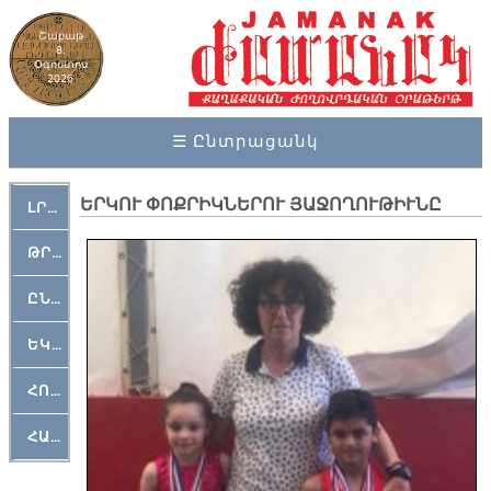
Շաբաթ
8,
Օգոստոս
2026
☰ Ընտրացանկ
ԵՐԿՈՒ ՓՈՔՐԻԿՆԵՐՈՒ ՅԱՋՈՂՈՒԹԻՒՆԸ
ԼՐԱՀՈՍ
ԹՐՔԱՀԱՅ ԿԵԱՆՔ
ԸՆԿԵՐԱՄՇԱԿՈՒԹԱՅԻՆ
ԵԿԵՂԵՑԱԿԱՆ
ՀՈԳԵՄՏԱՒՈՐ
ՀԱՐԹԱԿ