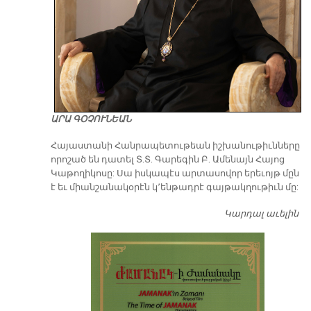
ԱՐԱ ԳՕՉՈՒՆԵԱՆ
​Հայաստանի Հանրապետութեան իշխանութիւնները
որոշած են դատել Տ.Տ. Գարեգին Բ. Ամենայն Հայոց
Կաթողիկոսը: Սա իսկապէս արտասովոր երեւոյթ մըն
է եւ միանշանակօրէն կ՚ենթադրէ գայթակղութիւն մը:
Կարդալ աւելին
Դ