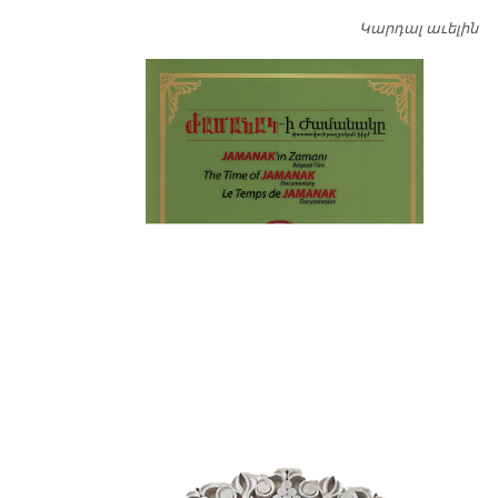
Կարդալ աւելին
Դ