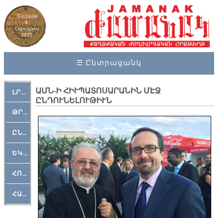
Շաբաթ
8,
Օգոստոս
2026
☰ Ընտրացանկ
ԱՄՆ-Ի ՀԻՒՊԱՏՈՍԱՐԱՆԻՆ ՄԷՋ
ԼՐԱՀՈՍ
ԸՆԴՈՒՆԵԼՈՒԹԻՒՆ
ԹՐՔԱՀԱՅ ԿԵԱՆՔ
ԸՆԿԵՐԱՄՇԱԿՈՒԹԱՅԻՆ
ԵԿԵՂԵՑԱԿԱՆ
ՀՈԳԵՄՏԱՒՈՐ
ՀԱՐԹԱԿ