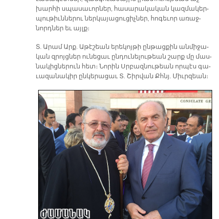
խար­հի սպա­սա­ւոր­ներ, հա­սա­րա­կա­կան կազ­մա­կեր­
պու­թիւն­նե­րու ներ­կա­յա­ցու­ցիչ­ներ, հո­գե­ւոր ա­ռաջ­
նորդ­ներ եւ այլք։
Տ. Ա­րամ Արք. Ա­թէ­շեան ե­րե­կոյ­թի ըն­թաց­քին ան­մի­ջա­
կան զրոյց­ներ ու­նե­ցաւ ըն­դու­նե­լու­թեան շարք մը մաս­
նա­կից­նե­րուն հետ։ Նո­րին Սրբազ­նու­թեան որ­պէս գա­
ւա­զա­նա­կիր ըն­կե­րա­ցաւ Տ. Շիր­վան Քհնյ. Միւր­զեան։