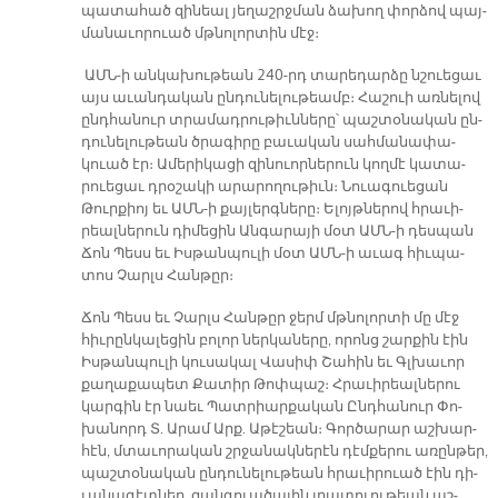
պա­տա­հած զի­նեալ յե­ղաշրջ­ման ձա­խող փոր­ձով պայ­
մա­նա­ւո­րուած մթնո­լոր­տին մէջ։
ԱՄՆ-ի ան­կա­խու­թեան 240-րդ տա­րե­դար­ձը նշուե­ցաւ
այս ա­ւան­դա­կան ըն­դու­նե­լու­թեամբ։ Հա­շուի առ­նե­լով
ընդ­հա­նուր տրա­մադ­րու­թիւն­նե­րը՝ պաշ­տօ­նա­կան ըն­
դու­նե­լու­թեան ծրա­գի­րը բա­ւա­կան սահ­մա­նա­փա­
կուած էր։ Ա­մե­րի­կա­ցի զի­նուոր­նե­րուն կող­մէ կա­տա­
րուե­ցաւ դրօ­շա­կի ա­րա­րո­ղու­թիւն։ Նուա­գուե­ցան
Թուր­քիոյ եւ ԱՄՆ-ի քայ­լերգ­նե­րը։ Ե­լոյթ­նե­րով հրա­ւի­
րեալ­նե­րուն դի­մե­ցին Ան­գա­րա­յի մօտ ԱՄՆ-ի դես­պան
Ճոն Պեսս եւ Իս­թան­պու­լի մօտ ԱՄՆ-ի ա­ւագ հիւ­պա­
տոս Չարլս Հան­թըր։
Ճոն Պեսս եւ Չարլս Հան­թըր ջերմ մթնո­լոր­տի մը մէջ
հիւ­րըն­կա­լե­ցին բո­լոր ներ­կա­նե­րը, ո­րոնց շար­քին էին
Իս­թան­պու­լի կու­սա­կալ Վա­սիփ Շա­հին եւ Գլխա­ւոր
քա­ղա­քա­պետ Քա­տիր Թոփ­պաշ։ Հրա­ւի­րեալ­նե­րու
կար­գին էր նաեւ Պատ­րիար­քա­կան Ընդ­հա­նուր Փո­
խա­նորդ Տ. Ա­րամ Արք. Ա­թէ­շեան։ Գոր­ծա­րար աշ­խար­
հէն, մտա­ւո­րա­կան շրջա­նակ­նե­րէն դէմ­քե­րու ա­ռըն­թեր,
պաշ­տօ­նա­կան ըն­դու­նե­լու­թեան հրա­ւի­րուած էին դի­
ւա­նա­գէտ­ներ, զան­գուա­ծա­յին լրա­տուու­թեան աշ­