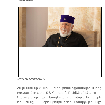
ԱՐԱ ԳՕՉՈՒՆԵԱՆ
​Հայաստանի Հանրապետութեան իշխանութիւնները
որոշած են դատել Տ.Տ. Գարեգին Բ. Ամենայն Հայոց
Կաթողիկոսը: Սա իսկապէս արտասովոր երեւոյթ մըն
է եւ միանշանակօրէն կ՚ենթադրէ գայթակղութիւն մը: