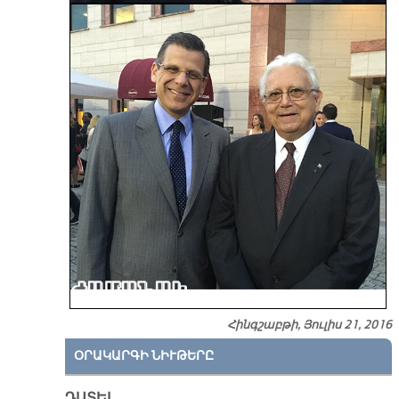
Հինգշաբթի, Յուլիս 21, 2016
ՕՐԱԿԱՐԳԻ ՆԻՒԹԵՐԸ
ԴԱՏԵԼ…