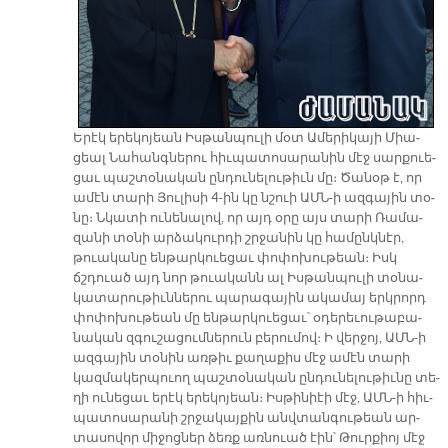
Ե­րէկ ե­րե­կո­յեան Իս­թան­պու­լի մօտ Ա­մե­րի­կա­յի Միա­
ցեալ Նա­հանգ­նե­րու հիւ­պա­տո­սա­րա­նին մէջ սար­քուե­
ցաւ պաշ­տօ­նա­կան ըն­դու­նե­լու­թիւն մը։ Ծա­նօթ է, որ
ա­մէն տա­րի Յու­լի­սի 4-ին կը նշուի ԱՄՆ-ի ազ­գա­յին տօ­
նը։ Նկա­տի ու­նե­նա­լով, որ այդ օ­րը այս տա­րի Ռա­մա­
զա­նի տօ­նի ար­ձա­կուր­դի շրջա­նին կը հա­մընկ­նէր,
թուա­կա­նը են­թար­կուե­ցաւ փո­փո­խու­թեան։ Իսկ
ճշդուած այդ նոր թուա­կանն ալ Իս­թան­պու­լի տօ­նա­
կա­տա­րու­թիւն­նե­րու պա­րա­գա­յին ա­կա­մայ երկ­րորդ
փո­փո­խու­թեան մը են­թար­կուե­ցաւ՝ օ­դե­րե­ւու­թա­բա­
նա­կան զգու­շա­ցում­նե­րուն բե­րու­մով։ Ի վեր­ջոյ, ԱՄՆ-ի
ազ­գա­յին տօ­նին առ­թիւ քա­ղա­քիս մէջ ա­մէն տա­րի
կազ­մա­կեր­պուող պաշ­տօ­նա­կան ըն­դու­նե­լու­թիւ­նը տե­
ղի ու­նե­ցաւ ե­րէկ ե­րե­կո­յեան։ Իս­թի­նիէի մէջ, ԱՄՆ-ի հիւ­
պա­տո­սա­րա­նի շրջա­կայ­քին անվ­տան­գու­թեան ար­
տա­սո­վոր մի­ջոց­ներ ձեռք առ­նուած էին՝ Թուր­քիոյ մէջ