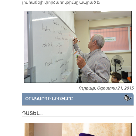
լու հա­ճե­լի փոր­ձա­ռու­թիւ­նը ապ­րած է։
Ուրբաթ, Օգոստոս 21, 2015
ՕՐԱԿԱՐԳԻ ՆԻՒԹԵՐԸ
ԴԱՏԵԼ…