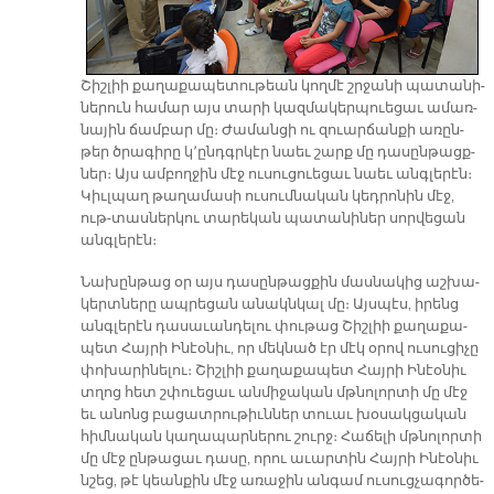
Շիշ­լիի քա­ղա­քա­պե­տու­թեան կող­մէ շրջա­նի պա­տա­նի­
նե­րուն հա­մար այս տա­րի կազ­մա­կեր­պուե­ցաւ ա­մառ­
նա­յին ճամ­բար մը։ Ժա­ման­ցի ու զուար­ճան­քի ա­ռըն­
թեր ծրա­գի­րը կ՚ընդգր­կէր նաեւ շարք մը դա­սըն­թացք­
ներ։ Այս ամ­բող­ջին մէջ ու­սու­ցուե­ցաւ նաեւ անգ­լե­րէն։
Կիւլ­պաղ թա­ղա­մա­սի ու­սում­նա­կան կեդ­րո­նին մէջ,
ութ-տաս­ներ­կու տա­րե­կան պա­տա­նի­ներ սոր­վե­ցան
անգ­լե­րէն։
Նա­խըն­թաց օր այս դա­սըն­թաց­քին մաս­նա­կից աշ­խա­
կերտ­նե­րը ապ­րե­ցան ա­նակն­կալ մը։ Այս­պէս, ի­րենց
անգ­լե­րէն դա­սա­ւան­դե­լու փու­թաց Շիշ­լիի քա­ղա­քա­
պետ Հայ­րի Ի­նէօ­նիւ, որ մեկ­նած էր մէկ օ­րով ու­սու­ցի­չը
փո­խա­րի­նե­լու։ Շիշ­լիի քա­ղա­քա­պե­տ Հայ­րի Ի­նէօ­նիւ
տղոց հետ շփուե­ցաւ ան­մի­ջա­կան մթնո­լոր­տի մը մէջ
եւ ա­նոնց բա­ցատ­րու­թիւն­ներ տուաւ խօ­սակ­ցա­կան
հիմ­նա­կան կա­ղա­պար­նե­րու շուրջ։ Հա­ճե­լի մթնո­լոր­տի
մը մէջ ըն­թա­ցաւ դա­սը, ո­րու ա­ւար­տին Հայ­րի Ի­նէօ­նիւ
նշեց, թէ կեան­քին մէջ ա­ռա­ջին ան­գամ ու­սուց­չա­գոր­ծե­