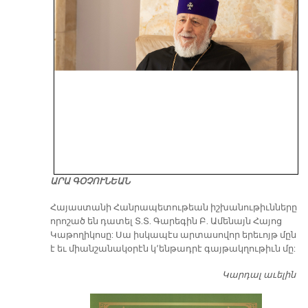
ԱՐԱ ԳՕՉՈՒՆԵԱՆ
​Հայաստանի Հանրապետութեան իշխանութիւնները
որոշած են դատել Տ.Տ. Գարեգին Բ. Ամենայն Հայոց
Կաթողիկոսը: Սա իսկապէս արտասովոր երեւոյթ մըն
է եւ միանշանակօրէն կ՚ենթադրէ գայթակղութիւն մը:
Կարդալ աւելին
Դ