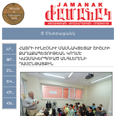
Կիրակի
9,
Օգոստոս
2026
☰ Ընտրացանկ
ՀԱՅՐԻ ԻՒՆԷՕՆԻՒ ՄԱՍՆԱԿՑԵՑԱՒ ՇԻՇԼԻԻ
ԼՐԱՀՈՍ
ՔԱՂԱՔԱՊԵՏՈՒԹԵԱՆ ԿՈՂՄԷ
ԿԱԶՄԱԿԵՐՊՈՒԱԾ ԱՆԳԼԵՐԷՆԻ
ԹՐՔԱՀԱՅ ԿԵԱՆՔ
ԴԱՍԸՆԹԱՑՔԻՆ
ԸՆԿԵՐԱՄՇԱԿՈՒԹԱՅԻՆ
ԵԿԵՂԵՑԱԿԱՆ
ՀՈԳԵՄՏԱՒՈՐ
ՀԱՐԹԱԿ