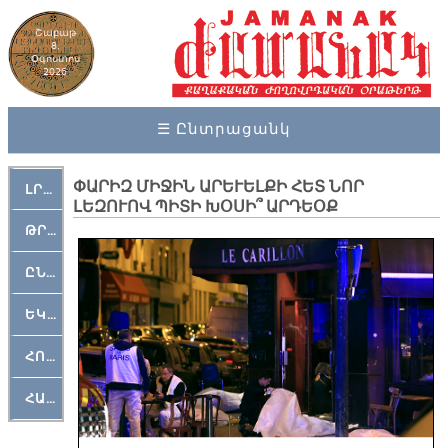
Շաբաթ
8,
Օգոստոս
2026
☰ Ընտրացանկ
ՓԱՐԻԶ ՄԻՋԻՆ ԱՐԵՒԵԼՔԻ ՀԵՏ ՆՈՐ
ԼՐԱՀՈՍ
ԼԵԶՈՒՈՎ ՊԻՏԻ ԽՕՍԻ՞ ԱՐԴԵՕՔ
ԹՐՔԱՀԱՅ ԿԵԱՆՔ
ԸՆԿԵՐԱՄՇԱԿՈՒԹԱՅԻՆ
ԵԿԵՂԵՑԱԿԱՆ
ՀՈԳԵՄՏԱՒՈՐ
ՀԱՐԹԱԿ