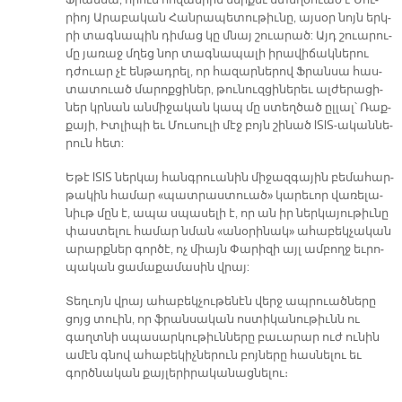
Ֆրան­սա, ո­րուն հո­վա­նիին ներ­քեւ ստեղ­ծուած է Սու­
րիոյ Ա­րա­բա­կան Հան­րա­պե­տու­թիւ­նը, այ­սօր նոյն երկ­
րի տա­գնա­պին դի­մաց կը մնայ շուա­րած: Այդ շուա­րու­
մը յա­ռաջ մղեց նոր տագ­նա­պա­լի ի­րա­վի­ճակ­նե­րու
դժուար չէ են­թադ­րել, որ հա­զար­նե­րով Ֆրան­սա հաս­
տա­տուած մա­րոք­ցի­նե­ր, թու­նուզ­ցի­նե­րեւ ալ­ժե­րա­ցի­
նե­ր կր­նան ան­մի­ջա­կան կապ մը ստեղ­ծած ըլ­լալ՝ Ռաք­
քա­յի, Իտ­լի­պի եւ Մու­սու­լի մէջ բոյն շի­նած ISIS-ա­կան­նե­
րուն հետ:
Ե­թէ ISIS ներ­կայ հանգ­րուա­նին մի­ջազ­գա­յին բե­մա­հար­
թա­կին հա­մար «պատ­րաս­տուա­ծ» կա­րե­ւոր վա­ռե­լա­
նիւթ մըն է, ա­պա սպա­սե­լի է, որ ան իր ներ­կա­յու­թիւ­նը
փաս­տե­լու հա­մար նման «ա­նօ­րի­նակ» ա­հա­բեկ­չա­կան
ա­րա­րք­­ներ գոր­ծէ, ոչ միայն Փա­րի­զի այլ ամ­բողջ եւ­րո­
պա­կան ցա­մա­քա­մա­սին վրայ:
Տեղ­ւոյն վրայ ա­հա­բեկ­չու­թե­նէն վերջ ապ­րուած­նե­րը
ցոյց տուին, որ ֆրան­սա­կան ոս­տի­կա­նու­թիւնն ու
գաղտ­նի սպա­սար­կու­թիւն­նե­րը բա­ւա­րար ուժ ու­նին
ա­մէն գնով ա­հա­բե­կիչ­նե­րուն բոյ­նե­րը հաս­նե­լու եւ
գործ­նա­կան քայ­լե­րի­րա­կա­նաց­նե­լու։