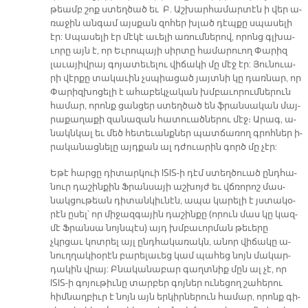
թեամբ շո­ք ս­տեղ­ծած եւ Բ. Աշ­խար­հա­մար­տէն ի վեր ա­
ռա­ջին ան­գամ այս­քան զո­հեր խլած դէպ­քը սպա­սե­լի
էր: Սպա­սե­լի էր մէ­կէ ա­ւե­լի ա­ռում­նե­րով, ո­րոնց գլխա­
ւո­րը այն է, որ Եւ­րո­պա­յի սիր­տը հա­մա­րուող Փա­րիզ
լա­ւայիվրայ գո­յա­տե­ւե­լու վի­ճա­կի մը մէջ էր: Յու­նուա­
րի վէր­քը տա­կա­ւին չսպիա­ցած յայտ­նի կը դառ­նար, որ
Փա­րի­զխո­ցե­լի է ա­հա­բեկ­չա­կան խմբա­ւո­րում­նե­րուն
հա­մար, ո­րոնք ցան­ցեր ստեղ­ծած են ֆրան­սա­կան մայ­
րա­քա­ղա­քի զա­նա­զան հա­տուած­նե­րու մէջ։ Ա­րագ, ա­
նակն­կալ եւ մեծ հե­տե­ւանք­ներ պատ­ճա­ռող գրոհ­ներ ի­
րա­կա­նաց­նե­լը այդ­քան ալ դժուա­րին գործ մը չէր:
Ե­թէ հար­ցը դի­տար­կուի ISIS-ի դէմ ստեղ­ծուած ընդ­հա­
նուր դա­շին­քին Ֆրան­սա­յի աշ­խոյժ եւ վճռո­րոշ մաս­
նակ­ցու­թեան դի­տան­կիւ­նէն, ա­պա կա­րե­լի է յստա­կօ­
րէն ը­սել՝ որ մի­ջազ­գա­յին դա­շին­քը (ո­րուն մաս կը կազ­
մէ Ֆրան­սա նոյն­պէս) այդ խմբա­ւոր­ման թե­ւե­րը
չկրցաւ կոտ­րել այլ ընդ­հա­կա­ռա­կն, ա­նոր վի­ճա­կը ա­
նու­ղղա­կիօ­րէն բա­րե­լա­ւեց կամ պա­հեց նոյն մա­կար­
դա­կին վրայ: Բնա­կա­նա­բար գաղտ­նիք մըն ալ չէ, որ
ISIS-ի գո­յու­թիւ­նը տար­բեր գոյ­ներ ու­նե­ցող շա­հե­րու
հիմ­նաղ­բիւր է նոյն այն եր­կիր­նե­րուն հա­մար, ո­րոնք գի­