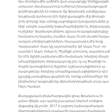
Այս մօ­տե­ցու­մին ա­մե­նէն վառ ա­պա­ցոյ­ցը Չո­րեք­շաբ­թի
ա­ռա­ւօտ մաս­նա­յա­տուկ ու­ժե­րուն ի­րա­կա­նա­ցու­ցած
գոր­ծո­ղու­թիւնն էր «Սթատ Տը Ֆրան­ս­»ին ան­մի­ջա­կա­
նու­թեամբ գտնուող Սէն Տը­նի քա­ղա­քին մէջ (Քոր­պի­
լէոն փո­ղոց), երբ ա­նոնք յա­ջո­ղե­ցան խու­զար­կում­ներ ը­
նե­լէ ան­դին սպան­նել եօ­թա­հա­բե­կիչ­ներ եւ ձեր­բա­կա­լել
ու­րիշ­ներ: Յար­ձա­կում­նե­րու գլխա­ւոր կազ­մա­կեր­պի­չը
հա­մա­րուող Ապ­տիւլ Հա­միտ Ա­պա Ու­տի մա­սին հա­կա­
սա­կան տե­ղե­կու­թիւն­նե­րու հրա­պա­րա­կու­մէն ետք,
Վար­չա­պետ Վալս կը յայ­տա­րա­րէր, թէ Ա­պա Ուտ, որ
յայտ­նի է Ա­պու Օ­մար Էլ Պէլ­ժի­քի ա­նու­նով, սպան­նուած
էր Սէն Տը­նիի յար­ձա­կու­մին ժա­մա­նակ։ Խնդի­րը միայն
ա­հա­բե­կիչ­նե­րու ձեր­բա­կա­լու­մը չէր, ոչ ալ Փա­րի­զի ու­
ժա­յին կա­ռոյց­նե­րուն ճշգրիտ աշ­խա­տանք­նե­րուն ա­
րա­գու­թիւ­նը: Խնդի­րը ա­հա­բեկ­չա­կան բջիջ­նե­րուն դէմ
ըլ­լա­լիք յա­ռա­ջի­կայ քայ­լերն են, ո­րոնք անհ­րա­ժեշտ են
ընդ­հա­նուր կա­ցու­թիւ­նը վե­րահս­կո­ղու­թեան տակ պա­
հե­լու հա­մար:
Քա­ղա­քա­կան բե­մա­հար­թա­կին վրայ Ֆրան­սուա Օ­
լանտ մին­չեւ այս պա­հը բա­ւա­րար նե­րուժ ու­նե­ցող
մրցա­կից մը չու­նի: 2017-ի յա­ջորդ նա­խա­գա­հա­կան
ընտ­րու­թիւն­նե­րուն տա­կա­ւին բա­ւա­րար ժա­մա­նակ