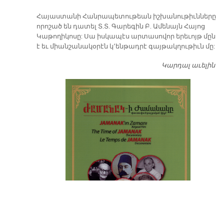
​Հայաստանի Հանրապետութեան իշխանութիւնները
որոշած են դատել Տ.Տ. Գարեգին Բ. Ամենայն Հայոց
Կաթողիկոսը: Սա իսկապէս արտասովոր երեւոյթ մըն
է եւ միանշանակօրէն կ՚ենթադրէ գայթակղութիւն մը:
Կարդալ աւելին
Դ