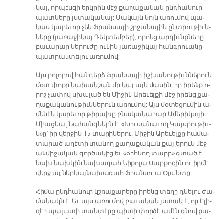
կայ, որ­պէս­զի երկ­րին մէջ քա­ղա­քա­կան ընդ­հա­նուր
պատ­կե­րը յստա­կա­նայ: Սա­կայն նոյն ա­ռու­մով պա­
կաս կա­րե­ւոր չեն Ֆրան­սա­յի շրջա­նա­յին ընտ­րու­թիւն­
նե­րը (յա­ռա­ջի­կայ Դեկ­տեմ­բեր), ո­րոնց ար­դիւնք­նե­րը
բա­ւա­րար նե­րու­ժը ու­նին յա­ռա­ջի­կայ հանգ­րուա­նը
պատ­րաս­տե­լու ա­ռու­մով:
Այս բո­լո­րով հան­դերձ Ֆրան­սա­յի իշ­խա­նու­թիւն­նե­րուն
մօտ փոքր նա­խան­շան­ մը կայ այն մա­սին, որ ի­րենք ո­
րոշ չա­փով սխա­լած են Մի­ջին Ա­րե­ւել­քի մէջ ի­րենց քա­
ղա­քա­կա­նու­թիւն­նե­րուն ա­ռու­մով: Այս մօ­տե­ցու­մին ա­
մե­նէն կա­րե­ւոր թի­րա­խը բնա­կա­նա­բար Ա­մե­րի­կա­յի
Միա­ցեալ Նա­հանգ­ներն է: «Խու­սա­նա­ւող Կայս­րու­թիւ­
ն­»ը՝ իր վեր­ջին 15 տա­րի­նե­րու, Մի­ջին Ա­րե­ւել­քը հա­մա­
տա­րած ա­ղէ­տի տա­նող քա­ղա­քա­կան քայ­լե­րուն մէջ
ան­մի­ջա­կան գոր­ծա­կից եւ «օրհ­նող տար­ր» գտած է
նախ նախ­կին նա­խա­գահ Նի­քո­լա Սար­քո­զին ու իր­մէ
վերջ ալ ներ­կա­յնա­խա­գահ Ֆրան­սուա Օ­լան­տը:
Հի­մա ընդ­հա­նուր կշռա­քա­րե­րը ի­րենց տե­ղը դնե­լու ժա­
մա­նակն է: Եւ այս ա­ռու­մով բա­ւա­կան յստակ է, որ Է­լի­
զէի պա­լա­տի տան­տէ­րը պի­տի փոր­ձէ ա­մէն գնով քա­