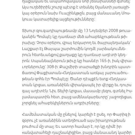
ղա­քա­կան եւ ա­պա­հո­վա­կան նոր յե­նա­րան­ներ գտնել:
Այս ու­ղե­ծի­րին շուրջ պէտք է տես­նել Օ­լան­տի յա­ռա­ջի­
կայ օ­րե­րուն նախ Ո­ւա­շինկ­թըն, բայց մա­նա­ւանդ Մոս­
կուա կա­տա­րե­լիք այ­ցե­լու­թիւն­նե­րը:
Տխուր զու­գա­դի­պու­թեամբ մը 13 Նո­յեմ­բեր 2008 թուա­
կա­նին Պոմ­պէյ կը դառ­նար մեծ ա­հա­բեկ­չու­թեան թի­
րա­խը: Չորս օ­րե­րու վրայ եր­կա­րող եւ ծայ­րա­յե­ղա­կան՝
Լաշ­քար Էլ Թայ­պա շար­ժու­մին կող­մէ յար­ձա­կում­նե­
րուն հե­տե­ւան­քով քա­ղա­քը կը դառ­նար ա­ղէ­տի կեդ­
րոն: Սպան­եալ­նե­րուն թի­ւը կը հաս­նէր 165-ի, իսկ վի­րա­
ւոր­նե­րու­նը՝ 308-ի: Քաշ­մի­րի տա­րած­քի խնդրին պատ­
ճա­ռով Փա­քիս­տան-Հնդկաս­տան առ­կայ լա­րուա­ծու­
թեան զոհն էր Պոմ­պէ­յը: Ծանր դէպ­քէն ետք Հնդկաս­
տան կրցաւ ա­ռան­ձինն վի­րա­կա­պել իր վէր­քը եւ դուրս
գալ ա­ղէ­տէն: Նիւ Տել­հի կրցաւ մա­սամբ լե­զու գտնել Իս­
լա­մա­պա­տին հետ, բայց ա­մե­նա­կա­րե­ւո­րը՝ յա­ջո­ղե­ցաւ
չորց­նել ա­հա­բե­կիչ­նե­րուն աղ­բիւր­նե­րը:
Հա­մե­մա­տա­կան մը ը­նե­լով, կա­րե­լի է ը­սել, որ Փա­րիզ ի
զօ­րու չէ ա­ռան­ձինն ստեղ­ծուած այս ի­րադ­րու­թեան
բու­ժում մը տալ: Եւ ա­տոր հա­մար է, որ կը դի­մէ իր
«անվ­ստա­հե­լի դաշ­նա­կի­ցի­ն», բայց մա­նա­ւանդ կարծր