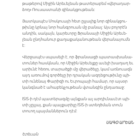
թա­թե­րով Մի­ջին Ա­րե­ւե­լեան թա­տե­րա­բեմ «վե­րա­դար­
ձո­ղ» Ռու­սաս­տա­նի զի­նակ­ցու­թեան:
Յատ­կա­պէս Մոս­կուա­յի հետ ըլ­լա­լիք նոր զի­նակ­ցու­
թիւ­նը կրնայ նոր հանգ­րուան մը բա­նալ: Այս բո­լո­րէն
ան­դին, սա­կայն, կա­րե­ւո­րը Ֆրա­նսա­յի Մի­ջին Ա­րե­ւե­
լեան ընդ­հա­նուր քա­ղա­քա­կա­նու­թեան վե­րա­նա­յումն
է:
Վեր­ջա­պէս սպա­սե­լի է, որ ֆրան­սա­ցի պա­տաս­խա­նա­
տու­ներ հաս­կնան, որ Մի­ջին Ա­րե­ւել­քը ա­ւե­լի խա­ղաղ եւ
ա­րիւ­նէ հե­ռու տա­րած­քի մը վե­րա­ծե­լը, կամ առ­նուազն
այդ ա­ռու­մով գոր­ծե­լը իր դրա­կան ազ­դե­ցու­թիւ­նը պի­
տի ու­նե­նայ Փա­րի­զի ու Եւ­րո­պա­յի հա­մար, որ այ­սօր
կանգ­նած է ա­հա­բեկ­չու­թեան վտան­գին ըն­դա­ռաջ:
ISIS-ի դէմ պա­տե­րազ­մը այն­քան ալ ար­դիւ­նա­ւէտ պի­
տի չըլ­լայ, քան պայ­քա­րի­լը ISIS-ի ստեղծ­ման տուն
տուող պայ­ման­նե­րուն դէմ:
ՍԱԳՕ ԱՐԵԱՆ
Ե­րե­ւան