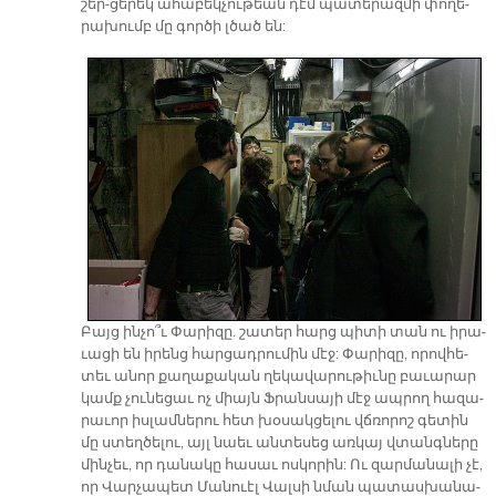
շեր-ցե­րեկ ա­հա­բեկ­չու­թեան դէմ պա­տե­րազ­մի փո­ղե­
րա­խումբ մը գոր­ծի լծած են:
Բայց ին­չո՞ւ Փա­րի­զը. շա­տեր հարց պի­տի տան ու ի­րա­
ւա­ցի են ի­րենց հար­ցադ­րու­մին մէջ: Փա­րի­զը, ո­րով­հե­
տեւ ա­նոր քա­ղա­քա­կան ղե­կա­վա­րու­թիւ­նը բա­ւա­րար
կամք չու­նե­ցաւ ոչ միայն Ֆրան­սա­յի մէջ ապ­րող հա­զա­
րա­ւոր իս­լամ­նե­րու հետ խօ­սա­կցե­լու վճռո­րոշ գե­տին
մը ստեղ­ծե­լու, այլ նաեւ ան­տե­սեց առ­կայ վտանգ­նե­րը
մին­չեւ, որ դա­նա­կը հա­սաւ ոս­կո­րին: Ու զար­մա­նա­լի չէ,
որ Վար­չա­պետ Մա­նուէլ Վալ­սի նման պա­տաս­խա­նա­