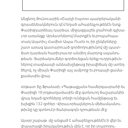
Անց­նող Յու­նուա­րին «Շար­լի Էպ­տօ» պար­բե­րա­կա­նի
գրա­սե­նեակ­նե­րուն դէմ ե­ղած ա­հա­բեկ­չու­թե­նէն ետք
Փա­րի­զդար­ձեալ դար­ձաւ մի­ջազ­գա­յին լրա­հո­սի գլխա­
ւոր ա­ռանցք: Ար­մատ­նե­րով Մա­րո­քէն եւ­րո­պահ­պա­
տակ Ապ­տիւլ Հա­միտ Ա­պա Ուտն ու իր ըն­կեր­նե­րը
շատ ա­րագ կա­տա­րուած գոր­ծո­ղու­թիւ­նով մը պատ­
ճառ դար­ձան հա­րիւ­րա­ւոր ան­մեղ մար­դոց սպան­ու­
թեան: Յար­ձա­կում­ներ գոր­ծուե­ցան ե­րեք ուղ­ղու­թիւն­
նե­րով տագ­նա­պի ա­ննա­խըն­թաց ի­րա­վի­ճակ մը ստեղ­
ծե­լով, ոչ միայն Փա­րի­զի այլ ամ­բողջ Եւ­րո­պա­յի ցա­մա­
քա­մա­սին վրայ:
«Սթատ Տը Ֆրան­ս­»ի, «Պա­թաք­լա­ն» հա­մեր­գաս­րա­հի եւ
Փա­րի­զի 10-րդթա­ղա­մա­սին մէջ գտնուող ճա­շա­րա­նին
վրայ ե­ղած գրոհ­նե­րը տե­ղի ու­նե­ցան հա­մըն­թաց եւ
խլե­ցին 132 զո­հեր: Վի­րա­ւո­րեալ­նե­րուն մե­ծա­մաս­նու­
թիւ­նը կը գտնուէր ծան­րա­գոյն դրու­թեան մէջ:
Այ­սօր շա­բաթ մը ան­ցած է ա­հա­բեկ­չու­թե­նէն ի վեր եւ
փաս­տա­ցի ի­րա­կա­նու­թիւն մըն է, որ իր տա­րո­ղու­