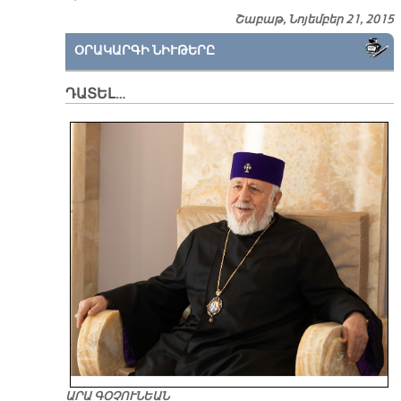
Շաբաթ, Նոյեմբեր 21, 2015
ՕՐԱԿԱՐԳԻ ՆԻՒԹԵՐԸ
ԴԱՏԵԼ…
ԱՐԱ ԳՕՉՈՒՆԵԱՆ