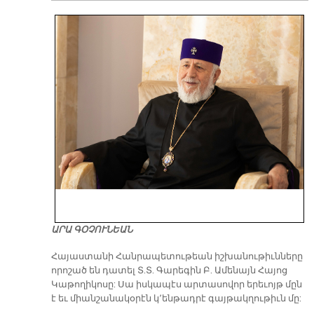
ԱՐԱ ԳՕՉՈՒՆԵԱՆ
​Հայաստանի Հանրապետութեան իշխանութիւնները
որոշած են դատել Տ.Տ. Գարեգին Բ. Ամենայն Հայոց
Կաթողիկոսը: Սա իսկապէս արտասովոր երեւոյթ մըն
է եւ միանշանակօրէն կ՚ենթադրէ գայթակղութիւն մը: