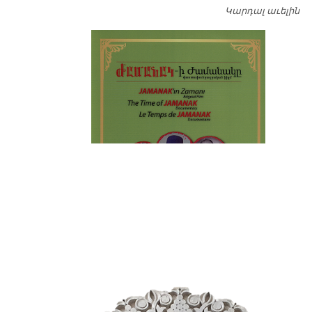
Կարդալ աւելին
Դ