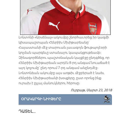
Լոնտոնի «Արսենալ» ակումբը շնորհաւորեց իր կազմի
կիսապաշտպան Հենրիխ Մխիթարեանը՝
Հայաստանի մէջ տարուան լաւագոյն ֆութպոլէօրի
կոչման պարգեւը ստանալու կապակցութեամբ։
Զինագործներու պաշտօնական կայքէջը ընդգծեց, որ
Հենրիխ Մխիթարեան արդէն 8-րդ անգամ նուաճած է
այդ կոչումը՝ ընդ որում 7-րդ անգամ անընդմէջ։
Լոնտոնեան ակումբը այս առթիւ մէջբերած է նաեւ
Հենրիխ Մխիթարեանի խօսքերը, ըստ որոնց ինք
ուրախ է ըլլալ մանուկներու հերոսը։
Ուրբաթ, Մարտ 23, 2018
ՕՐԱԿԱՐԳԻ ՆԻՒԹԵՐԸ
ԴԱՏԵԼ…