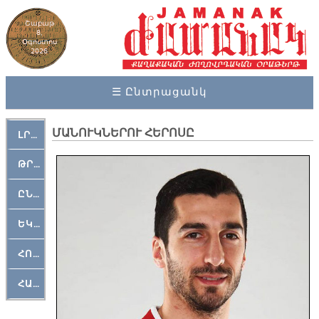
Շաբաթ
8,
Օգոստոս
2026
☰ Ընտրացանկ
ՄԱՆՈՒԿՆԵՐՈՒ ՀԵՐՈՍԸ
ԼՐԱՀՈՍ
ԹՐՔԱՀԱՅ ԿԵԱՆՔ
ԸՆԿԵՐԱՄՇԱԿՈՒԹԱՅԻՆ
ԵԿԵՂԵՑԱԿԱՆ
ՀՈԳԵՄՏԱՒՈՐ
ՀԱՐԹԱԿ