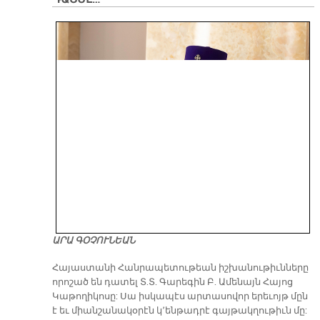
ԱՐԱ ԳՕՉՈՒՆԵԱՆ
​Հայաստանի Հանրապետութեան իշխանութիւնները
որոշած են դատել Տ.Տ. Գարեգին Բ. Ամենայն Հայոց
Կաթողիկոսը: Սա իսկապէս արտասովոր երեւոյթ մըն
է եւ միանշանակօրէն կ՚ենթադրէ գայթակղութիւն մը: