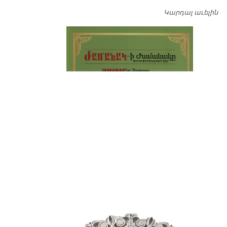
Կարդալ աւելին
Դ