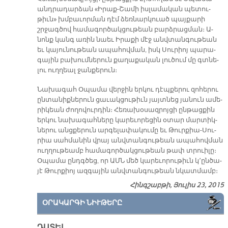
անդ­րա­դար­ձան «Իրաք-Շա­մի իս­լա­մա­կան պե­տու­
թիւն» խմբա­ւոր­ման դէմ ձեռ­նար­կուած պայ­քա­րի
շրջագ­ծով հա­մա­գոր­ծակ­ցու­թեան բարձ­րաց­ման։ Ա­
նոնք կանգ ա­ռին նաեւ Ի­րա­քի մէջ անվ­տան­գու­թեան
եւ կա­յու­նու­թեան ա­պա­հով­ման, իսկ Սու­րիոյ պա­րա­
գա­յին բա­խում­նե­րուն քա­ղա­քա­կան լու­ծում մը գտնե­
լու ուղ­ղեալ ջան­քե­րուն։
Նա­խա­գահ Օ­պա­մա վեր­ջին եր­կու դէպ­քե­րու զո­հե­րու
ըն­տա­նիք­նե­րուն ցա­ւակ­ցու­թիւն յայտ­նեց յա­նուն ա­մե­
րի­կեան ժո­ղո­վուր­դին։ Հե­ռա­խօ­սազրոյ­ցի ըն­թաց­քին
եր­կու նա­խա­գահ­նե­րը կա­րե­ւո­րե­ցին օ­տար մար­տիկ­
նե­րու անց­քե­րուն ար­գե­լա­փա­կու­մը եւ Թուր­քիա-Սու­
րիա սահ­մա­նին վրայ անվ­տան­գու­թեան ա­պա­հով­ման
ուղ­ղու­թեամբ հա­մա­գոր­ծակ­ցու­թեան թափ տրուի­լը։
Օ­պա­մա ընդգ­ծեց, որ ԱՄՆ մեծ կա­րե­ւո­րու­թիւն կ՚ըն­ծա­
յէ Թուրքիոյ ազ­գա­յին անվ­տան­գու­թեան նկատ­մամբ։
Հինգշաբթի, Յուլիս 23, 2015
ՕՐԱԿԱՐԳԻ ՆԻՒԹԵՐԸ
ԴԱՏԵԼ…