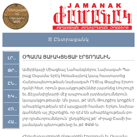
Երկուշաբթի
10,
Օգոստոս
2026
☰ Ընտրացանկ
ՕՊԱՄԱ ՑԱՒԱԿՑԵՑԱՒ ԷՐՏՈՂԱՆԻՆ
ԼՐԱՀՈՍ
Ա­մե­րի­կա­յի Միա­ցեալ Նա­հանգ­նե­րու Նա­խա­գահ Պա­
ԹՐՔԱՀԱՅ ԿԵԱՆՔ
րաք Օ­պա­մա ե­րէկ հե­ռա­ձայ­նով կապ հաս­տա­տեց
Հան­րա­պե­տու­թեան նա­խա­գահ Րէ­ճէպ Թայյիպ Էր­տո­
ԸՆԿԵՐԱՄՇԱԿՈՒԹԱՅԻՆ
ղա­նի հետ, ո­րուն ցա­ւակ­ցու­թիւն­ներ յայտ­նեց Սու­րու­չի
եւ Ճէյ­լան­փը­նա­րի մէջ ապ­րուած յար­ձա­կում­նե­րուն
ԵԿԵՂԵՑԱԿԱՆ
կա­պակ­ցու­թեամբ։ Ան ըսաւ, թէ ԱՄՆ Թուր­քիոյ կող­քին է
ա­հա­բեկ­չու­թեան դէմ պայ­քա­րի հա­մար։ Եր­կու նա­խա­
ՀՈԳԵՄՏԱՒՈՐ
գահ­ներն ալ շեշ­տե­ցին, որ դէմ են ա­հա­բեկ­չու­թեան բո­
լոր դրսե­ւո­րում­նե­րուն՝ ընդգ­ծե­լով թէ՛ «Ի­րաք-Շա­մի իս­
ՀԱՐԹԱԿ
լա­մա­կան պե­տու­թիւն»ը եւ թէ ՓՔՔ-ն։
Հե­ռա­խօ­սազ­րոյ­ցի ըն­թաց­քին Էր­տո­ղան եւ Օ­պա­մա