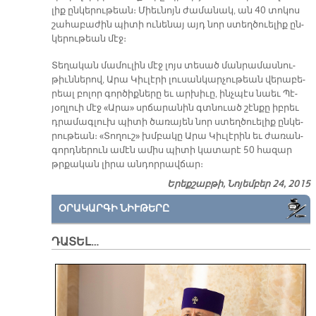
լիք ըն­կե­րու­թեան։ Միեւ­նոյն ժա­մա­նակ, ան 40 տո­կոս
շա­հա­բա­ժին պի­տի ու­նե­նայ այդ նոր ստեղ­ծուե­լիք ըն­
կե­րու­թեան մէջ։
Տե­ղա­կան մա­մու­լին մէջ լոյս տե­սած ման­րա­մաս­նու­
թիւն­նե­րով, Արա Կիւ­լէ­րի լու­սան­կար­չու­թեան վե­րա­բե­
րեալ բո­լոր գոր­ծիք­նե­րը եւ ար­խի­ւը, ինչ­պէս նաեւ Պէ­
յօղ­լուի մէջ «Ա­րա» սրճա­րա­նին գտնուած շէն­քը իբ­րեւ
դրա­մագ­լուխ պի­տի ծա­ռա­յեն նոր ստեղ­ծուե­լիք ըն­կե­
րու­թեան։ «Տո­ղուշ» խմբա­կը Ա­րա Կիւ­լէ­րին եւ ժա­ռան­
գորդ­նե­րուն ա­մէն ա­միս պի­տի կա­տա­րէ 50 հա­զար
թրքա­կան լի­րա ան­դոր­րավ­ճար։
Երեքշաբթի, Նոյեմբեր 24, 2015
ՕՐԱԿԱՐԳԻ ՆԻՒԹԵՐԸ
ԴԱՏԵԼ…