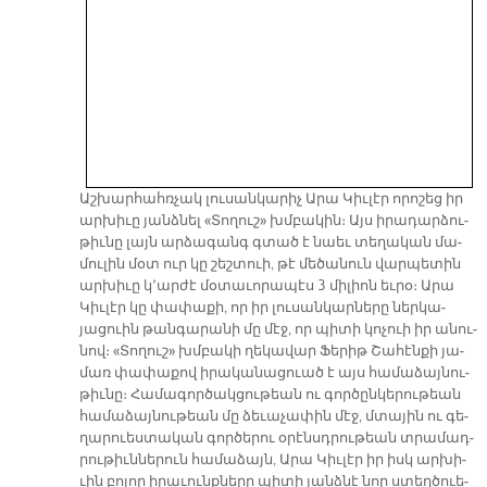
Աշ­խար­հահռ­չակ լու­սան­կա­րիչ Ա­րա Կիւ­լէր ո­րո­շեց իր
ար­խի­ւը յանձ­նել «Տո­ղուշ» խմբա­կին։ Այս ի­րա­դար­ձու­
թիւ­նը լայն ար­ձագանգ գտած է նաեւ տե­ղա­կան մա­
մու­լին մօտ ուր կը շեշ­տուի, թէ մե­ծա­նուն վար­պե­­տին
ար­խի­ւը կ՚ար­ժէ մօ­տա­ւո­րա­պէս 3 մի­լիոն եւ­րօ։ Ա­րա
Կիւ­լէր կը փա­փա­քի, որ իր լու­սան­կար­նե­րը ներ­կա­
յացուին թան­գա­րա­նի մը մէջ, որ պի­տի կո­չո­ւի իր ա­նու­
նով։ «Տո­ղուշ» խմբա­կի ղե­կա­վար Ֆե­րիթ Շա­հէն­քի յա­
մառ փա­փա­քով ի­րա­կա­նա­ցուած է այս հա­մա­ձայ­նու­
թիւ­նը։ Հա­մա­գոր­ծակ­ցու­­թեան ու գոր­ծըն­կե­րու­թեան
հա­մա­ձայ­նու­թեան մը ձե­ւա­չա­փին մէջ, մտա­յին ու գե­
ղա­րուես­տա­կան գոր­ծե­րու օ­րէնսդ­րու­թեան տրա­մադ­
րու­թիւն­նե­րուն հա­մա­ձայն, Ա­րա Կիւ­լէր իր իսկ ար­խի­
ւին բո­լոր ի­րա­ւունք­նե­րը պի­տի յանձ­նէ նոր ստեղ­ծուե­