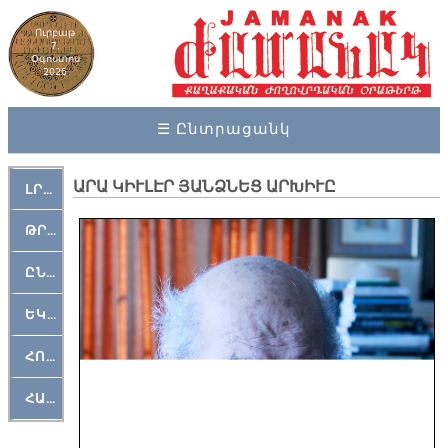
Ուրբաթ
7,
Օգոստոս
2026
☰ Ընտրացանկ
ԱՐԱ ԿԻՒԼԷՐ ՅԱՆՁՆԵՑ ԱՐԽԻՒԸ
ԼՐԱՀՈՍ
ԹՐՔԱՀԱՅ ԿԵԱՆՔ
ԸՆԿԵՐԱՄՇԱԿՈՒԹԱՅԻՆ
ԵԿԵՂԵՑԱԿԱՆ
ՀՈԳԵՄՏԱՒՈՐ
ՀԱՐԹԱԿ