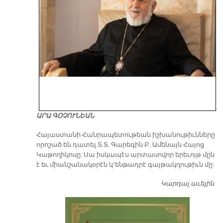
ԱՐԱ ԳՕՉՈՒՆԵԱՆ
​Հայաստանի Հանրապետութեան իշխանութիւնները
որոշած են դատել Տ.Տ. Գարեգին Բ. Ամենայն Հայոց
Կաթողիկոսը: Սա իսկապէս արտասովոր երեւոյթ մըն
է եւ միանշանակօրէն կ՚ենթադրէ գայթակղութիւն մը:
Կարդալ աւելին
Դ