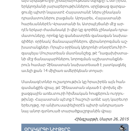
այս եր­կա­թու­ղիի շի­նա­րա­րու­թեան սկիզ­բը։ Ըստ ի­րեն,
երկ­կող­մա­նի յա­րա­բե­րու­թիւն­նե­րու սրըն­թաց զար­գա­
ցու­մը պի­տի նպաս­տէ Հա­յաս­տա­նէ ներս չի­նա­կան
դրա­մա­տու­նե­րու բաց­ման։ Ար­դա­րեւ, Հա­յաս­տա­նի
հա­րե­ւան­նե­րէն Վրաս­տա­նի եւ Ատր­պէյ­ճա­նի մէջ ար­
դէն եր­կար ժա­մա­նա­կէ ի վեր կը գոր­ծեն չի­նա­կան դրա­
մա­տու­նե­րը, ո­րոնք կը գան­ձատ­րեն զա­նա­զան նա­խա­
գի­ծեր. օ­րի­նակ՝ ճա­նա­պարհ­նե­րու վե­րա­նո­րոգ­ման աշ­
խա­տանք­ներ։ Որ­պէս օ­րի­նակ կեդրոնի տնօրէնուհի Ի­
զա­պե­լա Մու­րա­տեան մատ­նան­շեց, թէ Ղա­զա­խիս­տա­
նի մէջ ճա­նա­պարհ­նե­րու նո­րոգ­ման աշ­խա­տանք­նե­
րուն հա­մար Չի­նաս­տան նա­խա­տե­սած է յատ­կաց­նել
ա­ւե­լի քան 14 մի­լիառ ա­մե­րի­կեան տո­լար։
Մաս­նա­գէտ­ներ ու­շադ­րու­թիւն կը հրա­ւի­րեն այն հան­
գա­ման­քին վրայ, թէ Չի­նաս­տան սկսած է փո­խել մի­
ջազ­գա­յին ա­ռեւ­տու­րի հիմ­նա­կան հոս­քե­րուն ուղ­ղու­
թիւ­նը։ Հա­յաս­տան պէտք է հա­շուի առ­նէ այդ կա­րե­ւոր
ե­րե­ւոյ­թը, որ ան­խու­սա­փե­լիօ­րէն պի­տի անդ­րա­դառ­
նայ ա­նոր գտնուած տա­րած­քաշր­ջա­նին վրայ։
Հինգշաբթի, Մարտ 26, 2015
ՕՐԱԿԱՐԳԻ ՆԻՒԹԵՐԸ