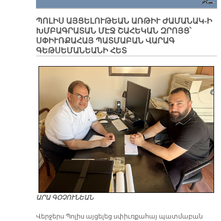
ՊՈԼԻՍ ԱՅՑԵԼՈՒԹԵԱՆ ԱՌԹԻՒ ԺԱՄԱՆԱԿ-Ի
ԽՄԲԱԳՐԱՏԱՆ ՄԷՋ ՇԱՀԵԿԱՆ ԶՐՈՅՑ՝
ՍՓԻՒՌՔԱՀԱՅ ՊԱՏՄԱԲԱՆ ՎԱՐԱԳ
ԳԵԹՍԵՄԱՆԵԱՆԻ ՀԵՏ
ԱՐԱ ԳՕՉՈՒՆԵԱՆ
Վերջերս Պոլիս այցելեց սփիւռքահայ պատմաբան