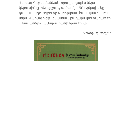
Վարագ Գեթսեմանեան, որու քաղաքէս ներս
կեցութիւնը տեւեց շուրջ ամիս մը։ Ան ներկայիս կը
դասաւանդէ Պէյրութի Ամերիկեան համալսարանէն
ներս։ Վարագ Գեթսեմանեան քաղաքս փութացած էր՝
«Սապանճը» համալսարանի հրաւէրով։
Կարդալ աւելին
Պո
այ
առ
ԺԱ
խ
մէ
զր
սփ
պ
Վ
Գ
հ