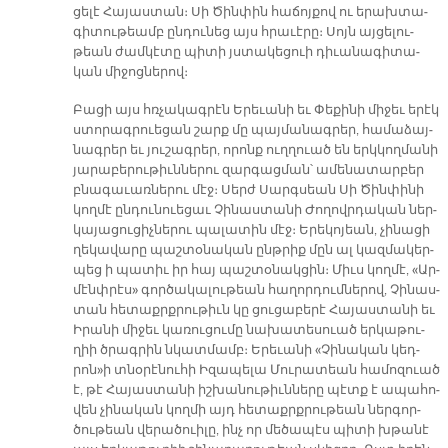
ցե­լէ Հա­յաս­տան։ Սի Ծին­փին հա­ճոյ­քով ու ե­րախ­տա­
գի­տու­թեամբ ըն­դու­նեց այս հրա­ւէ­րը։ Սոյն այ­ցե­լու­
թեան ժամ­կէ­տը պի­տի յստա­կե­ցուի դի­ւա­նա­գի­տա­
կան մի­ջոց­նե­րով։
Բա­ցի այս հռչա­կագ­րէն Ե­րե­ւա­նի եւ Փե­քի­նի մի­ջեւ ե­րէկ
ստո­րագ­րուե­ցան շարք մը պայ­մա­նագ­րեր, հա­մա­ձայ­
նագ­րեր եւ յու­շագ­րեր, ո­րոնք ուղ­ղուած են երկ­կող­մա­նի
յա­րա­բե­րու­թիւն­նե­րու զար­գաց­ման՝ ա­մե­նա­տար­բեր
բնա­գա­ւառ­նե­րու մէջ։ Սերժ Սարգսեան Սի Ծին­փի­նի
կող­մէ ըն­դու­նուե­ցաւ Չի­նաս­տա­նի Ժո­ղովր­դա­կան ներ­
կա­յա­ցու­ցիչ­նե­րու պա­լա­տին մէջ։ Ե­րե­կո­յեան, չի­նա­ցի
ղե­կա­վա­րը պաշ­տօ­նա­կան ընթ­րիք մըն ալ կազ­մա­կեր­
պեց ի պա­տիւ իր հայ պաշ­տօ­նակ­ցին։ Միւս կող­մէ, «Ար­
մէնփ­րէս» գործա­կա­լութեան հա­ղոր­դում­նե­րով, Չի­նաս­
տան հե­տաքրք­րու­թիւն կը ցու­ցա­բե­րէ Հա­յաս­տա­նի եւ
Ի­րա­նի մի­ջեւ կա­ռու­ցու­մը նա­խա­տե­սուած եր­կա­թու­
ղիի ծրագ­րին նկատ­մամբ։ Ե­րե­ւա­նի «Չի­նա­կան կեդ­
րոն»ի տնօ­րէ­նու­հի Ի­զա­պե­լա Մու­րա­տեան հա­մո­զուած
է, թէ Հա­յաս­տա­նի իշ­խա­նու­թիւն­նե­րը պէտք է ա­պա­հո­
վեն չի­նա­կան կող­մի այդ հե­տաքրք­րութեան ներ­գոր­
ծու­թեան վե­րա­ծուի­լը, ինչ որ մե­ծա­պէս պի­տի խթա­նէ