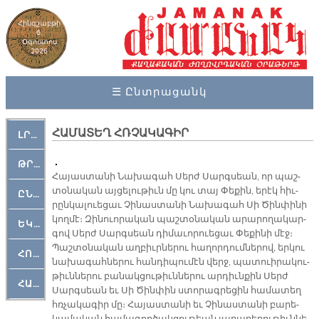
Հինգշաբթի
6,
Օգոստոս
2026
☰ Ընտրացանկ
ՀԱՄԱՏԵՂ ՀՌՉԱԿԱԳԻՐ
ԼՐԱՀՈՍ
ԹՐՔԱՀԱՅ ԿԵԱՆՔ
Հա­յաս­տա­նի Նա­խա­գահ Սերժ Սարգ­սեան, որ պաշ­
տօ­նա­կան այ­ցե­լու­թիւն մը կու տայ Փե­քին, ե­րէկ հիւ­
ԸՆԿԵՐԱՄՇԱԿՈՒԹԱՅԻՆ
րըն­կա­լուե­ցաւ Չի­նաս­տա­նի Նա­խա­գահ Սի Ծին­փի­նի
կող­մէ։ Զինուո­րա­կան պաշ­տօ­նա­կան ա­րա­րո­ղա­կար­
ԵԿԵՂԵՑԱԿԱՆ
գով Սերժ Սարգ­սեան դի­մա­ւո­րուե­ցաւ Փե­քի­նի մէջ։
Պաշ­տօ­նա­կան աղ­բիւր­նե­րու հա­ղոր­դում­նե­րով, եր­կու
ՀՈԳԵՄՏԱՒՈՐ
նա­խա­գահ­նե­րու հան­դի­պու­մէն վերջ, պա­տուի­րա­կու­
թիւն­նե­րու բա­նակ­ցու­թիւն­նե­րու ար­դիւն­քին Սերժ
ՀԱՐԹԱԿ
Սարգ­սեան եւ Սի Ծին­փին ստո­րագ­րե­ցին հա­մա­տեղ
հռչա­կա­գիր մը։ Հա­յաս­տա­նի եւ Չի­նաս­տա­նի բա­րե­