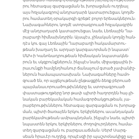
կա­մա­կան հա­մա­գոր­ծակ­ցու­թեան յա­րա­բե­րու­թիւն­նե­
րու հե­տա­գայ զար­գաց­ման եւ խո­րաց­ման ուղ­ղեալ
այս հռչա­կագ­րով անդ­րա­դարձ կա­տա­րուե­ցաւ կող­մե­
րու հա­մա­տեղ օ­րա­կար­գի գրե­թէ բո­լոր ե­րե­սակ­նե­րուն։
Նա­խա­գահ­նե­րու կող­մէ ստո­րագ­րուած հռչա­կագ­րին
մէջ անդ­րա­դարձ կա­տա­րուե­ցաւ նաեւ Լեռ­նա­յին Ղա­
րա­բա­ղի հիմ­նախնդ­րին։ Այս­պէս, չի­նա­կան կող­մը հան­
դէս կու գայ Լեռ­նա­յին Ղա­րա­բա­ղի հա­կա­մար­տու­
թեան խա­ղաղ եւ ար­դար կար­գա­ւոր­ման ի նպաստ՝
ՄԱԿ-ի Կա­նո­նադ­րու­թեան հիմ­նա­կան նպա­տակ­նե­
րուն եւ սկզբունք­նե­րուն, ինչ­պէս նաեւ մի­ջազ­գա­յին ի­
րա­ւուն­քի հա­մընդ­հա­նուր ճա­նա­չում գտած չա­փա­նիշ­
նե­րուն հա­մա­պա­տաս­խան։ Նա­խա­գահ­նե­րը հա­մո­
զուած են, որ այ­ցե­լու­թեան ըն­թաց­քին ձեռք բե­րուած
պայ­մա­նա­ւո­րուա­ծու­թիւն­նե­րը եւ ստո­րագ­րուած
փաս­տա­թուղ­թե­րը նոր թափ պի­տի հա­ղոր­դեն հայ-չի­
նա­կան բա­րե­կա­մա­կան հա­մա­գոր­ծակ­ցու­թեան, յա­
րա­բե­րու­թիւն­նե­րու հե­տա­գայ զար­գաց­ման ու խո­րաց­
ման, պի­տի ծա­ռա­յեն եր­կու եր­կիր­նե­րու ա­ւան­դա­կան
բա­րե­կա­մու­թեան ամ­րապնդ­ման, ինչ­պէս նաեւ պի­տի
նպաս­տեն եր­կու եր­կիր­նե­րու ժո­ղո­վուրդ­նե­րու հա­մա­
տեղ զար­գաց­ման ու բար­գա­ւաճ­ման։ Սերժ Սարգ­
սեան հրա­ւէր ուղ­ղեց, որ­պէս­զի իր պաշ­տօ­նա­կի­ցը այ­