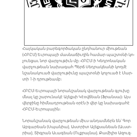
Հայ­կա­կան բա­րե­գոր­ծա­կան ընդ­հա­նուր միու­թեան
(ՀԲԸՄ) Եւ­րո­պա­յի մաս­նա­ճիւ­ղին հա­մար պաշ­տօ­նի կո­
չուե­ցաւ նոր վար­չու­թիւն մը։ ՀԲԸՄ-ի Կեդ­րո­նա­կան
վար­չու­թեան նա­խա­գահ Պերճ Սեդ­րա­կեա­նի կող­մէ
նշա­նա­կուած վար­չու­թիւ­նը պաշ­տօ­նի կո­չուած է Մար­
տի 1-ի դրու­թեամբ։
ՀԲԸՄ-Եւ­րո­պա­յի նո­րան­շա­նակ վար­չու­թեան գլու­խը
մնալ կը շա­րու­նա­կէ Ա­լեք­սի Կէօվ­ճեան (Ֆրան­սա)։ Այս
վեր­ջի­նը հիմ­նադ­րու­թեան օ­րէն ի վեր կը նա­խա­գա­հէ
ՀԲԸՄ-Եւ­րո­պա­յին։
Նո­րան­շա­նակ վար­չու­թեան միւս ան­դամ­ներն են՝ Գոր
Աբ­գա­րեան (Սպա­նիա), Աստ­րիտ Ա­լեք­սա­նեան (Աւստ­
րիա), Տիգ­րան Ա­ւա­գեան (Ուք­րայ­նա), Քա­մի­լիօ Ա­զուզ-