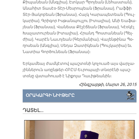
Քի­պա­նեան (Անգ­լիա), Էտ­կար Պրո­յեան (Լե­հաս­տան),
Ա­նա­հիտ Տա­սէօ-Տէր-Մես­րո­պեան (Ֆրան­սա), Րաֆ­ֆի
Տէր-Յա­կո­բեան (Ֆրան­սա), Հայկ Կա­րա­պե­տեան (Պուլ­
կա­րիա), Գրի­գոր Իս­թա­նպուլ­լու (Ի­տա­լիա), Ա­նի Եա­ֆա­
յեան (Ֆրան­սա), Վա­նե­սա Քէ­չէ­ճեան (Ֆրան­սա), Կէօ­կէլ
Խա­չա­տու­րեան (Ի­տա­լիա), Հրանդ Պոս­տա­նեան (Պել­
ժիա), Կա­րէն Նա­ւո­յեան (Գեր­մա­նիա), Վա­լեն­թի­նա Պօ­
ղո­սեան (Անգ­լիա), Սե­դա Զա­տի­կեան (Պուլ­կա­րիա) եւ
Նա­տիա Գոր­ծու­նեան (Ֆրան­սա)։­
Եր­կա­մեայ ժամ­կէ­տով պաշ­տօ­նի կո­չուած այս վար­չա­
յին­նե­րուն ա­ռըն­թեր ՀԲԸՄ-Եւ­րո­պա­յի տնօ­րէ­նի պաշ­
տօ­նը վստա­հուած է Նի­քո­լա Դա­ւի­թեա­նին։
Հինգշաբթի, Մարտ 26, 2015
ՕՐԱԿԱՐԳԻ ՆԻՒԹԵՐԸ
ԴԱՏԵԼ…