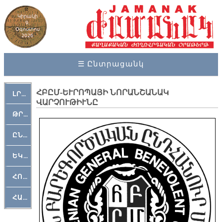
Կիրակի
9,
Օգոստոս
2026
☰ Ընտրացանկ
ՀԲԸՄ-ԵՒՐՈՊԱՅԻ ՆՈՐԱՆՇԱՆԱԿ
ԼՐԱՀՈՍ
ՎԱՐՉՈՒԹԻՒՆԸ
ԹՐՔԱՀԱՅ ԿԵԱՆՔ
ԸՆԿԵՐԱՄՇԱԿՈՒԹԱՅԻՆ
ԵԿԵՂԵՑԱԿԱՆ
ՀՈԳԵՄՏԱՒՈՐ
ՀԱՐԹԱԿ