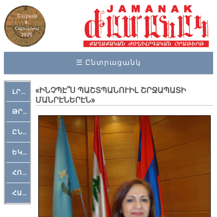
Շաբաթ
8,
Օգոստոս
2026
☰ Ընտրացանկ
«ԻՆՉՊԷ՞Ս ՊԱՇՏՊԱՆՈՒԻԼ ՇՐՋԱՊԱՏԻ
ԼՐԱՀՈՍ
ՄԱՆՐԷՆԵՐԷՆ»
ԹՐՔԱՀԱՅ ԿԵԱՆՔ
ԸՆԿԵՐԱՄՇԱԿՈՒԹԱՅԻՆ
ԵԿԵՂԵՑԱԿԱՆ
ՀՈԳԵՄՏԱՒՈՐ
ՀԱՐԹԱԿ