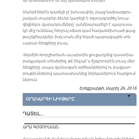
սի կո­ճակ­նե­րու եւ այլ զա­նա­զան տե­ղեր:
Ման­րէ­նե­րէն կա­րե­լի չէ խու­սա­փիլ, բայց նա­խազ­գու­
շա­կան տար­բեր ձե­ւեր կա­րե­լի է օգ­տա­գոր­ծել նուա­
զեց­նե­լու վա­րա­կում­նե­րը՝ յանձ­նա­րա­րե­լի է պա­յու­սա­
կի մէջ ու­նե­նալ հե­ղուկ օ­ճառ կամ հա­կա­նե­խուած թաց
թաշ­կի­նակ­ներ, իսկ տան մէջ ե­ղած պա­րա­գա­յին տե­
ւա­բար ձեռ­քե­րը լուալ:
Վեր­ժին Խոր­շի­տեան ա­ւար­տին ցու­ցադ­րեց դաս­տիա­
րակ­չա­կան տե­սե­րիզ, թէ ինչ­պէ՛ս ճշգրտօ­րէն լուալ մեր
ձեռ­քե­րը, ա­պա զա­նա­զան օ­րի­նակ­նե­րով ու բա­ցատ­
րու­թիւն­նե­րով պա­տաս­խա­նեց ներ­կա­նե­րուն հար­ցում­
նե­րուն:
Երեքշաբթի, Ապրիլ 26, 2016
ՕՐԱԿԱՐԳԻ ՆԻՒԹԵՐԸ
ԴԱՏԵԼ…
ԱՐԱ ԳՕՉՈՒՆԵԱՆ