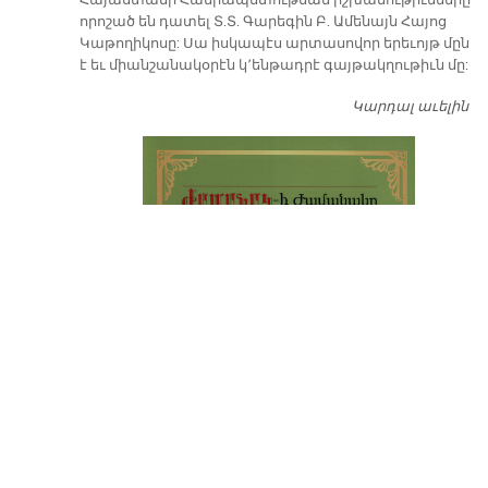
​Հայաստանի Հանրապետութեան իշխանութիւնները
որոշած են դատել Տ.Տ. Գարեգին Բ. Ամենայն Հայոց
Կաթողիկոսը: Սա իսկապէս արտասովոր երեւոյթ մըն
է եւ միանշանակօրէն կ՚ենթադրէ գայթակղութիւն մը:
Կարդալ աւելին
Դ