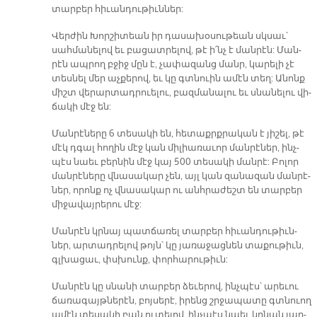
տար­բեր հի­ւան­դու­թիւն­ներ:
Վեր­ժին Խոր­շի­տեան իր դա­սա­խօ­սու­թեան սկսաւ՝
սահ­մա­նե­լով եւ բա­ցատ­րե­լով, թէ ի՛նչ է ման­րէն: Ման­
րէն ապ­րող բջիջ մըն է, չա­փա­զանց մանր, կա­րե­լի չէ
տես­նել մեր աչ­քե­րով, եւ կը գտնուին ա­մէն տեղ: Ա­նոնք
միշտ վե­րար­տադ­րուե­լու, բազ­մա­նա­լու եւ սնա­նե­լու վի­
ճա­կի մէջ են:
Ման­րէ­նե­րը 6 տե­սա­կի են, հե­տաքրք­րա­կան է յի­շել, թէ
մէկ դգալ հո­ղին մէջ կան մի­լիա­ռա­ւոր ման­րէ­ներ, ինչ­
պէս նաեւ բեր­նին մէջ կայ 500 տե­սա­կի ման­րէ: Բո­լոր
ման­րէ­նե­րը վնա­սա­կար չեն, այլ կան զա­նա­զան ման­րէ­
ներ, ո­րոնք ոչ վնա­սա­կար ու անհ­րա­ժեշտ են տար­բեր
մի­ջա­վայ­րե­րու մէջ:
Ման­րէն կրնայ պատ­ճա­ռել տար­բեր հի­ւան­դու­թիւն­
ներ, ար­տադ­րե­լով թոյն՝ կը յա­ռա­ջաց­նեն տա­քու­թիւն,
գլխա­ցաւ, փսխունք, փոր­հա­րու­թիւն:
Ման­րէն կը սնա­նի տար­բեր ձե­ւե­րով, ինչ­պէս՝ ա­րե­ւու
ճա­ռա­գայթ­նե­րէն, բոյ­սե­րէ, ի­րենց շրջա­պա­տը գտնուող
ա­մէն տե­սա­կի բան ու­տե­լով, ինչ­պէս նաեւ կրնան յար­