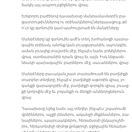
ձա­կիլ այլ ապ­րող բջիջ­նե­րու վրայ:
Երկ­րորդ բա­ժի­նով դա­սա­խօ­սը ման­րա­մաս­նօ­րէն բա­
ցատ­րու­թիւն­նե­րով ու օ­րի­նակ­նե­րով ներ­կա­յա­ցուց, թէ
ո՛ւր կը գտնուին կամ պա­հուը­տած են ման­րէ­նե­րը:
Ման­րէ­նե­րը կը գտնուին ա­մէն տեղ, խո­հա­նո­ցի պա­րա­
գա­յին օ­րի­նակ, ա­նոնք կան լուա­ցա­րա­նին, սպուն­գին,
ա­ման լուա­լիք տաշ­տին մէջ, ինչ­պէս նաեւ բռնիչ­նե­րու
վրայ, սառ­նա­րա­նին դրան վրայ եւ այլն: Իսկ ննջա­սե­
նեա­կի պա­րա­գա­յին՝ բար­ձե­րու մէջ, սա­ւան­նե­րու վրայ:
Ման­րէ­նե­րը բա­ւա­կան շատ տա­րա­ծուած են բաղ­նի­քի
տար­բեր տե­ղե­րը, ինչ­պէս՝ բաղ­նի­քի ա­թո­ռին վրայ, լո­
գան­քի վա­րա­գոյ­րին մէջ, բաղ­նի­քի գոր­գին վրայ, լուաց­
քի կո­ղո­վին մէջ եւ լո­գան­քի ու ձեռ­քի ան­ձե­ռոց­նե­րուն
վրայ:
Դա­սա­խօ­սը նշեց նաեւ այլ տե­ղեր, ինչ­պէս՝ շպա­րու­մի
վրձին­նե­րու, աչ­քի լեն­սե­րու, ա­կան­ջի մե­քե­նա­նե­րու, բա­
նա­լի­նե­րու, պա­յու­սակ­նե­րու, հե­ռա­խօ­սի ըն­կա­լուչ­նե­
րու, հե­ռա­տե­սի­լի ռի­մոթ քոնթ­րո­լի, բջի­ջա­յին հե­ռա­խօ­