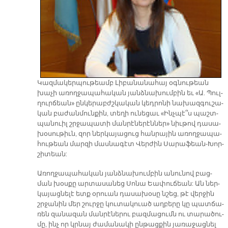
Կազ­մա­կեր­պու­թեամբ Լի­բա­նա­նա­հայ օգ­նու­թեան
խա­չի ա­ռող­ջա­պա­հա­կան յանձ­նա­խում­բին եւ «Ա. Պուլ­
ղուր­ճեան» ըն­կե­րաբժշ­կա­կան կեդ­րո­նի նա­խազ­գու­շա­
կան բա­ժան­մուն­քին, տե­ղի ու­նե­ցաւ «Ինչ­պէ՞ս պաշտ­
պա­նուիլ շրջա­պա­տի ման­րէ­նե­րէն­ներ» նիւ­թով դա­սա­
խօ­սու­թիւն, զոր ներ­կա­յա­ցուց հան­րա­յին ա­ռող­ջա­պա­
հու­թեան մար­զի մաս­նա­գէտ Վեր­ժին Սա­րա­ֆեան-Խոր­
շի­տեան:
Ա­ռող­ջա­պա­հա­կան յանձ­նա­խում­բին ա­նու­նով բաց­
ման խօս­քը ար­տա­սա­նեց Սո­նա Եա­փու­ճեան: Ան ներ­
կա­յաց­նե­լէ ետք օ­րուան դա­սա­խօ­սը նշեց, թէ վեր­ջին
շրջա­նին մեր շուր­ջը կու­տա­կուած աղ­բե­րը կը պատ­ճա­
ռեն զա­նա­զան ման­րէ­նե­րու բազ­մա­ցումն ու տա­րա­ծու­
մը, ինչ որ կրնայ ժա­մա­նա­կի ըն­թաց­քին յա­ռա­ջաց­նել