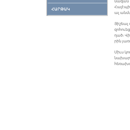
նա­զան զ
Հա­լէ­պ
ՀԱՐԹԱԿ
ալ ան­մա
Յի­շեալ 
զո­հուե­
ղած։ Վի­
րին յա­
Միւս կ
նախարա
հեռախօ