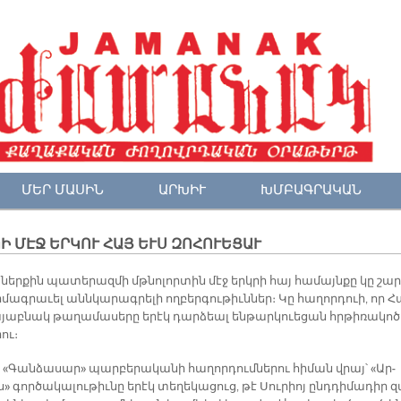
ՄԵՐ ՄԱՍԻՆ
ԱՐԽԻՒ
ԽՄԲԱԳՐԱԿԱՆ
Ի ՄԷՋ ԵՐԿՈՒ ՀԱՅ ԵՒՍ ԶՈՀՈՒԵՑԱՒ
 ներ­քին պա­տե­րազ­մի մթնո­լոր­տին մէջ երկ­րի հայ հա­մայն­քը կը շա­ր
­մագ­րա­ւել անն­կա­րագ­րե­լի ող­բեր­գու­թիւն­ներ։ Կը հա­ղոր­դուի, որ Հ
­յաբ­նակ թա­ղա­մա­սե­րը ե­րէկ դար­ձեալ են­թար­կուե­ցան հրթի­ռա­կո­ծ
րու։
 «Գան­ձա­սար» պար­բե­րա­կա­նի հա­ղոր­դում­նե­րու հի­ման վրայ՝ «Ար­
» գոր­ծա­կա­լու­թիւ­նը ե­րէկ տե­ղե­կա­ցուց, թէ Սու­րիոյ ընդ­դի­մա­դիր 