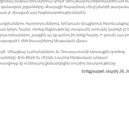
ի­նեալ խմբա­ւո­րում­նե­րուն կող­մէ ե­րէկ թա­փով հրթի­ռա­կո­ծուած ե
ի զա­նա­զան շրջան­նե­րը։ Քա­ղա­քի հա­յաբ­նակ Սիւ­լէյ­մա­նիէ թա­ղա­մ
սն չէ մնա­ցած այդ հրթի­ռա­կո­ծու­թիւն­նե­րէն։
աղ­բիւր­նե­րու հա­ղոր­դում­նե­րով, ե­րէ­կուան դէպ­քե­րուն հե­տե­ւան­քով
ցան եր­կու հա­յեր, ո­րոնց ինք­նու­թիւ­նը տա­կա­ւին ստու­գել կա­րե­լի չէ ե
րա­ւո­րեալ­նե­րու շար­քին ալ կը գտնուին ե­րեք հա­յեր։ Ի լրումն այս բո­
ռա­ջա­ցած է մեծ ծա­ւալ­նե­րով նիւ­թա­կան վնաս։
ողմէ, Միացեալ Նահանգներու եւ Ռուսաս-տանի Արտաքին գործոց
րները՝ Ճոն Քերի եւ Սէրկէյ Լաւրով հերթական անգամ
սազրոյց մը ունենալով քննարկեցին Սուրիոյ իրադրութիւնը։
Երեքշաբթի, Ապրիլ 26, 2