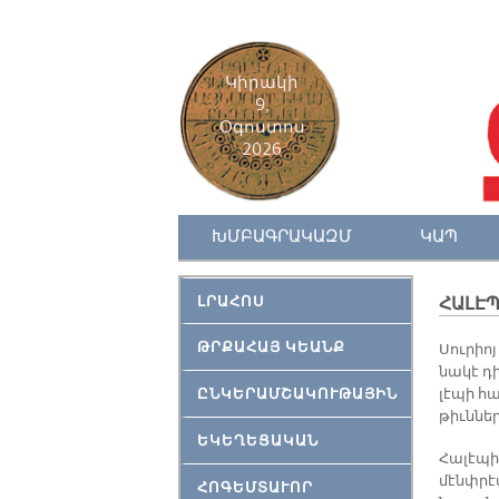
Կիրակի
9,
Օգոստոս
2026
ԽՄԲԱԳՐԱԿԱԶՄ
ԿԱՊ
ԼՐԱՀՈՍ
ՀԱԼԷՊ
ԹՐՔԱՀԱՅ ԿԵԱՆՔ
Սու­րիոյ
նա­կէ դի
ԸՆԿԵՐԱՄՇԱԿՈՒԹԱՅԻՆ
լէ­պի հա
թիւն­նե­
ԵԿԵՂԵՑԱԿԱՆ
Հա­լէ­պի
մէնփ­րէս
ՀՈԳԵՄՏԱՒՈՐ