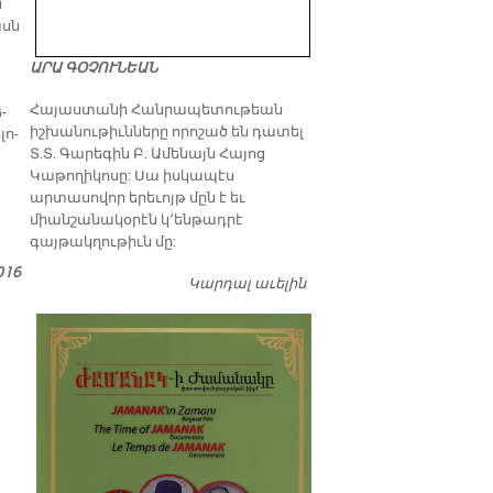
ն
ասն
ԱՐԱ ԳՕՉՈՒՆԵԱՆ
​Հայաստանի Հանրապետութեան
­
իշխանութիւնները որոշած են դատել
լո­
Տ.Տ. Գարեգին Բ. Ամենայն Հայոց
Կաթողիկոսը: Սա իսկապէս
արտասովոր երեւոյթ մըն է եւ
միանշանակօրէն կ՚ենթադրէ
գայթակղութիւն մը:
016
Կարդալ աւելին
Դատել…