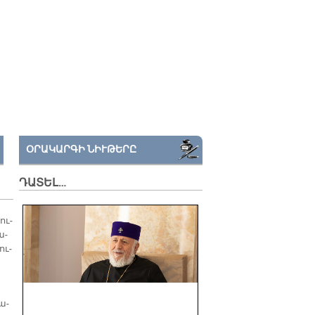
ՕՐԱԿԱՐԳԻ ՆԻՒԹԵՐԸ
ԴԱՏԵԼ…
ու­
ա­
ու­
զա­