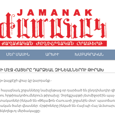
ՄԵՐ ՄԱՍԻՆ
ԱՐԽԻՒ
ԽՄԲԱԳՐԱԿԱՆ
Ի ՄԷՋ ՀԱՅԵՐԸ ԴԱՐՁԵԱԼ ԶԻՆԵԱԼՆԵՐՈՒ ԹԻՐԱԽ
լք» կայ­քէ­ջի վրայ կը կար­դանք.-
ի հայ­աբ­նակ շրջան­նե­րը նա­խըն­թաց օր դար­ձած են ընդ­դի­մա­դիր զի
րու հրթի­ռա­կո­ծում­նե­րուն թի­րա­խը: Չո­րեք­շաբ­թի յետ­մի­ջօ­րէին պայ
 տա­կառ­ներ ին­կած են «Թե­լա­ֆոն Հաուա»ի շրջա­նին մօտ՝ պատ­ճա­ռ
թա­կան ծանր վնաս­ներ: Հրթիռ­նե­րը ին­կած են Հա­լէ­պի Հայ Ա­ւե­տա­ր
­կե­ղեց­ւոյ մեր­ձա­կայ­քը։