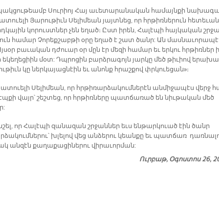
պակ­ցու­թեամբ Սու­րիոյ Հայ ա­ւե­տա­րա­նա­կան հա­մայն­քի նա­խա­գ
­տուե­լի Յա­րու­թիւն Սե­լի­մեա­ն յայտ­նեց, որ հրթիռ­նե­րուն հե­տե­ւան
­կա­յին կո­րուստ­ներ չեն ե­ղած։ Ըստ ի­րեն, Հա­լէ­պի հայ­կա­կան շրջա
ուն հա­մար Չո­րե­ք­­շաբ­թի օ­րը ե­ղած է շատ ծանր: Ան մաս­նա­ւո­րա­պ
Այ­սօր բա­ւա­կան դժուար օր մըն էր մե­զի հա­մար եւ եր­կու հրթիռ­ներ ի
ե­կե­ղե­ցիին մօտ: Դպրո­ցին բարձ­րա­գոյն յար­կը մեծ թի­ւիով ե­րա­խա
ու­թիւն կը ներ­կա­յաց­նէին եւ ա­նոնք հրաշ­քով փրկուե­ցան»։
­տուե­լի Սե­լի­մեան, որ հրթի­ռար­ձա­կում­նե­րէն ան­մի­ջա­պէս վերջ հ
էպ­քի վայր՝ շեշ­տեց, որ հրթիռ­նե­րը պատ­ճա­ռած են նիւ­թա­կան մեծ
ր:
նշել, որ Հա­լէ­պի զա­նա­զան շրջան­ներ եւս են­թար­կուած էին ծանր
­ձա­կում­նե­րու՝ խլե­լով վեց ան­ձե­րու կեան­քը եւ պատ­ճառ դառ­նա­լ
կ ան­զէն քա­ղա­քա­ցի­նե­րու վի­րա­ւոր­ման:
Ուրբաթ, Օգոստոս 26, 2