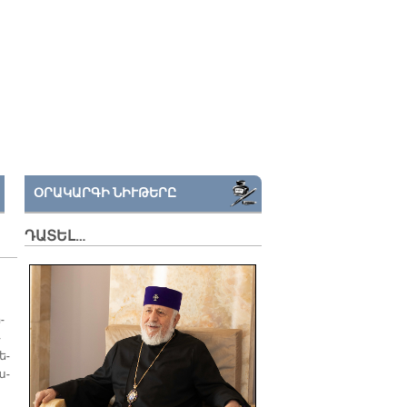
ՕՐԱԿԱՐԳԻ ՆԻՒԹԵՐԸ
ԴԱՏԵԼ…
­
­
ե­
ա­