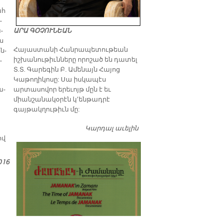
ահ
­
ԱՐԱ ԳՕՉՈՒՆԵԱՆ
­
էս
​Հայաստանի Հանրապետութեան
ն­
իշխանութիւնները որոշած են դատել
­
Տ.Տ. Գարեգին Բ. Ամենայն Հայոց
Կաթողիկոսը: Սա իսկապէս
արտասովոր երեւոյթ մըն է եւ
ա­
միանշանակօրէն կ՚ենթադրէ
գայթակղութիւն մը:
Կարդալ աւելին
Դատել…
ով
016