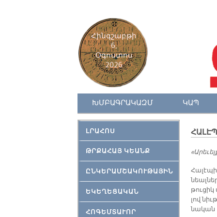
Հինգշաբթի
6,
Օգոստոս
2026
ԽՄԲԱԳՐԱԿԱԶՄ
ԿԱՊ
ԼՐԱՀՈՍ
ՀԱԼԷՊ
ԹՐՔԱՀԱՅ ԿԵԱՆՔ
«Ա­րե­ւե
Հա­լէ­պ
ԸՆԿԵՐԱՄՇԱԿՈՒԹԱՅԻՆ
նեալ­նե­
թու­ցիկ
ԵԿԵՂԵՑԱԿԱՆ
լով նիւ­
նա­կան ե
ՀՈԳԵՄՏԱՒՈՐ