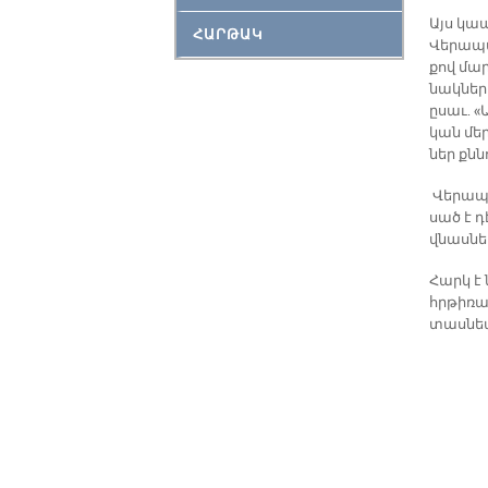
Այս կա­
ՀԱՐԹԱԿ
Վե­րա­պա
քով մարդ
նակ­նե­ր
ը­սաւ. «
կան մեր 
ներ քնն
Վե­րա­պա
սած է դ
վնաս­նե
Հարկ է 
հրթիռ­ար
տաս­նեա