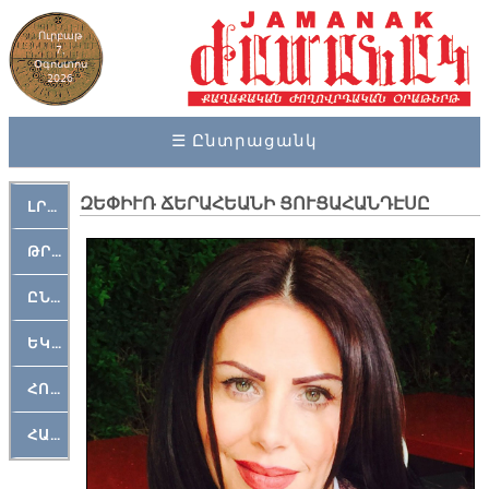
Ուրբաթ
7,
Օգոստոս
2026
☰ Ընտրացանկ
ԶԵՓԻՒՌ ՃԵՐԱՀԵԱՆԻ ՑՈՒՑԱՀԱՆԴԷՍԸ
ԼՐԱՀՈՍ
ԹՐՔԱՀԱՅ ԿԵԱՆՔ
ԸՆԿԵՐԱՄՇԱԿՈՒԹԱՅԻՆ
ԵԿԵՂԵՑԱԿԱՆ
ՀՈԳԵՄՏԱՒՈՐ
ՀԱՐԹԱԿ