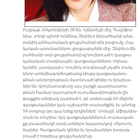
Ուր­բաթ, Հոկ­տեմ­բե­րի 28-ին, Կլեն­տէյ­լի մէջ, Գա­լի­ֆոր­
նիա, տե­ղի պի­տի ու­նե­նայ Զե­փիւռ Ճե­րա­հեա­նի անդ­
րա­նիկ ան­հա­տա­կան ցու­ցա­հան­դէ­սին բա­ցու­մը, Հայ­
կա­կան ա­րուեստ­նե­րու ցու­ցաս­րա­հին մէջ։ Զե­փիւռ Ճե­
րա­հեա­նի սոյն ցու­ցա­հան­դէ­սը նուի­րուած է գաղ­թա­
կա­նա­կան տագ­նա­պին, գաղթականներու ոդիսա­
կանին, յատ­կա­պէս՝ Սու­րիոյ տագ­նա­պի լոյ­սին տակ։
Ա­նոր ստեղ­ծա­գոր­ծու­թեանց նիւ­թը գաղ­թա­կա­նու­
թեան ա­նո­րո­շու­թեան մատ­նուած կի­ներ ու ե­րա­խա­
ներ են։ Ա­րուես­տա­գէ­տը այս շար­քի պատ­րաս­տու­
թեան հա­մար կա­տա­րած ու­սում­նա­սի­րու­թեան ըն­
թաց­քին տե­ղեակ դար­ձած է, թէ առ­նուազն 65 մի­լիոն
գաղ­թա­կան­ներ կան աշ­խար­հի տա­րած­քին, եւ ա­նոնց
54 տո­կո­սը կու գայ ե­րեք եր­կիր­նե­րէ՝ Սո­մա­լի, Աֆ­ղա­նիս­
տան եւ Սու­րիա։ Այդ գաղ­թա­կան­նե­րուն տա­ռա­պան­
քը լու­սար­ձա­կի տակ առ­նե­լու նպա­տա­կով՝ «Չլսուող
ձայ­ներ. Գաղ­թա­կան կի­ներ եւ ե­րա­խա­ներ» խո­րագ­
րուած է ե­ռօ­րեայ ցու­ցա­հան­դէ­սը։