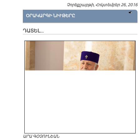
Չորեքշաբթի, Հոկտեմբեր 26, 2016
ՕՐԱԿԱՐԳԻ ՆԻՒԹԵՐԸ
ԴԱՏԵԼ…
ԱՐԱ ԳՕՉՈՒՆԵԱՆ