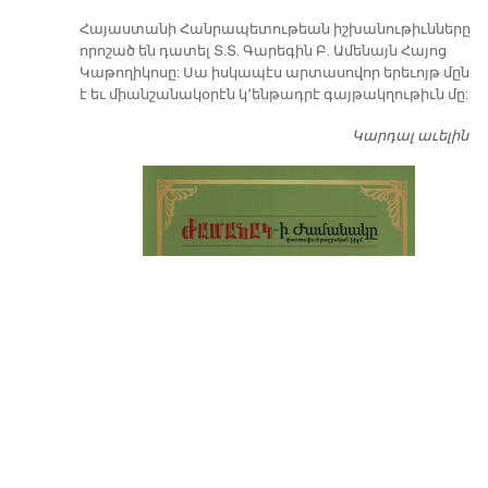
​Հայաստանի Հանրապետութեան իշխանութիւնները
որոշած են դատել Տ.Տ. Գարեգին Բ. Ամենայն Հայոց
Կաթողիկոսը: Սա իսկապէս արտասովոր երեւոյթ մըն
է եւ միանշանակօրէն կ՚ենթադրէ գայթակղութիւն մը:
Կարդալ աւելին
Դ