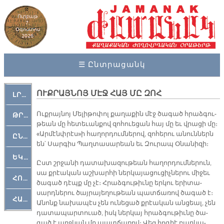
Ուրբաթ
7,
Օգոստոս
2026
☰ Ընտրացանկ
ՈՒՔՐԱՅՆՈՅ ՄԷՋ ՀԱՅ ՄԸ ԶՈՀ
ԼՐԱՀՈՍ
Ուք­րայ­նոյ Մե­լի­թո­փոլ քա­ղա­քին մէջ ծա­գած հրաձ­գու­
ԹՐՔԱՀԱՅ ԿԵԱՆՔ
թեան մը հե­տե­ւան­քով զո­հուե­ցան հայ մը եւ վրա­ցի մը։
«Ար­մէնփ­րէս»ի հա­ղոր­դում­նե­րով, զո­հե­րու ա­նուն­ներն
ԸՆԿԵՐԱՄՇԱԿՈՒԹԱՅԻՆ
են՝ Սար­գիս Պաղ­տա­սա­րեան եւ Զու­րապ Օ­նա­նի­զի։
ԵԿԵՂԵՑԱԿԱՆ
Ըստ շրջա­նի դա­տա­խա­զու­թեան հա­ղոր­դում­նե­րուն,
սա քրէա­կան աշ­խար­հի ներ­կա­յա­ցու­ցիչ­նե­րու մի­ջեւ
ՀՈԳԵՄՏԱՒՈՐ
ծա­գած դէպք մը չէ։ Հրաձ­գու­թիւ­նը եր­կու ե­րի­տա­
սարդ­նե­րու ծայ­րա­յե­ղու­թեան պատ­ճա­ռով ծա­գած է։
ՀԱՐԹԱԿ
Ա­նոնք նա­խա­պէս չեն ու­նե­ցած քրէա­կան ան­ցեալ, չեն
դա­տա­պար­տուած, իսկ ներ­կայ հրաձ­գու­թիւ­նը ծա­
գած է աղջ­կան մը պատ­ճա­ռով։ Վեց հո­գիէ բաղ­կա­