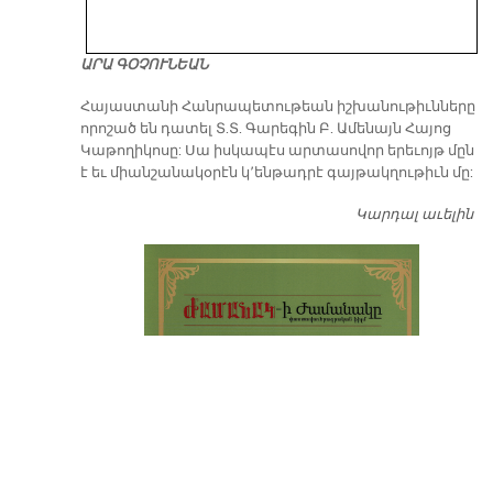
ԱՐԱ ԳՕՉՈՒՆԵԱՆ
​Հայաստանի Հանրապետութեան իշխանութիւնները
որոշած են դատել Տ.Տ. Գարեգին Բ. Ամենայն Հայոց
Կաթողիկոսը: Սա իսկապէս արտասովոր երեւոյթ մըն
է եւ միանշանակօրէն կ՚ենթադրէ գայթակղութիւն մը:
Կարդալ աւելին
Դ