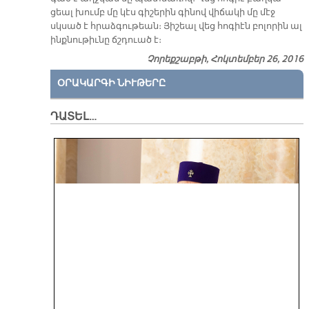
ցեալ խումբ մը կէս գի­շե­րին գի­նով վի­ճա­կի մը մէջ
սկսած է հրաձ­գու­թեան։ Յի­շեալ վեց հո­գիէն բո­լո­րին ալ
ինք­նու­թիւ­նը ճշդուած է։
Չորեքշաբթի, Հոկտեմբեր 26, 2016
ՕՐԱԿԱՐԳԻ ՆԻՒԹԵՐԸ
ԴԱՏԵԼ…