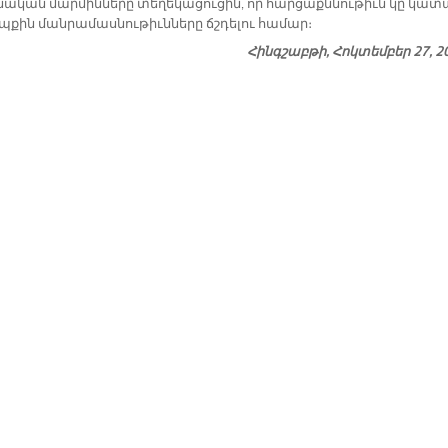
ա­կան մար­մին­նե­րը տե­ղե­կա­ցու­ցին, որ հար­ցաքն­նու­թիւն կը կա­տ
պ­քին ման­րա­մաս­նու­թիւն­նե­րը ճշդե­լու հա­մար։
Հինգշաբթի, Հոկտեմբեր 27, 2