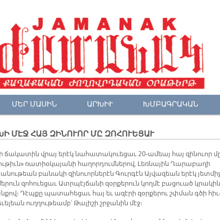
ՄԵՐ ՄԱՍԻՆ
ԱՐԽԻՒ
ԽՄԲԱԳՐԱԿԱՆ
Ի ՄԷՋ ՀԱՅ ԶԻՆՈՒՈՐ ՄԸ ԶՈՀՈՒԵՑԱՒ
ի ճա­կա­տին վրայ ե­րէկ նա­հա­տա­կուե­ցաւ 20-ա­մեայ հայ զի­նուոր մ
ւ­թիւն» ռա­տիօ­կա­յա­նի հա­ղոր­դում­նե­րով, Լեռ­նա­յին Ղա­րա­բա­ղի
նու­թեան բա­նա­կի զի­նուոր­նե­րէն Գուր­գէն Այ­վա­զեան ե­րէկ յետ­մի­
ե­րուն զո­հուե­ցաւ Ատրպէյ­ճա­նի զօր­քե­րուն կող­մէ բա­ցուած կրա­կի
ն­քով։ Դէպ­քը պա­տա­հե­ցաւ հայ եւ ա­զէ­րի զօր­քե­րու շփման գծի հիւ
­ւե­լեան ուղ­ղու­թեամբ՝ Թա­լի­շի շրջա­նին մէջ։