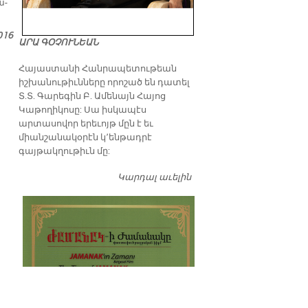
ա­
016
ԱՐԱ ԳՕՉՈՒՆԵԱՆ
​Հայաստանի Հանրապետութեան
իշխանութիւնները որոշած են դատել
Տ.Տ. Գարեգին Բ. Ամենայն Հայոց
Կաթողիկոսը: Սա իսկապէս
արտասովոր երեւոյթ մըն է եւ
միանշանակօրէն կ՚ենթադրէ
գայթակղութիւն մը:
Կարդալ աւելին
Դատել…