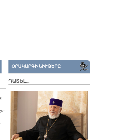
ՕՐԱԿԱՐԳԻ ՆԻՒԹԵՐԸ
ԴԱՏԵԼ…
ը։
ջօ­
ն
­