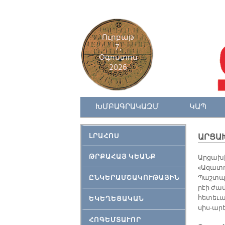
Ուրբաթ
7,
Օգոստոս
2026
ԽՄԲԱԳՐԱԿԱԶՄ
ԿԱՊ
ԼՐԱՀՈՍ
ԱՐՑԱԽ
ԹՐՔԱՀԱՅ ԿԵԱՆՔ
Ար­ցա­խ
«Ա­զա­տո
ԸՆԿԵՐԱՄՇԱԿՈՒԹԱՅԻՆ
Պաշտ­պա­
րէի ժա­մ
հե­տե­ւա
ԵԿԵՂԵՑԱԿԱՆ
սիս-ա­րե
ՀՈԳԵՄՏԱՒՈՐ