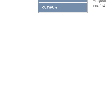
Պաշ­տօ­ն
րուի՝ դէ
ՀԱՐԹԱԿ