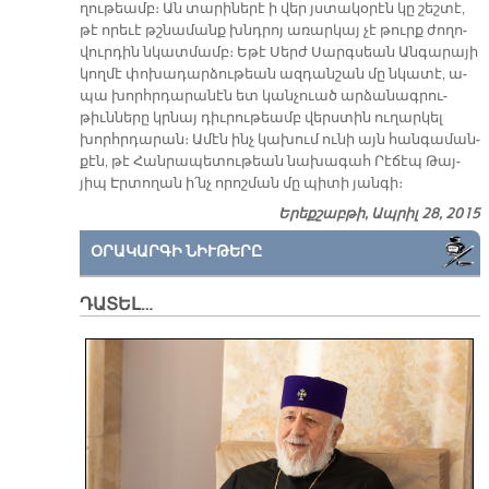
ղու­թեամբ։ Ան տա­րի­նե­րէ ի վեր յստա­կօ­րէն կը շեշ­տէ,
թէ ո­րե­ւէ թշնա­մանք խնդրոյ ա­ռար­կայ չէ թուրք ժո­ղո­
վուր­դին նկատ­մամբ։ Ե­թէ Սերժ Սարգ­սեան Ան­գա­րա­յի
կող­մէ փո­խա­դար­ձու­թեան ազ­դան­շան մը նկա­տէ, ա­
պա խորհր­դա­րա­նէն ետ կան­չուած ար­ձա­նագ­րու­
թիւն­նե­րը կրնայ դիւ­րու­թեամբ վերս­տին ու­ղար­կել
խորհր­դա­րան։ Ա­մէն ինչ կա­խում ու­նի այն հան­գա­ման­
քէն, թէ Հան­րա­պե­տու­թեան նա­խա­գահ Րէ­ճէպ Թայ­
յիպ Էր­տո­ղան ի՛նչ ո­րոշ­ման մը պի­տի յան­գի։
Երեքշաբթի, Ապրիլ 28, 2015
ՕՐԱԿԱՐԳԻ ՆԻՒԹԵՐԸ
ԴԱՏԵԼ…