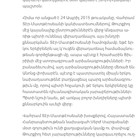
կա­րե­ւոր կա­ռոյց­նե­րու մօտ վա­րած է խորհր­դա­կա­նի
պաշ­տօն։
Հի­մա որ ան­ցած է 24 Ապ­րիլ 2015 թուա­կա­նը, Վահ­րամ
Տէր-Մատ­թէո­սեա­նի կան­խա­տե­սում­նե­րով, Թուր­քիոյ
մէջ կա­յա­նա­լիք ընտ­րու­թիւն­նե­րէն վերջ Ան­գա­րա ա­
ռիթ պի­տի ու­նե­նայ վե­րա­դառ­նա­լու այս խնդրի
քննարկ­ման։ Տէր-Մատ­թէո­սեա­նի հա­մոզ­մամբ, ե­թէ եր­
կու եր­կիր­ներն ալ կ՚ու­զեն վե­րա­դառ­նալ հա­մա­ձայ­նու­
թեան գոր­ծըն­թա­ցի մը, ա­պա պէտք է հրա­ժա­րին Ցիւ­
րի­խի մէջ ստո­րագ­րուած ար­ձա­նագ­րու­թիւն­նե­րէ։ Իր
բա­նա­ձե­ւու­մով, այդ ար­ձա­նագ­րու­թիւն­նե­րը մե­ռած են։
Ա­նոնց փո­խա­րէն, պէտք է պատ­րաս­տել միայն եր­կու
նա­խա­դա­սու­թե­նէ բաղ­կա­ցեալ պարզ ար­ձա­նագ­րու­
թիւն մը, ո­րով պի­տի հռչա­կուի, թէ եր­կու եր­կիր­նե­րը կը
հաս­տա­տեն դի­ւա­նա­գի­տա­կան յա­րա­բե­րու­թիւն­ներ։
Պի­տի նշուի նաեւ, թէ առ­կայ բո­լոր խնդիր­նե­րը պի­տի
քննար­կուին ա­ւե­լի վերջ։
Վահ­րամ Տէր-Մատ­թէո­սեա­նի խօս­քե­րով, Հա­յաս­տա­նի
Հան­րա­պե­տու­թեան նա­խա­գահ Սերժ Սարգ­սեա­նի
մօտ գո­յու­թիւն ու­նի քա­ղա­քա­կան կամք ու փա­փաք՝
Թուր­քիոյ հետ յա­րա­բե­րու­թիւն­նե­րը կար­գա­ւո­րե­լու ուղ­