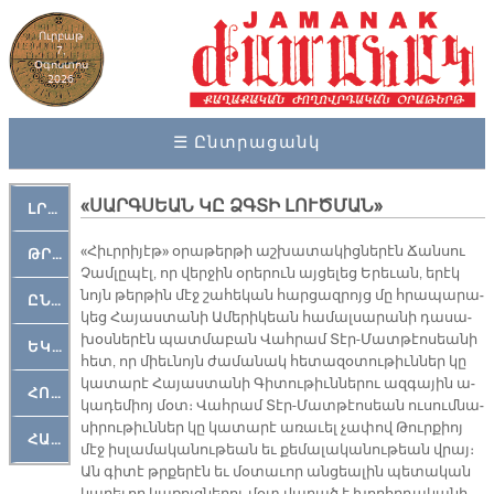
Ուրբաթ
7,
Օգոստոս
2026
☰ Ընտրացանկ
«ՍԱՐԳՍԵԱՆ ԿԸ ՁԳՏԻ ԼՈՒԾՄԱՆ»
ԼՐԱՀՈՍ
«Հիւր­րի­յէթ» օ­րա­թեր­թի աշ­խա­տա­կից­նե­րէն Ճան­սու
ԹՐՔԱՀԱՅ ԿԵԱՆՔ
Չամ­լը­պէլ, որ վեր­ջին օ­րե­րուն այ­ցե­լեց Ե­րե­ւան, ե­րէկ
նոյն թեր­թին մէջ շա­հե­կան հար­ցազ­րոյց մը հրա­պա­րա­
ԸՆԿԵՐԱՄՇԱԿՈՒԹԱՅԻՆ
կեց Հա­յաս­տա­նի Ա­մե­րի­կեան հա­մալ­սա­րա­նի դա­սա­
խօս­նե­րէն պատ­մա­բան Վահ­րամ Տէր-Մատ­թէո­սեա­նի
ԵԿԵՂԵՑԱԿԱՆ
հետ, որ միեւ­նոյն ժա­մա­նակ հե­տա­զօ­տու­թիւն­ներ կը
կա­տա­րէ Հա­յաս­տա­նի Գի­տու­թիւն­նե­րու ազ­գա­յին ա­
ՀՈԳԵՄՏԱՒՈՐ
կա­դե­միոյ մօտ։ Վահ­րամ Տէր-Մատ­թէո­սեան ու­սում­նա­
սի­րու­թիւն­ներ կը կա­տա­րէ ա­ռա­ւել չա­փով Թուր­քիոյ
ՀԱՐԹԱԿ
մէջ իս­լա­մա­կա­նու­թեան եւ քե­մա­լա­կա­նու­թեան վրայ։
Ան գի­տէ թրքե­րէն եւ մօ­տա­ւոր ան­ցեա­լին պե­տա­կան