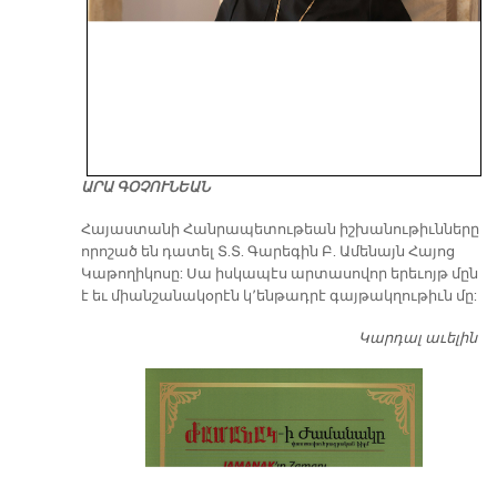
ԱՐԱ ԳՕՉՈՒՆԵԱՆ
​Հայաստանի Հանրապետութեան իշխանութիւնները
որոշած են դատել Տ.Տ. Գարեգին Բ. Ամենայն Հայոց
Կաթողիկոսը: Սա իսկապէս արտասովոր երեւոյթ մըն
է եւ միանշանակօրէն կ՚ենթադրէ գայթակղութիւն մը:
Կարդալ աւելին
Դ