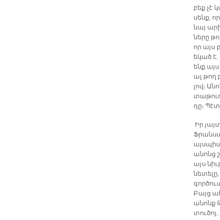
բեք չէ 
սենք, որ
նայ ար­խ
նե­րը թ
որ այս բ
ե­կած է,
ենք այս 
ալ թող 
լով։ Ա­ն
տա­թուղ­
դը։ Պէտք
Իր յայ­
Ֆրան­սա­
այս­պի­ս
ա­նոնց շ
այս նիւ­
նե­տե­լը
գոր­ծու
Բայց ա­
ա­նոնք 
տու­ծոյ