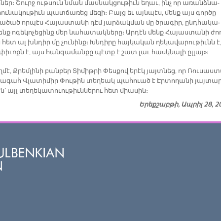
ներ։ Շուրջ ութ­սուն նման մաս­նակ­ցու­թիւն ե­ղաւ, ինչ որ ա­ռանձ­նա­
ու­նա­կու­թիւն պատ­ճա­ռեց մե­զի։ Բայց եւ այն­պէս, մենք այս գոր­ծը
ա­ծած որ­պէս Հա­յաս­տա­նի դէմ յար­ձակ­ման մը ծրա­գիր, ընդ­հա­կա­
նք ո­գե­կո­չե­ցինք մեր նա­հա­տակ­նե­րը։ Ար­դէն մենք Հա­յաս­տա­նի ժո­
 հետ ալ խնդիր մը չու­նինք։ Խնդի­րը հայ­կա­կան ղե­կա­վա­րու­թիւնն է
սփիւռքն է, այս հան­գա­ման­քը պէտք է շատ լաւ հասկ­նա­լի ըլ­լայ»։
­մէ, Քրեմ­լի­նի բան­բեր Տի­միթ­րի Փես­քով ե­րէկ յայտ­նեց, որ Ռու­սաս­
ա­գահ Վլա­տի­միր Փու­թին տե­ղեակ պա­հո­ւած է Էր­տո­ղա­նի յայ­տա­
էն՝ այլ տե­ղե­կա­տո­ւու­թիւն­նե­րու հետ միա­սին։
Երեքշաբթի, Ապրիլ 28, 2