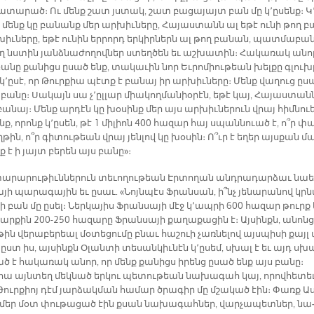
կա­տա­րած։ Ու մենք շատ յստակ, շատ բա­ցա­յայտ բան մը կ՚ը­սենք։ Կ՚
 մենք կը բա­նանք մեր ար­խիւ­նե­րը, Հա­յաս­տանն ալ ե­թէ ու­նի թող բ
իւ­նե­րը, ե­թէ ու­նին եր­րորդ եր­կիր­ներն ալ թող բա­նան, պատ­մա­բան
ող նստին յանձ­նա­ժո­ղով­ներ ստեղ­ծեն եւ աշ­խա­տին։ Հա­կա­ռակ ա­նո
ա­նը քա­նիցս ը­սած ենք, տա­կա­ւին նոր Եւ­րո­միու­թեան խել­քը գլու­խ
 կ՚ը­սէ, որ Թուր­քիա պէտք է բա­նայ իր ար­խիւ­նե­րը։ Մենք վա­ղուց ը­ս
բա­նը։ Սա­կայն սա չ՚ըլ­լար միա­կող­մա­նիօ­րէն, ե­թէ կայ, Հա­յաս­տան
բա­նայ։ Մենք ար­դէն կը խօ­սինք մեր այս ար­խիւ­նե­րուն վրայ հիմ­նուե
ոնք, ո­րոնք կ՚ը­սեն, թէ 1 մի­լիոն 400 հա­զար հայ սպաննուած է, ո՞ր փ
թին, ո՞ր գի­տու­թեան վրայ յե­նլով կը խօ­սին։ Ո՞ւր է ե­ղեր այս­քան մ
 է ի յայտ բե­րեն այս բա­նը»։
տա­րա­րու­թիւն­նե­րուն տե­ւո­ղու­թեան Էր­տո­ղան անդ­րա­դար­ձաւ նաե
յի պա­րա­գա­յին եւ ը­սաւ. «Նոյն­պէս Ֆրան­սան, ի՞նչ յե­նա­րա­նով կր
ի բան մը ը­սել։ Ներ­կա­յիս Ֆրան­սա­յի մէջ կ՚ապ­րի 600 հա­զար թուրք 
ար­քին 200-250 հա­զա­րը Ֆրան­սա­յի քա­ղա­քա­ցին է։ Այ­սինքն, ա­նոնց
թին վե­րա­բե­րեալ մօ­տե­ցու­մը բնաւ հա­շուի չառ­նե­լով այս­պի­սի քայլ 
, ըստ իս, այ­սինքն Օ­լան­տի տե­սան­կիւ­նէն կ՚ը­սեմ, սխալ է եւ այդ սխա
ած է հա­կա­ռակ ա­նոր, որ մենք քա­նիցս ի­րենց ը­սած ենք այս բա­նը։
հա այն­տեղ մեկ­նած եր­կու պե­տու­թեան նա­խա­գահ կայ, ո­րով­հե­տե
Թուր­քիոյ դէմ յար­ձակ­ման հա­մար ծրա­գիր մը մշա­կած էին։ Փառք Աս
, մեր մօտ փու­թա­ցած էին քսան նա­խա­գահ­ներ, վար­չա­պետ­ներ, նա