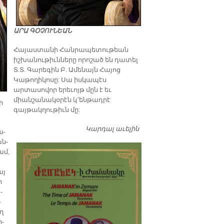
ԱՐԱ ԳՕՉՈՒՆԵԱՆ
​Հայաստանի Հանրապետութեան
իշխանութիւնները որոշած են դատել
Տ.Տ. Գարեգին Բ. Ամենայն Հայոց
Կաթողիկոսը: Սա իսկապէս
արտասովոր երեւոյթ մըն է եւ
միանշանակօրէն կ՚ենթադրէ
ի
գայթակղութիւն մը:
Կարդալ աւելին
Դատել…
ա­
ան­
ամ,
այ
ր
­
­
ող
ր­