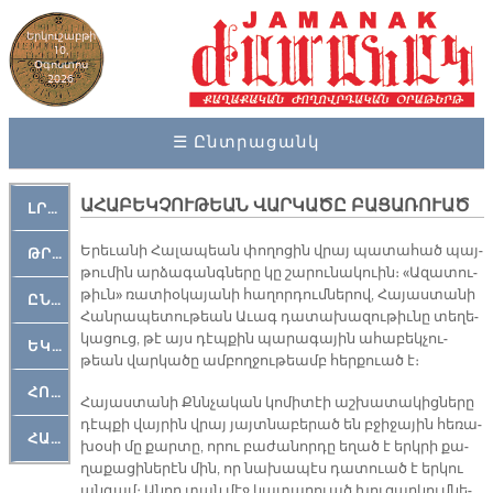
Երկուշաբթի
10,
Օգոստոս
2026
☰ Ընտրացանկ
ԱՀԱԲԵԿՉՈՒԹԵԱՆ ՎԱՐԿԱԾԸ ԲԱՑԱՌՈՒԱԾ
ԼՐԱՀՈՍ
Ե­րե­ւա­նի Հա­լա­պեան փո­ղո­ցին վրայ պա­տա­հած պայ­
ԹՐՔԱՀԱՅ ԿԵԱՆՔ
թու­մին ար­ձա­գանգ­նե­րը կը շա­րու­նա­կուին։ «Ա­զա­տու­
թիւն» ռա­տիօ­կա­յա­նի հա­ղոր­դում­նե­րով, Հա­յաս­տա­նի
ԸՆԿԵՐԱՄՇԱԿՈՒԹԱՅԻՆ
Հան­րա­պե­տու­թեան Ա­ւագ դա­տա­խա­զու­թիւ­նը տե­ղե­
կա­ցուց, թէ այս դէպ­քին պա­րա­գա­յին ա­հա­բեկ­չու­
ԵԿԵՂԵՑԱԿԱՆ
թեան վար­կա­ծը ամ­բող­ջու­թեամբ հեր­քուած է։
ՀՈԳԵՄՏԱՒՈՐ
Հա­յաս­տա­նի Քննչա­կան կո­մի­տէի աշ­խա­տա­կից­նե­րը
դէպ­քի վայ­րին վրայ յայտ­նա­բե­րած են բջի­ջա­յին հե­ռա­
ՀԱՐԹԱԿ
խօ­սի մը քար­տը, ո­րու բա­ժա­նոր­դը ե­ղած է երկ­րի քա­
ղա­քա­ցի­նե­րէն մին, որ նա­խա­պէս դա­տուած է եր­կու
ան­գամ։ Ա­նոր տան մէջ կա­տա­րուած խու­զար­կում­նե­