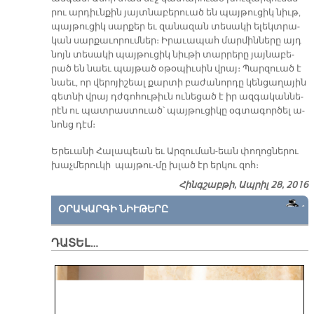
րու ար­դիւն­քին յայտ­նա­բե­րուած են պայ­թու­ցիկ նիւթ,
պայ­թու­ցիկ սար­քեր եւ զա­նա­զան տե­սա­կի ե­լեկտ­րա­
կան սար­քա­ւո­րում­ներ։ Ի­րա­ւա­պահ մար­մին­նե­րը այդ
նոյն տե­սա­կի պայ­թու­ցիկ նիւ­թի տար­րե­րը յայ­նա­բե­
րած են նաեւ պայ­թած օ­թօ­պիւ­սին վրայ։ Պար­զուած է
նաեւ, որ վե­րո­յի­շեալ քար­տի բա­ժա­նոր­դը կեն­ցա­ղա­յին
գետ­նի վրայ դժգո­հու­թիւն ու­նե­ցած է իր ազ­գա­կան­նե­
րէն ու պատ­րաս­տուած՝ պայ­թու­ցի­կը օգ­տա­գոր­ծել ա­
նոնց դէմ։
Երեւանի Հալապեան եւ Արզուման-եան փողոցներու
խաչմերուկի պայթու-մը խլած էր երկու զոհ։
Հինգշաբթի, Ապրիլ 28, 2016
ՕՐԱԿԱՐԳԻ ՆԻՒԹԵՐԸ
ԴԱՏԵԼ…