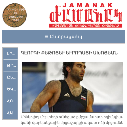
Երկուշաբթի
10,
Օգոստոս
2026
☰ Ընտրացանկ
ԳԷՈՐ­ԳԻ ՔԵ­ԹՈ­ՅԵՒ ԵՒ­ՐՈ­ՊԱ­ՅԻ Ա­ԽՈ­ՅԵԱՆ
ԼՐԱՀՈՍ
ԹՐՔԱՀԱՅ ԿԵԱՆՔ
ԸՆԿԵՐԱՄՇԱԿՈՒԹԱՅԻՆ
ԵԿԵՂԵՑԱԿԱՆ
ՀՈԳԵՄՏԱՒՈՐ
ՀԱՐԹԱԿ
Մոն­կո­լիոյ մէջ տե­ղի ու­նե­ցած ըմբ­շա­մար­տի ո­ղիմ­պիա­
կա­նի վար­կան­շա­յին մրցա­շար­քի ա­զատ ո­ճի մրցում­նե­