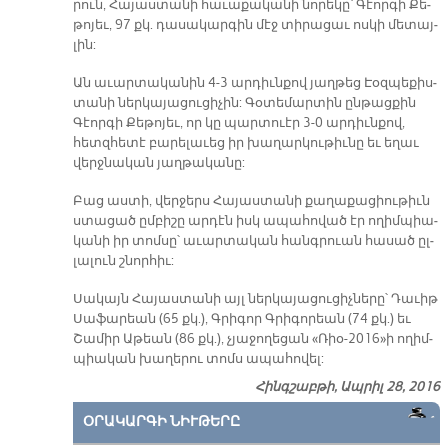
րուն, Հա­յաս­տա­նի հա­ւա­քա­կա­նի նո­րե­կը՝ Գէոր­գի Քե­
թո­յեւ, 97 քկ. դա­սա­կար­գին մէջ տի­րա­ցաւ ոս­կի մե­տայ­
լին:
Ան ա­ւար­տա­կա­նին 4-3 ար­դիւն­քով յաղ­թեց Էօզ­պե­քիս­
տա­նի ներ­կա­յա­ցու­ցի­չին: Գօ­տե­մար­տին ըն­թաց­քին
Գէոր­գի Քե­թո­յեւ, որ կը պար­տուէր 3-0 ար­դիւն­քով,
հետզ­հե­տէ բա­րե­լա­ւեց իր խա­ղար­կու­թիւ­նը եւ ե­ղաւ
վերջ­նա­կան յաղ­թա­կա­նը:
Բաց աս­տի, վեր­ջերս Հա­յաս­տա­նի քա­ղա­քա­ցիու­թիւն
ստա­ցած ըմ­բի­շը ար­դէն իսկ ա­պա­հո­ված էր ո­ղիմ­պիա­
կա­նի իր տոմ­սը՝ ա­ւար­տա­կան հանգ­րուան հա­սած ըլ­
լա­լուն շնոր­հիւ:
Սա­կայն Հա­յաս­տա­նի այլ ներ­կա­յա­ցու­ցիչ­նե­րը՝ Դա­ւիթ
Սա­ֆա­րեան (65 քկ.), Գրի­գոր Գրի­գո­րեան (74 քկ.) եւ
Շա­միր Ա­թեան (86 քկ.), չյա­ջո­ղե­ցան «Ռիօ-2016»ի ո­ղիմ­
պիա­կան խա­ղե­րու տոմս ա­պա­հո­վել:
Հինգշաբթի, Ապրիլ 28, 2016
ՕՐԱԿԱՐԳԻ ՆԻՒԹԵՐԸ