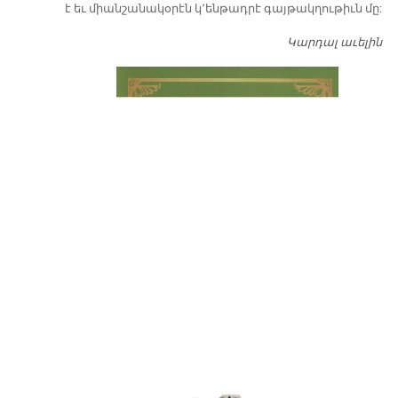
է եւ միանշանակօրէն կ՚ենթադրէ գայթակղութիւն մը:
Կարդալ աւելին
Դ