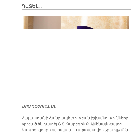
ԴԱՏԵԼ…
ԱՐԱ ԳՕՉՈՒՆԵԱՆ
​Հայաստանի Հանրապետութեան իշխանութիւնները
որոշած են դատել Տ.Տ. Գարեգին Բ. Ամենայն Հայոց
Կաթողիկոսը: Սա իսկապէս արտասովոր երեւոյթ մըն