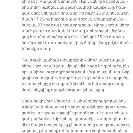
քիոյ մէջ։ Քա­ղա­քի կեդ­րո­նին՝ Ու­լու մզկի­թի մեր­ձա­կայ­
քին տե­ղի ու­նե­ցաւ այս սար­սա­փե­լի պայ­թու­մը։ Ի­գա­
կան սե­ռէ կեն­դա­նի ռումբ մը, որ շուրջ 25 տա­րե­կան էր,
ժա­մը 17.26-ին ինք­զինք պայ­թե­ցուց։ Ա­հա­բե­կի­չը մա­
հա­ցաւ, 23 հո­գի ալ վի­րա­ւո­րուե­ցաւ։ Վի­րա­ւո­րեալ­նե­րը
ան­մի­ջա­պէս դար­ման­ման տակ առ­նուե­ցան մեր­ձա­
կայ հի­ւան­դա­նոց­նե­րուն մէջ։ Ա­նոնց­մէ 15-ին դար­մա­
նու­մը ար­դէն ա­ւար­տե­ցաւ, իսկ 8-ը՝ կը մնայ բժշկա­կան
խնամ­քի տակ։
Պայ­թու­մի պա­հուն ա­հա­բե­կի­չի 4 մեթր ան­մի­ջա­կան
հե­ռա­ւո­րու­թեան վրայ միայն մէկ հո­գի կը գտնուէր, ինչ
որ կան­խեց լուրջ ող­բեր­գու­թեան մը յա­ռա­ջա­նա­լը։ Ներ­
կա­յիս ոս­տի­կա­նու­թիւ­նը հա­շուի կ՚առ­նէ ան վար­կա­ծը,
թէ ա­հա­բե­կի­չը ծրագ­րած կէ­տէն ա­ւե­լի ա­ռաջ սխալ­
մամբ ինք­զինք պայ­թե­ցու­ցած կրնայ ըլ­լալ։
Ան­գա­րա­յի մօտ Միա­ցեալ Նա­հանգ­նե­րու դես­պա­նու­
թիւ­նը նա­խըն­թաց օր իր քա­ղա­քա­ցի­նե­րը զգու­շա­ցու­
ցած էր, թէ զբօ­սաշր­ջա­յին գօ­տի­նե­րու մէջ ա­հա­բեկ­չա­
կան յար­ձա­կում մը կրնայ պա­տա­հիլ։ Վար­չա­պետ Ահ­
մէտ Տա­վու­տօղ­լու ե­րէկ քննա­դա­տեց այդ զգու­շա­ցու­մը
եւ ը­սաւ, թէ ա­նոնք դժբախ­տա­բար հո­գե­բա­նա­կան ա­