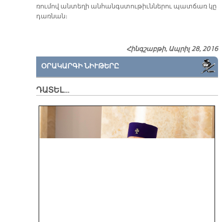
ռու­մով ան­տե­ղի ան­հանգս­տու­թիւն­նե­րու պատ­ճառ կը
դառ­նան։
Հինգշաբթի, Ապրիլ 28, 2016
ՕՐԱԿԱՐԳԻ ՆԻՒԹԵՐԸ
ԴԱՏԵԼ…