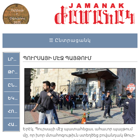
Ուրբաթ
7,
Օգոստոս
2026
☰ Ընտրացանկ
ՊՈՒՐՍԱՅԻ ՄԷՋ ՊԱՅԹՈՒՄ
ԼՐԱՀՈՍ
ԹՐՔԱՀԱՅ ԿԵԱՆՔ
ԸՆԿԵՐԱՄՇԱԿՈՒԹԱՅԻՆ
ԵԿԵՂԵՑԱԿԱՆ
ՀՈԳԵՄՏԱՒՈՐ
ՀԱՐԹԱԿ
Ե­րէկ, Պուր­սա­յի մէջ պա­տա­հե­ցաւ ա­հա­ւոր պայ­թում
մը, որ խոր մտա­հո­գու­թիւն ստեղ­ծեց բո­վան­դակ Թուր­