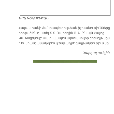
ԱՐԱ ԳՕՉՈՒՆԵԱՆ
​Հայաստանի Հանրապետութեան իշխանութիւնները
որոշած են դատել Տ.Տ. Գարեգին Բ. Ամենայն Հայոց
Կաթողիկոսը: Սա իսկապէս արտասովոր երեւոյթ մըն
է եւ միանշանակօրէն կ՚ենթադրէ գայթակղութիւն մը:
Կարդալ աւելին
Դ