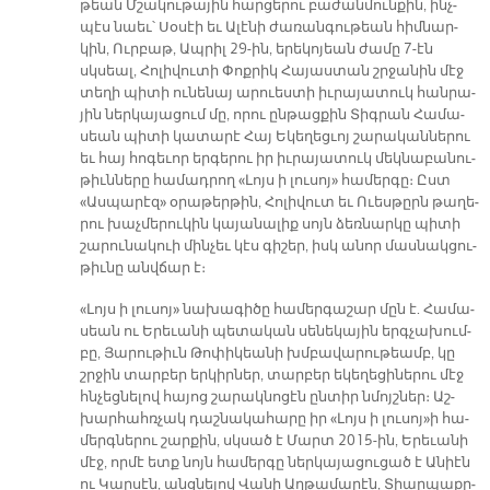
թեան Մշա­կու­թա­յին հար­ցե­րու բա­ժան­մուն­քին, ինչ­
պէս նաեւ՝ Սօ­սէի եւ Ա­լէ­նի ժա­ռան­գու­թեան հիմ­նար­
կին, Ուր­բաթ, Ապ­րիլ 29-ին, ե­րե­կո­յեան ժա­մը 7-էն
սկսեալ, Հո­լի­վու­տի Փոք­րիկ Հա­յաս­տան շրջա­նին մէջ
տե­ղի պի­տի ու­նե­նայ ա­րուես­տի իւ­րա­յա­տուկ հան­րա­
յին ներ­կա­յա­ցում մը, ո­րու ըն­թաց­քին Տիգ­րան Հա­մա­
սեան պի­տի կա­տա­րէ Հայ Ե­կե­ղեց­ւոյ շա­րա­կան­նե­րու
եւ հայ հո­գե­ւոր եր­գե­րու իր իւ­րա­յա­տուկ մեկ­նա­բա­նու­
թիւն­նե­րը հա­մադ­րող «Լոյս ի լու­սոյ» հա­մեր­գը։ Ըստ
«Աս­պա­րէզ» օ­րա­թեր­թին, Հո­լի­վուտ եւ Ո­ւես­թըրն թա­ղե­
րու խաչ­մե­րու­կին կա­յա­նա­լիք սոյն ձեռ­նար­կը պի­տի
շա­րու­նա­կուի մին­չեւ կէս գի­շեր, իսկ ա­նոր մաս­նակ­ցու­
թիւ­նը անվ­ճար է։
«Լոյս ի լու­սոյ» նա­խա­գի­ծը հա­մեր­գա­շար մըն է. Հա­մա­
սեան ու Ե­րե­ւա­նի պե­տա­կան սե­նե­կա­յին երգ­չա­խում­
բը, Յա­րու­թիւն Թոփի­կեա­նի խմբա­վա­րու­թեամբ, կը
շրջին տար­բեր եր­կիր­ներ, տար­բեր ե­կե­ղե­ցի­նե­րու մէջ
հնչեց­նե­լով հա­յոց շա­րակ­նո­ցէն ըն­տիր նմոյշ­ներ։ Աշ­
խար­հահռ­չակ դաշ­նա­կա­հա­րը իր «Լոյս ի լու­սոյ»ի հա­
մերգ­նե­րու շար­քին, սկսած է Մարտ 2015-ին, Ե­րե­ւա­նի
մէջ, որ­մէ ետք նոյն հա­մեր­գը ներ­կա­յա­ցուցած է Ա­նիէն
ու Կար­սէն, անց­նե­լով Վա­նի Աղ­թա­մա­րէն, Տի­ար­պա­քը­