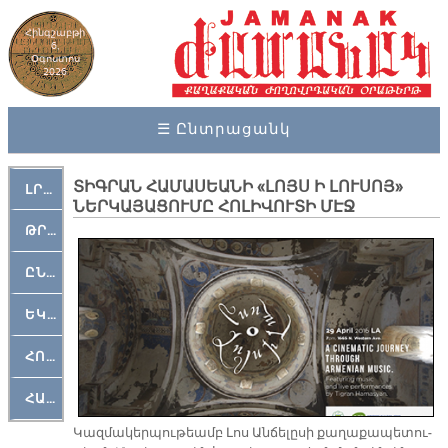
Հինգշաբթի
6,
Օգոստոս
2026
☰ Ընտրացանկ
ՏԻԳՐԱՆ ՀԱՄԱՍԵԱՆԻ «ԼՈՅՍ Ի ԼՈՒՍՈՅ»
ԼՐԱՀՈՍ
ՆԵՐԿԱՅԱՑՈՒՄԸ ՀՈԼԻՎՈՒՏԻ ՄԷՋ
ԹՐՔԱՀԱՅ ԿԵԱՆՔ
ԸՆԿԵՐԱՄՇԱԿՈՒԹԱՅԻՆ
ԵԿԵՂԵՑԱԿԱՆ
ՀՈԳԵՄՏԱՒՈՐ
ՀԱՐԹԱԿ
Կազ­մա­կեր­պու­թեամբ Լոս Ան­ճե­լը­սի քա­ղա­քա­պե­տու­