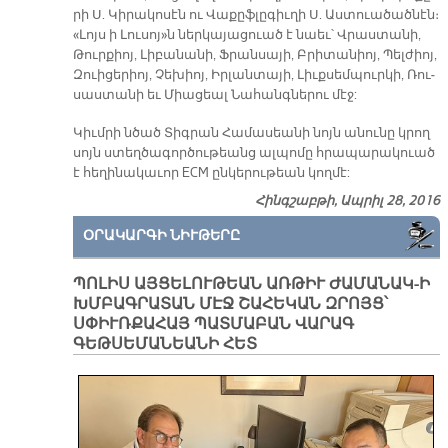
րի Ս. Կի­րա­կո­սէն ու Վա­քըֆ­լը­գիւ­ղի Ս. Աս­տուա­ծած­նէն։
«Լոյս ի Լուսոյ»ն ներկայացուած է նաեւ՝ Վրաս­տա­նի,
Թուր­քիոյ, Լի­բա­նա­նի, Ֆրան­սա­յի, Բրի­տա­նիոյ, Պել­ժիոյ,
Զուի­ցե­րիոյ, Չե­խիոյ, Իր­լան­տա­յի, Լիւք­սեմ­պուր­կի, Ռու­
սաս­տա­նի եւ Միա­ցեալ Նա­հանգ­նե­րու մէջ:
Կիւմրի նծած Տիգրան Համասեանի նոյն ա­նու­նը կրող
սոյն ստեղ­ծա­գոր­ծու­թեանց ալ­պո­մը հրա­պա­րա­կուած
է հե­ղի­նա­կա­ւոր ECM ըն­կե­րու­թեան կող­մէ:
Հինգշաբթի, Ապրիլ 28, 2016
ՕՐԱԿԱՐԳԻ ՆԻՒԹԵՐԸ
ՊՈԼԻՍ ԱՅՑԵԼՈՒԹԵԱՆ ԱՌԹԻՒ ԺԱՄԱՆԱԿ-Ի
ԽՄԲԱԳՐԱՏԱՆ ՄԷՋ ՇԱՀԵԿԱՆ ԶՐՈՅՑ՝
ՍՓԻՒՌՔԱՀԱՅ ՊԱՏՄԱԲԱՆ ՎԱՐԱԳ
ԳԵԹՍԵՄԱՆԵԱՆԻ ՀԵՏ