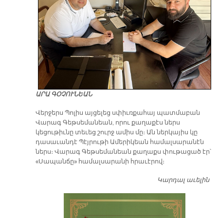
ԱՐԱ ԳՕՉՈՒՆԵԱՆ
Վերջերս Պոլիս այցելեց սփիւռքահայ պատմաբան
Վարագ Գեթսեմանեան, որու քաղաքէս ներս
կեցութիւնը տեւեց շուրջ ամիս մը։ Ան ներկայիս կը
դասաւանդէ Պէյրութի Ամերիկեան համալսարանէն
ներս։ Վարագ Գեթսեմանեան քաղաքս փութացած էր՝
«Սապանճը» համալսարանի հրաւէրով։
Կարդալ աւելին
Պո
այ
առ
ԺԱ