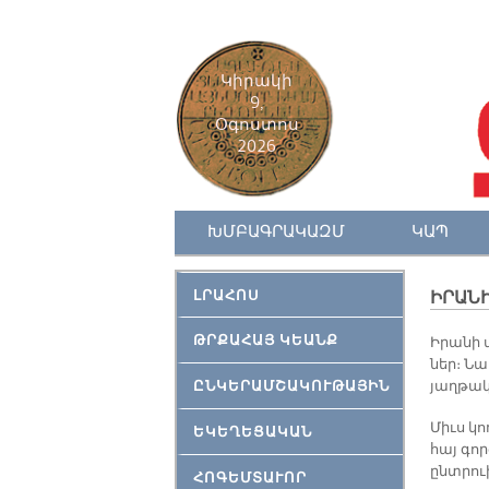
Կիրակի
9,
Օգոստոս
2026
ԽՄԲԱԳՐԱԿԱԶՄ
ԿԱՊ
ԼՐԱՀՈՍ
ԻՐԱՆ
ԹՐՔԱՀԱՅ ԿԵԱՆՔ
Ի­րա­նի 
ներ։ Նա
ԸՆԿԵՐԱՄՇԱԿՈՒԹԱՅԻՆ
յաղ­թա­
Միւս կող
ԵԿԵՂԵՑԱԿԱՆ
հայ գոր
ընտրուի
ՀՈԳԵՄՏԱՒՈՐ