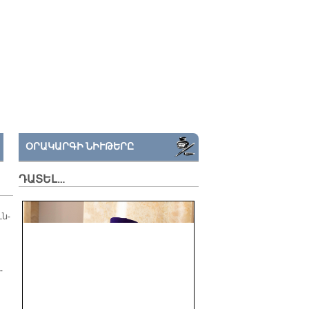
ՕՐԱԿԱՐԳԻ ՆԻՒԹԵՐԸ
ԴԱՏԵԼ…
ւն­
­