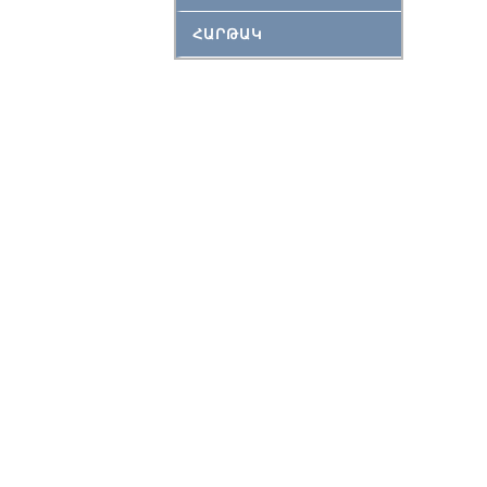
ՀԱՐԹԱԿ