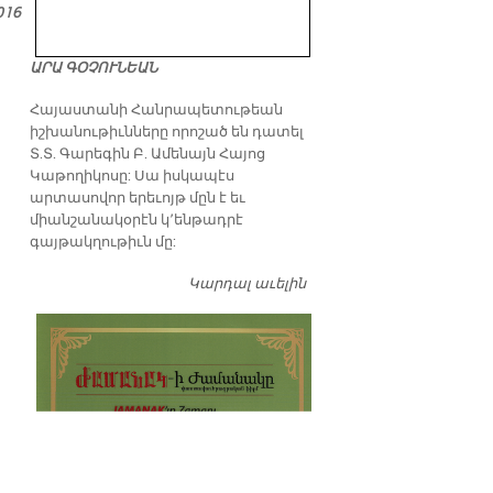
016
ԱՐԱ ԳՕՉՈՒՆԵԱՆ
​Հայաստանի Հանրապետութեան
իշխանութիւնները որոշած են դատել
Տ.Տ. Գարեգին Բ. Ամենայն Հայոց
Կաթողիկոսը: Սա իսկապէս
արտասովոր երեւոյթ մըն է եւ
միանշանակօրէն կ՚ենթադրէ
գայթակղութիւն մը:
Կարդալ աւելին
Դատել…