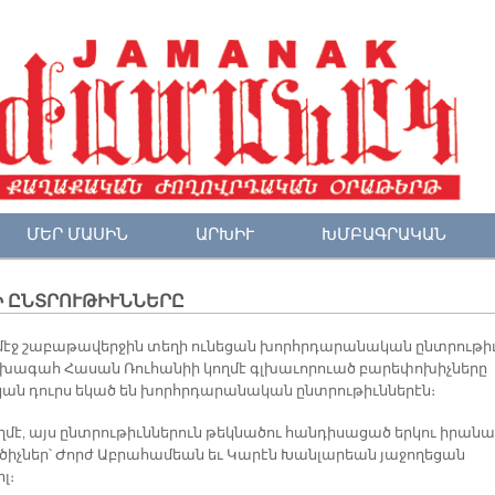
ՄԵՐ ՄԱՍԻՆ
ԱՐԽԻՒ
ԽՄԲԱԳՐԱԿԱՆ
Ի ԸՆՏՐՈՒԹԻՒՆՆԵՐԸ
մէջ շա­բա­թա­վեր­ջին տե­ղի ու­նե­ցան խորհր­դա­րա­նա­կան ընտ­րու­թի
­խա­գահ Հա­սան Ռու­հա­նիի կող­մէ գլխա­ւո­րուած բա­րե­փո­խիչ­նե­րը
կան դուրս ե­կած են խորհր­դա­րա­նա­կան ընտ­րու­թիւն­նե­րէն։
­մէ, այս ընտ­րու­թիւն­նե­րուն թեկ­նա­ծու հան­դի­սա­ցած եր­կու ի­րա­նա
­ծիչ­ներ՝ Ժորժ Աբ­րա­հա­մեան եւ Կա­րէն Խան­լա­րեան յա­ջո­ղե­ցան
լ։