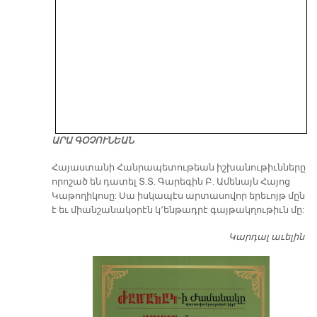
ԱՐԱ ԳՕՉՈՒՆԵԱՆ
​Հայաստանի Հանրապետութեան իշխանութիւնները
որոշած են դատել Տ.Տ. Գարեգին Բ. Ամենայն Հայոց
Կաթողիկոսը: Սա իսկապէս արտասովոր երեւոյթ մըն
է եւ միանշանակօրէն կ՚ենթադրէ գայթակղութիւն մը:
Կարդալ աւելին
Դ