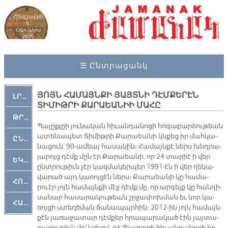
Հինգշաբթի
6,
Օգոստոս
2026
☰ Ընտրացանկ
ՅՈՅՆ ՀԱՄԱՅՆՔԻ ՅԱՅՏՆԻ ԴԷՄՔԵՐԷՆ
ԼՐԱՀՈՍ
ՏԻՄԻԹՐԻ ՔԱՐԱԵԱՆԻԻ ՄԱՀԸ
ԹՐՔԱՀԱՅ ԿԵԱՆՔ
Պա­լըք­լըի յու­նա­կան հի­ւան­դա­նո­ցի հո­գա­բար­ձու­թեան
ա­տե­նա­պետ Տի­միթ­րի Քա­րաեա­նի կնքեց իր մահ­կա­
ԸՆԿԵՐԱՄՇԱԿՈՒԹԱՅԻՆ
նա­ցուն՝ 90-ա­մեայ հա­սա­կին։ Հա­մայն­քէ ներս խնդրա­
յա­րոյց դէմք մըն էր Քա­րաեա­նի, որ 24 տա­րիէ ի վեր
ԵԿԵՂԵՑԱԿԱՆ
ընտ­րու­թիւն չէր կազ­մա­կեր­պեր 1991-էն ի վեր ղե­կա­
վա­րած այդ կա­ռոյ­ցէն ներս։ Քա­րաեա­նի կը հա­մա­
ՀՈԳԵՄՏԱՒՈՐ
րուէր յոյն հա­մայն­քի մէջ դէմք մը, որ ար­գելք կը հան­դի­
սա­նար հա­սա­րա­կու­թեան շրջա­փոխ­ման եւ նոր կա­
ՀԱՐԹԱԿ
ռոյ­ցի ստեղծ­ման ճա­նա­պար­հին։ 2012-ին յոյն հա­մայն­
քէն յա­ռա­ջա­տար դէմ­քեր հրա­պա­րա­կած էին յայ­տա­