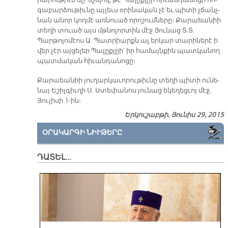
րա­րու­թիւն մը՝ նշե­լով, թէ Պա­լըք­լըի հի­ւան­դա­նո­ցի հո­
գա­բար­ձու­թիւ­նը այլեւս օ­րի­նա­կան չէ եւ պի­տի չճանչ­
նան անոր կող­մէ առ­նուած ո­րո­շումները։ Քարաեանիի
տեղի տուած այս մթնոլորտին մէջ Յունաց Տ.Տ.
Պարթոլոմէոս Ա. Պատրիարքն ալ երկար տարիներէ ի
վեր չէր այցելեր Պալըքլըի՝ իր համայնքին պատկանող
պատմական հիւանդանոցը։
Քա­րաեա­նիի յու­ղար­կա­ւո­րու­թիւ­նը տե­ղի պի­տի ու­նե­
նայ Ե­շիլ­գիւ­ղի Ս. Ստե­փա­նոս յու­նաց ե­կե­ղեց­ւոյ մէջ,
Յու­լի­սի 1-ին։
Երկուշաբթի, Յունիս 29, 2015
ՕՐԱԿԱՐԳԻ ՆԻՒԹԵՐԸ
ԴԱՏԵԼ…