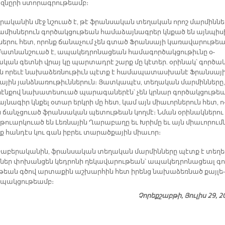
­նը­րի ստո­րագ­րու­թեամբ։
­րա­կա­նին մէջ նշուած է, թէ ֆրան­սա­կան տե­ղա­կան ո­րոշ մար­մին­ն
 ա­միս­նե­րուն գոր­ծակ­ցու­թեան հա­մա­ձայ­նագ­րեր կնքած են այն­պի­ս
­նե­րու հետ, ո­րոնք ճա­նա­չում չեն գտած Ֆրան­սա­յի կա­ռա­վա­րու­թե
Մատ­նան­շուած է, ա­պա­կեդ­րո­նա­ցեան հա­մա­գոր­ծակ­ցու­թիւ­նը օ­
ա­կան գետ­նի վրայ կը պար­տադ­րէ շարք մը կէ­տեր. օ­րի­նակ՝ գոր­ծակ
ն ո­րե­ւէ նա­խա­ձեռ­նու­թիւն պէտք է հա­մա­պա­տաս­խա­նէ Ֆրան­սա­յ
ա­յին յանձ­նա­ռու­թիւն­նե­րուն։ Յատ­կա­պէս, տե­ղա­կան մար­մին­նե­րը,
­րէն­քով նա­խա­տե­սուած պա­րա­գա­նե­րէն՝ չեն կրնար գոր­ծակ­ցու­թե
յ­նա­գիր կնքել օ­տար երկ­րի մը հետ, կամ այն միա­ւոր­նե­րուն հետ, ո
ն ճանչ­ցուած ֆրան­սա­կան պե­տու­թեան կող­մէ։ Նման օ­րի­նակ­նե­րու
թուար­կուած են Լեռ­նա­յին Ղա­րա­բա­ղը եւ Խրի­մը եւ այն միա­ւո­րում­
նք հան­դէս կու գան իբ­րեւ տա­րած­քա­յին միա­ւոր։
ա­բե­րա­կա­նին, ֆրան­սա­կան տե­ղա­կան մար­մին­նե­րը պէտք է տե­ղե
­ներ փո­խան­ցեն կեդ­րո­նի ղե­կա­վա­րու­թեան՝ ա­պա­կեդ­րո­նա­ցեալ գո
­թեան գծով ար­տա­քին աշ­խար­հին հետ ի­րենց նա­խա­ձեռ­նած քայ­լե­
­պակ­ցու­թեամբ։
Չորեքշաբթի, Յուլիս 29, 2