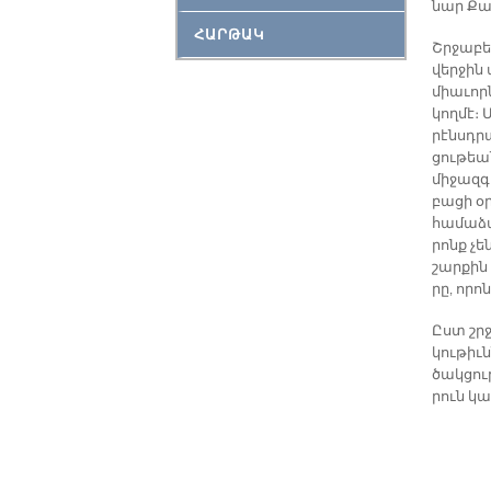
նար Քազ
ՀԱՐԹԱԿ
Շրջա­բե
վեր­ջին
միա­ւոր
կող­մէ։ 
րէնսդ­ր
ցու­թեա
մի­ջազ­գ
բա­ցի օ
հա­մա­ձա
րոնք չե
շար­քին 
րը, ո­րո
Ըստ շրջ
կու­թիւն
ծակ­ցու
րուն կա