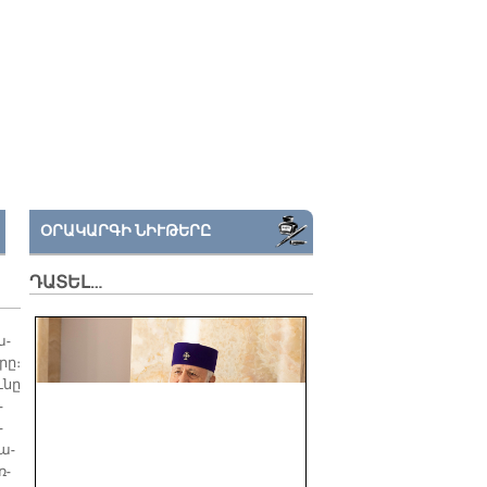
ՕՐԱԿԱՐԳԻ ՆԻՒԹԵՐԸ
ԴԱՏԵԼ…
ա­
րը։
­նը
­
­
տա­
ռ­