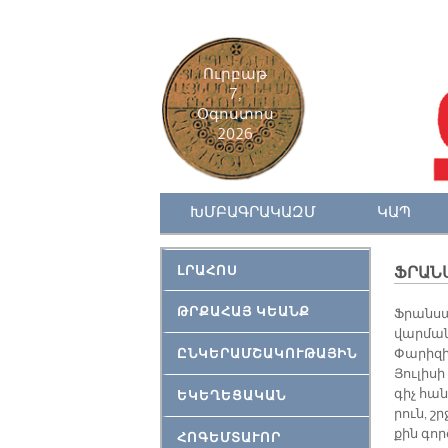
Ուրբաթ
7,
Օգոստոս
2026
ԽՄԲԱԳՐԱԿԱԶՄ
ԿԱՊ
ԼՐԱՀՈՍ
ՖՐԱՆ
ԹՐՔԱՀԱՅ ԿԵԱՆՔ
Ֆրան­սա
վար­ման
ԸՆԿԵՐԱՄՇԱԿՈՒԹԱՅԻՆ
Փա­րի­զի
Յու­լի­ս
գիչ հան
ԵԿԵՂԵՑԱԿԱՆ
րուն, շ
քին գոր
ՀՈԳԵՄՏԱՒՈՐ