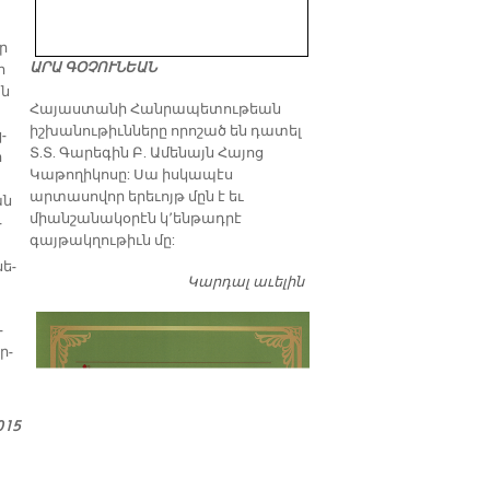
եր
ԱՐԱ ԳՕՉՈՒՆԵԱՆ
ի
ան
​Հայաստանի Հանրապետութեան
իշխանութիւնները որոշած են դատել
­
Տ.Տ. Գարեգին Բ. Ամենայն Հայոց
ի
Կաթողիկոսը: Սա իսկապէս
արտասովոր երեւոյթ մըն է եւ
ան
միանշանակօրէն կ՚ենթադրէ
­
գայթակղութիւն մը:
նե­
Կարդալ աւելին
Դատել…
­
ր­
015