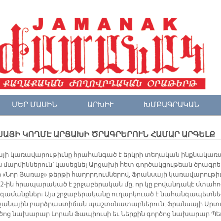
ՄԵՐ ՄԱՍԻՆ
ԱՐԽԻՒ
ԽՄԲԱԳՐԱԿԱՆ
ՍԱՅԻ ԿՈՂՄԷ ԱՐՑԱԽԻ ԾՐԱԳՐԵՐՈՒՆ ՀԱՄԱՐ ԱՐԳԵԼՔ
­յի կա­ռա­վա­րու­թիւ­նը հրա­հան­գած է երկ­րի տե­ղա­կան ինք­նա­կա­ռ
 մար­մին­նե­րուն՝ կա­սեց­նել Ար­ցա­խի հետ գոր­ծակ­ցու­թեան ծրագ­րե­
 «Նոր Յա­ռաջ» թեր­թի հա­ղոր­դում­նե­րով, Ֆրան­սա­յի կա­ռա­վա­րու­թիւ
ի 2-ին հրա­պա­րա­կած է շրջա­բե­րա­կան մը, որ կը բո­վան­դա­կէ մտա­հո
­գա­մանք­ներ։ Այս շրջա­բե­րա­կա­նը ու­ղար­կուած է նա­հան­գա­պետ­նե
րջա­նա­յին բարձ­րաս­տի­ճան պաշ­տօ­նա­տար­նե­րուն, Ֆրան­սա­յի Ար­
­ծոց նա­խա­րար Լո­րան Ֆա­պիու­սի եւ Ներ­քին գոր­ծոց նա­խա­րար Պե