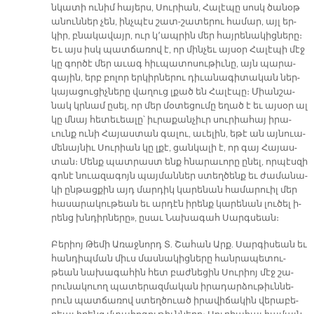
նկա­տի ու­նիմ հա­յերս, Սու­րիան, Հա­լէ­պը սոսկ ծա­նօթ
ա­նուն­ներ չեն, ինչ­պէս շատ-շա­տե­րու հա­մար, այլ եր­
կիր, բնա­կա­վայր, ուր կ՚ապ­րին մեր հայ­րե­նա­կից­նե­րը։
Եւ այս իսկ պատ­ճա­ռով է, որ մին­չեւ այ­սօր Հա­լէ­պի մէջ
կը գոր­ծէ մեր ա­ւագ հիւ­պա­տո­սու­թիւ­նը, այն պա­րա­
գա­յին, երբ բո­լոր եր­կիր­նե­րու դի­ւա­նա­գի­տա­կան ներ­
կա­յա­ցու­ցիչ­նե­րը վա­ղուց լքած են Հա­լէ­պը։ Միան­շա­
նակ կրնամ ը­սել, որ մեր մօ­տե­ցու­մը ե­ղած է եւ այ­սօր ալ
կը մնայ հե­տե­ւեա­լը՝ իւ­րա­քան­չիւր սու­րիա­հայ ի­րա­
ւունք ու­նի Հա­յաս­տան գա­լու, ա­ւե­լին, ե­թէ ան այ­նուա­
մե­նայ­նիւ Սու­րիան կը լքէ, ցան­կա­լի է, որ գայ Հա­յաս­
տան։ Մենք պատ­րաստ ենք հնա­րա­ւո­րը ը­նել, որ­պէս­զի
գո­նէ նուա­զա­գոյն պայ­ման­ներ ստեղ­ծենք եւ ժա­մա­նա­
կի ըն­թաց­քին այդ մար­դիկ կա­րե­նան հա­մա­րուիլ մեր
հա­սա­րա­կու­թեան եւ ար­դէն ի­րենք կա­րե­նան լու­ծել ի­
րենց խնդիր­նե­րը», ը­սաւ Նա­խա­գահ Սարգ­սեան։
Բե­րիոյ Թե­մի Ա­ռաջ­նորդ Տ. Շա­հան Արք. Սարգ­ի­սեան եւ
հան­դիպ­ման միւս մաս­նա­կից­նե­րը հան­րա­պե­տու­
թեան նա­խա­գա­հին հետ բաժ­նե­ցին Սու­րիոյ մէջ շա­
րու­նա­կուող պա­տե­րազ­մա­կան ի­րա­դար­ձու­թիւն­նե­
րուն պատ­ճա­ռով ստեղ­ծուած ի­րա­վի­ճա­կին վե­րա­բե­