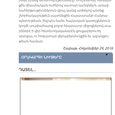
րեալ ի­րենց մտա­հո­գու­թիւն­նե­րը։ Սու­րիա­հայ հա­մայն­
քին միաս­նա­կան ու­ժե­րով սա­տար կանգ­նե­լու ա­ռաջ­
նա­հեր­թու­թիւն­նե­րուն վրայ կանգ առ­նե­լով ա­նոնք
շնոր­հա­կա­լու­թիւն յայտ­նե­ցին Հա­յաս­տա­նի Հան­րա­
պե­տու­թեան, ինչ­պէս նաեւ հայ­կա­կան կա­ռոյց­նե­րուն
կող­մէ սու­րիա­հա­յոց բո­լոր հնա­րա­ւոր մի­ջոց­նե­րով տա­
րի­նե­րէ ի վեր հե­տե­ւո­ղա­կա­նօ­րէն ցու­ցա­բե­րուող
սրտցաւ ու հո­գա­տար վե­րա­բեր­մուն­քին եւ ա­ջակ­ցու­
թեան հա­մար։
Շաբաթ, Հոկտեմբեր 29, 2016
ՕՐԱԿԱՐԳԻ ՆԻՒԹԵՐԸ
ԴԱՏԵԼ…