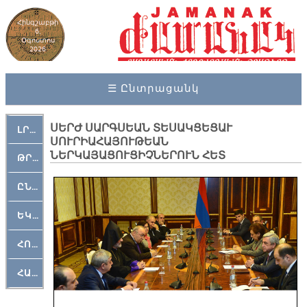
Հինգշաբթի
6,
Օգոստոս
2026
☰ Ընտրացանկ
ՍԵՐԺ ՍԱՐԳՍԵԱՆ ՏԵՍԱԿՑԵՑԱՒ
ԼՐԱՀՈՍ
ՍՈՒՐԻԱՀԱՅՈՒԹԵԱՆ
ՆԵՐԿԱՅԱՑՈՒՑԻՉՆԵՐՈՒՆ ՀԵՏ
ԹՐՔԱՀԱՅ ԿԵԱՆՔ
ԸՆԿԵՐԱՄՇԱԿՈՒԹԱՅԻՆ
ԵԿԵՂԵՑԱԿԱՆ
ՀՈԳԵՄՏԱՒՈՐ
ՀԱՐԹԱԿ