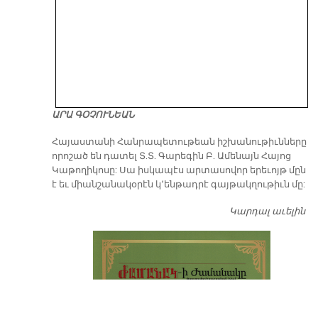
ԱՐԱ ԳՕՉՈՒՆԵԱՆ
​Հայաստանի Հանրապետութեան իշխանութիւնները
որոշած են դատել Տ.Տ. Գարեգին Բ. Ամենայն Հայոց
Կաթողիկոսը: Սա իսկապէս արտասովոր երեւոյթ մըն
է եւ միանշանակօրէն կ՚ենթադրէ գայթակղութիւն մը:
Կարդալ աւելին
Դ