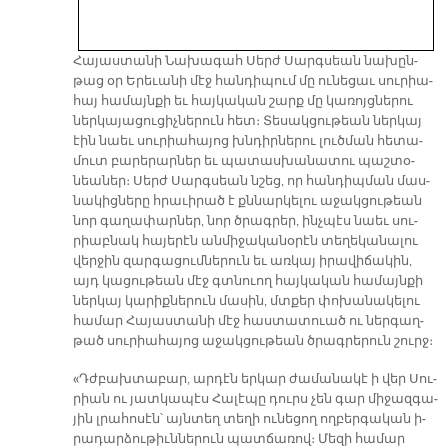
Հա­յաս­տա­նի Նա­խա­գահ Սերժ Սարգսեան նա­խըն­
թաց օր Ե­րե­ւա­նի մէջ հան­դի­պում մը ու­նե­ցաւ սու­րիա­
հայ հա­մայն­քի եւ հայ­կա­կան շարք մը կա­ռոյց­նե­րու
ներ­կա­յա­ցու­ցիչ­նե­րուն հետ։ Տե­սակ­ցու­թեան ներ­կայ
էին նաեւ սու­րիա­հա­յոց խնդիր­նե­րու լուծ­ման հե­տա­
մուտ բա­րե­րար­ներ եւ պա­տաս­խա­նա­տու պաշ­տօ­
նեա­ներ։ Սերժ Սարգ­սեան նշեց, որ հան­դիպ­ման մաս­
նա­կից­նե­րը հրա­ւի­րած է քննար­կե­լու ա­ջակ­ցու­թեան
նոր գա­ղա­փար­ներ, նոր ծրագ­րեր, ինչ­պէս նաեւ սու­
րիաբ­նակ հա­յե­րէն ան­մի­ջա­կա­նօ­րէն տե­ղե­կա­նա­լու
վեր­ջին զար­գա­ցում­նե­րուն եւ առ­կայ ի­րա­վի­ճա­կին,
այդ կա­ցու­թեան մէջ գտնուող հայ­կա­կան հա­մայն­քի
ներ­կայ կա­րիք­նե­րուն մա­սին, մտքեր փո­խա­նա­կե­լու
հա­մար Հա­յաս­տա­նի մէջ հաս­տա­տուած ու ներ­գաղ­
թած սու­րիա­հա­յոց ա­ջակ­ցու­թեան ծրագ­րե­րուն շուրջ։
«Դժբախ­տա­բար, ար­դէն եր­կար ժա­մա­նա­կէ ի վեր Սու­
րիան ու յատ­կա­պէս Հա­լէ­պը դուրս չեն գար մի­ջազ­գա­
յին լրա­հո­սէն՝ այն­տեղ տե­ղի ու­նե­ցող ող­բեր­գա­կան ի­
րա­դար­ձու­թիւն­նե­րուն պատ­ճա­ռով։ Մե­զի հա­մար