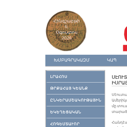
Հինգշաբթի
6,
Օգոստոս
2026
ԽՄԲԱԳՐԱԿԱԶՄ
ԿԱՊ
ԼՐԱՀՈՍ
ՍԷՈՒՏ
ԻՍՐԱ
ԹՐՔԱՀԱՅ ԿԵԱՆՔ
Սէուտա
ԸՆԿԵՐԱՄՇԱԿՈՒԹԱՅԻՆ
Ամերիկ
մը տուա
տարածք
ԵԿԵՂԵՑԱԿԱՆ
Հանդէս
ՀՈԳԵՄՏԱՒՈՐ