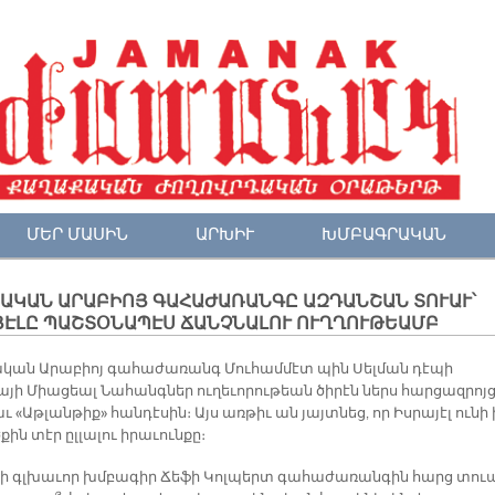
ՄԵՐ ՄԱՍԻՆ
ԱՐԽԻՒ
ԽՄԲԱԳՐԱԿԱՆ
ԱԿԱՆ ԱՐԱԲԻՈՅ ԳԱՀԱԺԱՌԱՆԳԸ ԱԶԴԱՆՇԱՆ ՏՈՒԱՒ՝
ՅԷԼԸ ՊԱՇՏՕՆԱՊԷՍ ՃԱՆՉՆԱԼՈՒ ՈՒՂՂՈՒԹԵԱՄԲ
կան Արաբիոյ գահաժառանգ Մուհամմէտ պին Սելման դէպի
այի Միացեալ Նահանգներ ուղեւորութեան ծիրէն ներս հարցազրոյ
ւ «Աթլանթիք» հանդէսին։ Այս առթիւ ան յայտնեց, որ Իսրայէլ ունի 
ին տէր ըլլալու իրաւունքը։
ի գլխաւոր խմբագիր Ճեֆի Կոլպերտ գահաժառանգին հարց տուա