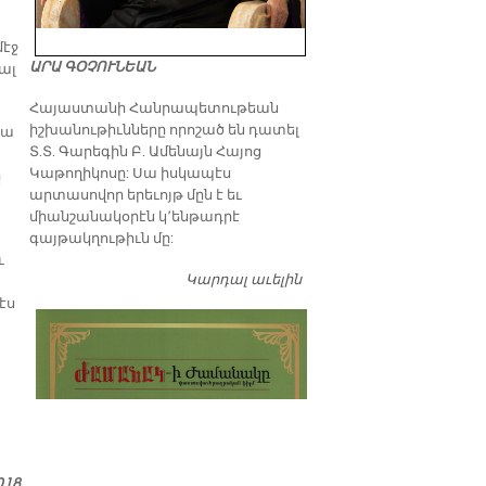
մէջ
ԱՐԱ ԳՕՉՈՒՆԵԱՆ
ալ
​Հայաստանի Հանրապետութեան
իշխանութիւնները որոշած են դատել
իա
Տ.Տ. Գարեգին Բ. Ամենայն Հայոց
Կաթողիկոսը: Սա իսկապէս
ը
արտասովոր երեւոյթ մըն է եւ
միանշանակօրէն կ՚ենթադրէ
գայթակղութիւն մը:
ւ
Կարդալ աւելին
Դատել…
էս
018