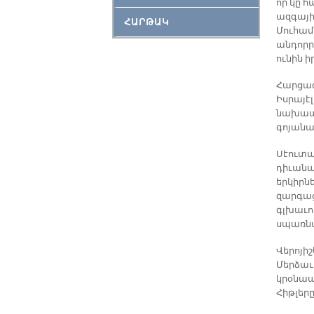
որ կը 
ազգայի
ՀԱՐԹԱԿ
Մուհամմ
անդորր
ունին ի
Հարցազ
Իսրայէ
նախապա
գոյանա
Սէուտա
դիւանա
երկիրն
զարգացն
գլխաւո
սպառնա
Վերոյի
Մերձաւո
կրօնապ
Հիթլերը