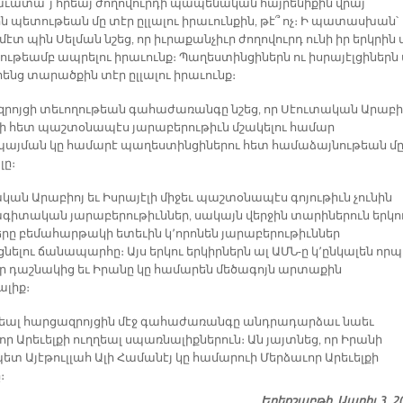
հաւատա՞յ հրեայ ժողովուրդի պապենական հայրենիքին վրայ
ն պետութեան մը տէր ըլլալու իրաւունքին, թէ՞ ոչ։ Ի պատասխան՝
էտ պին Սելման նշեց, որ իւրաքանչիւր ժողովուրդ ունի իր երկրին 
ութեամբ ապրելու իրաւունք։ Պաղեստինցիներն ու իսրայէլցիներն 
րենց տարածքին տէր ըլլալու իրաւունք։
րոյցի տեւողութեան գահաժառանգը նշեց, որ Սէուտական Արաբ
լի հետ պաշտօնապէս յարաբերութիւն մշակելու համար
յման կը համարէ պաղեստինցիներու հետ համաձայնութեան մ
լը։
կան Արաբիոյ եւ Իսրայէլի միջեւ պաշտօնապէս գոյութիւն չունին
գիտական յարաբերութիւններ, սակայն վերջին տարիներուն երկո
երը բեմահարթակի ետեւին կ՚որոնեն յարաբերութիւններ
ելու ճանապարհը։ Այս երկու երկիրներն ալ ԱՄՆ-ը կ՚ընկալեն որպ
ր դաշնակից եւ Իրանը կը համարեն մեծագոյն արտաքին
լիք։
շեալ հարցազրոյցին մէջ գահաժառանգը անդրադարձաւ նաեւ
ր Արեւելքի ուղղեալ սպառնալիքներուն։ Ան յայտնեց, որ Իրանի
ետ Այէթուլլահ Ալի Համանէյ կը համարուի Մերձաւոր Արեւելքի
։
Երեքշաբթի, Ապրիլ 3, 2