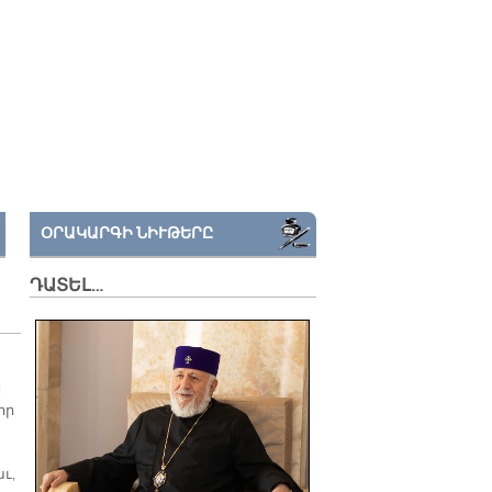
ՕՐԱԿԱՐԳԻ ՆԻՒԹԵՐԸ
ԴԱՏԵԼ…
ց
իր
ւ,