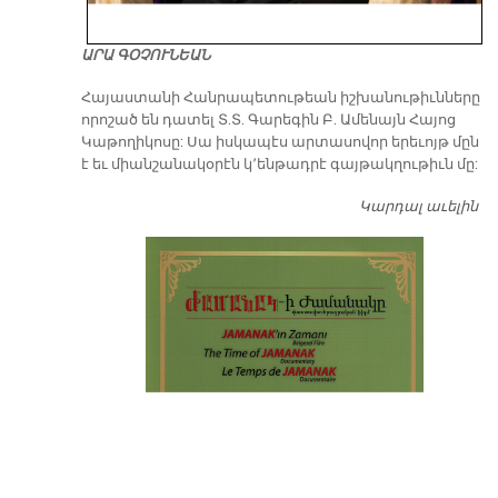
ԱՐԱ ԳՕՉՈՒՆԵԱՆ
​Հայաստանի Հանրապետութեան իշխանութիւնները
որոշած են դատել Տ.Տ. Գարեգին Բ. Ամենայն Հայոց
Կաթողիկոսը: Սա իսկապէս արտասովոր երեւոյթ մըն
է եւ միանշանակօրէն կ՚ենթադրէ գայթակղութիւն մը:
Կարդալ աւելին
Դ