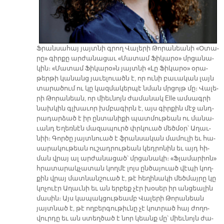
Ֆրան­սա­հայ յայտ­նի գրող Վա­լե­րի Թո­րա­նեա­նի «Օ­տա­
րը» գիր­քը ար­ժա­նա­ցաւ «Մա­տամ Ֆի­կա­րօ» մրցա­նա­
կին։ «Մա­տամ Ֆի­կա­րօ»ն յայտ­նի «Լը Ֆի­կա­րօ» օ­րա­
թեր­թի կա­նանց յա­ւե­լուածն է, որ ու­նի բա­ւա­կան լայն
տա­րա­ծում ու կը կազ­մա­կեր­պէ նման մրցոյթ մը։ Վա­լե­
րի Թո­րա­նեան, որ միեւ­նոյն ժա­մա­նակ Elle ամ­սագ­րի
նախ­կին գլխա­ւոր խմբա­գիրն է, այս գիր­քին մէջ անդ­
րա­դար­ձած է իր ըն­տա­նի­քի պատ­մու­թեան ու մա­նա­
ւանդ Ե­ղեռ­նէն մա­զա­պուրծ փրկուած մեծ­մօր՝ Ա­ղաւ­
նիի։ Գոր­ծը յայտ­նուած է ֆրան­սա­կան մա­մու­լի եւ հա­
սա­րա­կու­թեան ու­շադ­րու­թեան կեդ­րո­նին եւ այդ հի­
ման վրայ ալ ար­ժա­նա­ցած՝ մրցա­նա­կի։ «Ֆլա­մա­րիոն»
հրա­տա­րակ­չա­տան կող­մէ լոյս ըն­ծա­յուած վէ­պի կող­
քին վրայ մատ­նան­շուած է, թէ հե­ղի­նա­կի մեծ­մայ­րը կը
կո­չուէր Ա­ղաւ­նի եւ ան եր­բեք չէր խօ­սեր իր ան­ցեա­լին
մա­սին։ Այս կա­պակ­ցու­թեամբ Վա­լե­րի Թո­րա­նեան
յայտ­նած է, թէ ող­բեր­գու­թիւ­նը չէ կոտ­րած հայ ժո­ղո­
վուր­դը եւ ան ստեղ­ծած է նոր կեանք մը՝ միեւ­նոյն ժա­