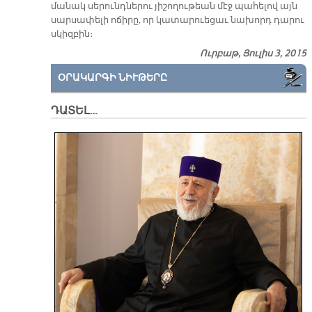
մա­նակ սե­րունդ­նե­րու յի­շո­ղու­թեան մէջ պա­հե­լով այն
սար­սա­փե­լի ո­ճի­րը, որ կա­տա­րուե­ցաւ նա­խորդ դա­րու
սկիզ­բին։
Ուրբաթ, Յուլիս 3, 2015
ՕՐԱԿԱՐԳԻ ՆԻՒԹԵՐԸ
ԴԱՏԵԼ…