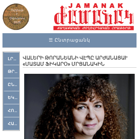
Ուրբաթ
7,
Օգոստոս
2026
☰ Ընտրացանկ
ՎԱԼԵՐԻ ԹՈՐԱՆԵԱՆԻ ՎԷՊԸ ԱՐԺԱՆԱՑԱՒ
ԼՐԱՀՈՍ
«ՄԱՏԱՄ ՖԻԿԱՐՕ» ՄՐՑԱՆԱԿԻՆ
ԹՐՔԱՀԱՅ ԿԵԱՆՔ
ԸՆԿԵՐԱՄՇԱԿՈՒԹԱՅԻՆ
ԵԿԵՂԵՑԱԿԱՆ
ՀՈԳԵՄՏԱՒՈՐ
ՀԱՐԹԱԿ