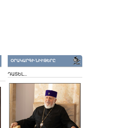
ՕՐԱԿԱՐԳԻ ՆԻՒԹԵՐԸ
ԴԱՏԵԼ…