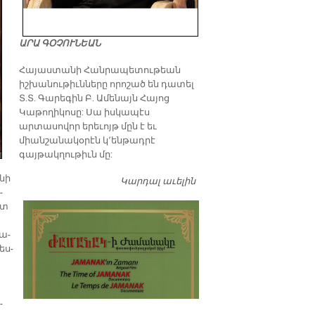
ԱՐԱ ԳՕՉՈՒՆԵԱՆ
​Հայաստանի Հանրապետութեան
իշխանութիւնները որոշած են դատել
Տ.Տ. Գարեգին Բ. Ամենայն Հայոց
Կաթողիկոսը: Սա իսկապէս
արտասովոր երեւոյթ մըն է եւ
միանշանակօրէն կ՚ենթադրէ
գայթակղութիւն մը:
­նի
Կարդալ աւելին
Դատել…
­
ստ
հա­
ես­
­