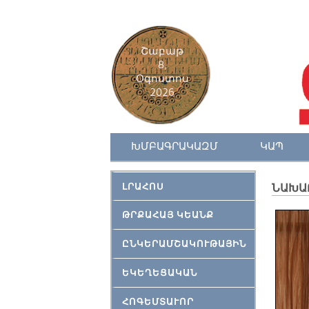
Շաբաթ
8,
Օգոստոս
2026
ԽՄԲԱԳՐԱԿԱԶՄ
ԿԱՊ
ԼՐԱՀՈՍ
ՆԱԽԱ
ԹՐՔԱՀԱՅ ԿԵԱՆՔ
ԸՆԿԵՐԱՄՇԱԿՈՒԹԱՅԻՆ
ԵԿԵՂԵՑԱԿԱՆ
ՀՈԳԵՄՏԱՒՈՐ