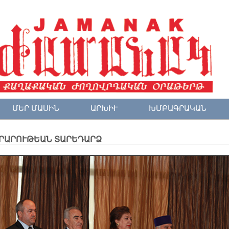
ՄԵՐ ՄԱՍԻՆ
ԱՐԽԻՒ
ԽՄԲԱԳՐԱԿԱՆ
ՐԱՐՈՒԹԵԱՆ ՏԱՐԵԴԱՐՁ