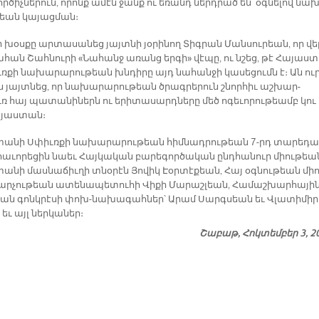
որ­ծիչ­նե­րուն, ո­րոնք ա­մէն ջանք ու ե­ռանդ ներդ­րած են՝ օգ­նե­լով նա­
թեան կա­յաց­ման։
 խօս­քը ար­տա­սա­նեց յայտ­նի յօ­րի­նող Տիգ­րան Ման­սու­րեան, որ վե
ա­հան Շահ­նու­րի «Նա­հանջ ա­ռանց եր­գի» վէ­պը, ու նշեց, թէ Հա­յաս­
ռ­քի նա­խա­րա­րու­թեան խնդի­րը այդ նահան­ջի կա­սե­ցումն է։ Ան ու­
ն յայտ­նեց, որ նա­խա­րա­րու­թեան ծրագ­րե­րուն շնոր­հիւ աշ­խար­
 հայ պա­տա­նի­ներն ու ե­րի­տա­սարդ­նե­րը մեծ ո­գե­ւո­րու­թեամբ կու
­յաս­տան։
տա­նի Սփիւռ­քի նա­խա­րա­րու­թեան հիմ­նադրու­թեան 7-րդ տա­րե­դա
­հա­ւո­րե­ցին նաեւ Հայ­կա­կան բա­րե­գոր­ծա­կան ընդ­հա­նուր միու­թեա
ա­նի մաս­նա­ճիւ­ղի տնօ­րէն Յո­վիկ Էօր­տէ­քեան, Հայ օգ­նու­թեան միո
ր­չու­թեան ա­տե­նա­պետու­հի Վի­քի Մա­րաշ­լեան, Հա­մաշ­խար­հա­յի
կան գոնկ­րէ­սի փոխ-նա­խա­գահ­ներ՝ Ա­րամ Սարգ­սեան եւ Վլա­տի­միր
եւ այլ ներ­կա­ներ։
Շաբաթ, Հոկտեմբեր 3, 2