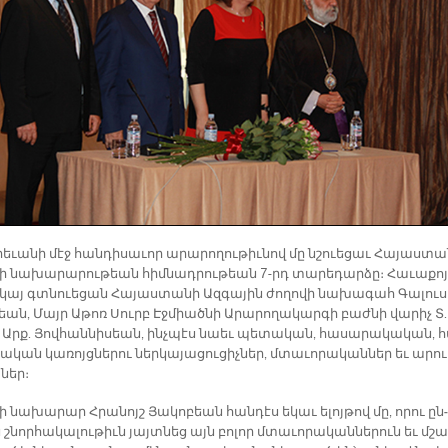
­րե­ւա­նի մէջ հան­դի­սա­ւոր ա­րա­րո­ղու­թիւ­նով մը նշուե­ցաւ Հա­յաս­տա
ի նա­խա­րա­րու­թեան հիմ­նադ­րու­թեան 7-րդ տա­րե­դար­ձը։ Հա­ւա­քոյ
­կայ գտնուե­ցան Հա­յաս­տա­նի Ազ­գա­յին ժո­ղո­վի նա­խա­գահ Գա­լու
եան, Մայր Ա­թոռ Սուրբ Էջ­միած­նի Ա­րա­րո­ղա­կար­գի բաժ­նի վա­րիչ Տ.
Արք. Յով­հան­նի­սեան, ինչ­պէս նաեւ պե­տա­կան, հա­սա­րա­կա­կան, 
ա­կան կա­ռոյց­նե­րու ներ­կա­յա­ցու­ցիչ­ներ, մտա­ւո­րա­կան­ներ եւ ա­րու
ներ։
 նա­խա­րար Հրա­նոյշ Յա­կո­բեան հան­դէս ե­կաւ ե­լոյ­թով մը, ո­րու ըն­
շնոր­հա­կա­լու­թիւն յայտ­նեց այն բո­լոր մտա­ւո­րա­կան­նե­րուն եւ մշա