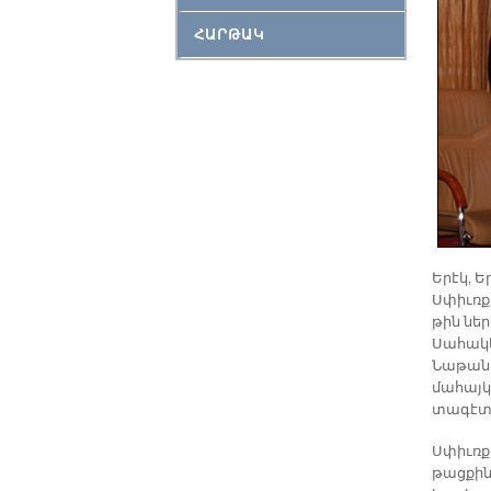
ՀԱՐԹԱԿ
Ե­րէկ, Ե
Սփիւռ­ք
թին ներ
Սա­հա­կ
Նա­թան 
մա­հայ­կ
տա­գէտ­
Սփիւռ­քի
թաց­քին 