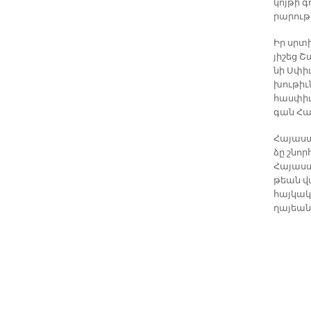
կոյ­թի գ
րա­րու­
Իր սրտի
յի­շեց Շ
նի Սփիւ
խու­թիւ
հասփիւռ
գան Հա
Հա­յաս­
ձը շնոր
Հայաս­տ
թեան վա
հայ­կա­
ղա­յեան 