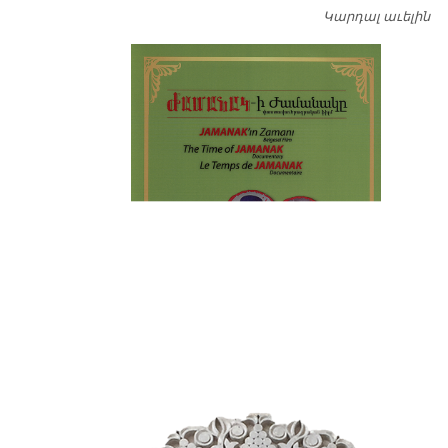
Կարդալ աւելին
Դ