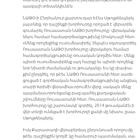
ծննունդ կու տան կող­մե­րու յա­րա­բե­րու­թիւն­նե­րու ա­
պա­գա­յի տե­սան­կիւ­նէն։
ՆԱ­ԹՕ-ի Ընդ­հա­նուր քար­տու­ղար Եէնս Սթոլ­թեն­պերկ
յայտ­նեց, որ դա­շին­քի խոր­հուր­դը ո­րո­շած է վերս­տին
գու­մա­րել Ռու­սաս­տան-ՆԱ­ԹՕ խոր­հուր­դը՝ վե­րա­կանգ­
նե­լու հա­մար հա­մա­գոր­ծակ­ցու­թիւ­նը Մոս­կուա­յի հետ։
«Մենք ո­րո­շե­ցինք ու­սում­նա­սի­րել՝ ինչ­պէս օ­գտա­գոր­ծել
Ռու­սաս­տան-ՆԱ­ԹՕ խոր­հուր­դը վերսկ­սե­լու հա­մար
հա­մա­գոր­ծակ­ցու­թիւ­նը ռու­սա­կան կող­մին հետ։ Մենք
պի­տի ու­սում­նա­սի­րենք այդ հար­ցը եւ պի­տի ո­րո­շենք
նոր նիս­տի ժա­մա­նակն ու թուա­կա­նը։ Ես կը փա­փա­
քիմ ընդգ­ծել, որ թէեւ ՆԱ­ԹՕ Ռու­սաս­տա­նի հետ սա­ռե­
ցու­ցած է գործ­նա­կան հա­մա­գոր­ծակ­ցու­թիւ­նը ան­ցեալ
տա­րի Խրի­մի վե­րա­միա­ւո­րու­մէն վերջ, սա­կայն մենք
պայ­մա­նա­ւո­րուե­ցանք բաց պա­հել քա­ղա­քա­կան
շփում­նե­րը Ռու­սաս­տա­նի հետ։ Ռու­սաս­տան-ՆԱ­ԹՕ
խոր­հուր­դը կը շա­րու­նա­կէ գոր­ծել, 2014 թուա­կա­նէն ի
վեր տե­ղի ու­նե­ցած է խոր­հուր­դի քա­նի մը նիստ», ը­սաւ
Սթոլ­թեն­պերկ։
Իսկ Քա­րա­տա­ղի վե­րա­բե­րեալ ըն­դու­նուած ո­րո­շու­մը,
թէեւ դա­շին­քին կող­մէ կը հա­մա­րուի պատ­մա­կան, սա­