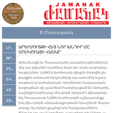
Հինգշաբթի
6,
Օգոստոս
2026
☰ Ընտրացանկ
ԱՐԵՒՄՈՒՏՔԻ ՀԵՏ ՆՈՐ ԽՆԴԻՐ ՄԸ
ԼՐԱՀՈՍ
ՄՈՍԿՈՒԱՅԻ ՀԱՄԱՐ
ԹՐՔԱՀԱՅ ԿԵԱՆՔ
Ա­րեւ­մուտ­քի եւ Ռու­սաս­տա­նի յա­րա­բե­րու­թիւն­նե­րուն
մէջ այս շրջա­նին դար­ձեալ ծայր կու տան տա­րա­ձայ­
ԸՆԿԵՐԱՄՇԱԿՈՒԹԱՅԻՆ
նու­թիւն­ներ։ ՆԱ­ԹՕ-ի խոր­հուր­դի վեր­ջին ժո­ղո­վին ըն­
թաց­քին առ­նուած ո­րո­շում­նե­րը այս ա­ռու­մով ու­շադ­
ԵԿԵՂԵՑԱԿԱՆ
րու­թեան կ՚ար­ժա­նա­նան, ո­րով­հե­տեւ հա­կա­սա­կան
կա­ցու­թեան մը պատ­ճառ հան­դի­սա­ցած են։ Ար­դա­րեւ,
ՀՈԳԵՄՏԱՒՈՐ
դա­շին­քի խոր­հուր­դը մէկ կող­մէ ո­րո­շած է վե­րա­կանգ­
նել Ռու­սաս­տան-ՆԱ­ԹՕ խոր­հուր­դին աշ­խա­տան­քը,
ՀԱՐԹԱԿ
իսկ միւս կող­մէ ան­դա­մակ­ցու­թեան հրա­ւի­րած՝ Քա­րա­
տա­ղը։ Այս եր­կու քայ­լե­րը նոր հար­ցա­կան­նե­րու