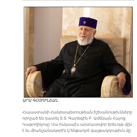
ԱՐԱ ԳՕՉՈՒՆԵԱՆ
​Հայաստանի Հանրապետութեան իշխանութիւնները
որոշած են դատել Տ.Տ. Գարեգին Բ. Ամենայն Հայոց
Կաթողիկոսը: Սա իսկապէս արտասովոր երեւոյթ մըն
է եւ միանշանակօրէն կ՚ենթադրէ գայթակղութիւն մը: