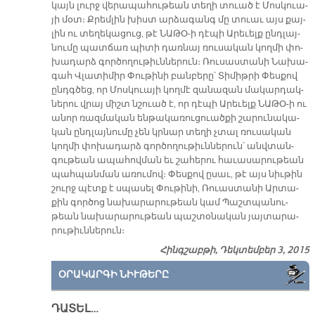
կայն լուրջ վե­րա­պա­հու­թեան տե­ղի տուած է Մոս­կուա­
յի մօտ։ Քրեմ­լին խիստ ար­ձա­գանգ մը տուաւ այս քայ­
լին ու տե­ղե­կա­ցուց, թէ ՆԱ­ԹՕ-ի դէ­պի Ա­րե­ւելք ընդ­լայ­
նու­մը պատ­ճառ պի­տի դառ­նայ ռու­սա­կան կող­մի փո­
խա­դարձ գոր­ծո­ղու­թիւն­նե­րուն։ Ռու­սաս­տա­նի Նա­խա­
գահ Վլա­տի­միր Փու­թի­նի բան­բե­րը՝ Տի­միթ­րի Փես­քով
ընդգ­ծեց, որ Մոս­կուա­յի կող­մէ զա­նա­զան մա­կար­դակ­
նե­րու վրայ միշտ նշուած է, որ դէ­պի Ա­րե­ւելք ՆԱ­ԹՕ-ի ու
ա­նոր ռազ­մա­կան են­թա­կա­ռու­ցուած­քի շա­րու­նա­կա­
կան ընդ­լայ­նու­մը չեն կրնար տե­ղի չտալ ռու­սա­կան
կող­մի փո­խա­դարձ գոր­ծո­ղու­թիւն­նե­րուն՝ անվ­տան­
գու­թեան ա­պա­հով­ման եւ շա­հե­րու հա­ւա­սա­րու­թեան
պահ­պան­ման ա­ռու­մով։ Փես­քով ը­սաւ, թէ այս նիւ­թին
շուրջ պէտք է սպա­սել Փու­թի­նի, Ռուաս­տա­նի Ար­տա­
քին գոր­ծոց նա­խա­րա­րու­թեան կամ Պաշտ­պա­նու­
թեան նա­խա­րա­րու­թեան պաշ­տօ­նա­կան յայ­տա­րա­
րու­թիւն­նե­րուն։
Հինգշաբթի, Դեկտեմբեր 3, 2015
ՕՐԱԿԱՐԳԻ ՆԻՒԹԵՐԸ
ԴԱՏԵԼ…