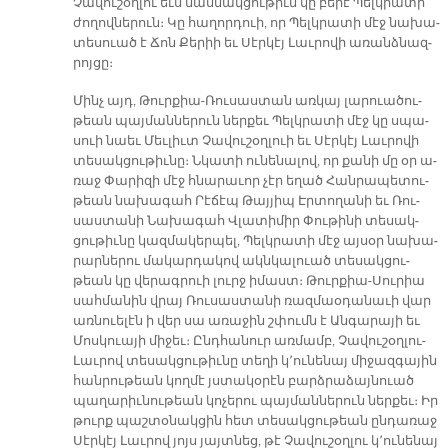
Չա­վու­շօղ­լու եւս մաս­նակ­ցու­թիւն կը բե­րէ Պելկ­րա­տի
ժո­ղով­նե­րուն։ Կը հա­ղոր­դուի, որ Պելկ­րա­տի մէջ նա­խա­
տե­սուած է Ճոն Քե­րիի եւ Սէր­կէյ Լաւ­րո­վի ա­ռանձ­նազ­
րոյ­ցը։
Մինչ այդ, Թուր­քիա-Ռու­սաս­տան առ­կայ լա­րուա­ծու­
թեան պայ­ման­նե­րուն ներ­քեւ Պելկ­րա­տի մէջ կը սպա­
սուի նաեւ Մեւ­լիւտ Չա­վու­շօղ­լուի եւ Սէր­կէյ Լաւ­րո­վի
տե­սակ­ցու­թիւ­նը։ Նկա­տի ու­նե­նա­լով, որ քա­նի մը օր ա­
ռաջ Փա­րի­զի մէջ հնա­րա­ւոր չէր ե­ղած Հան­րա­պե­տու­
թեան նա­խա­գահ Րէ­ճէպ Թայ­յիպ Էր­տո­ղա­նի եւ Ռու­
սաս­տա­նի Նա­խա­գահ Վլա­տի­միր Փու­թի­նի տե­սակ­
ցու­թիւ­նը կազ­մա­կեր­պել, Պելկ­րա­տի մէջ այ­սօր նա­խա­
րար­նե­րու մա­կար­դա­կով ակն­կա­լուած տե­սակ­ցու­
թեան կը վե­րագ­րուի լուրջ ի­մաստ։ Թուր­քիա-Սու­րիա
սահ­մա­նին վրայ Ռու­սաս­տա­նի ռազ­մաօ­դա­նա­ւի վար
առ­նուե­լէն ի վեր սա ա­ռա­ջին շփումն է Ան­գա­րա­յի եւ
Մոս­կուա­յի մի­ջեւ։ Ընդ­հա­նուր առ­մամբ, Չա­վու­շօղ­լու-
Լաւ­րով տե­սակ­ցու­թիւ­նը տե­ղի կ՚ու­նե­նայ մի­ջազ­գա­յին
հան­րու­թեան կող­մէ յստա­կօ­րէն բարձ­րա­ձայ­նուած
պա­ղա­րիւ­նու­թեան կո­չե­րու պայ­ման­նե­րուն ներ­քեւ։ Իր
թուրք պաշ­տօ­նակ­ցին հետ տե­սակ­ցու­թեան ըն­դա­ռաջ
Սէր­կէյ Լաւ­րով յոյս յայտ­նեց, թէ Չա­վու­շօղ­լու կ՚ու­նե­նայ