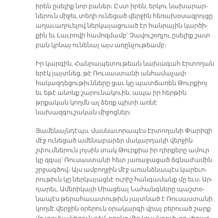
ի­րեն ը­սե­լիք նոր բա­ներ։ Ըստ ի­րեն, եր­կու նա­խա­րար­
նե­րուն մի­ջեւ տե­ղի ու­նե­ցած վեր­ջին հե­ռա­խօ­սազ­րոյ­ցը
ա­ղա­ւա­ղուե­լով ներ­կա­յա­ցուած էր հան­րա­յին կար­ծի­
քին եւ Լաւ­րո­վի հա­մոզ­մամբ՝ Չա­վու­շօղ­լու ը­սե­լիք շատ
բան կրնայ ու­նե­նալ այս ա­ռըն­չու­թեամբ։
Իր կարգին, Հանրապետութեան նախագահ Էրտողան
երէկ յայտնեց, թէ Ռուսաստանի անհամաչափ
հակազդեցութիւնները ցաւ կը պատճառեն Թուրքիոյ
եւ եթէ անոնք շարունակուին, ապա իր հերթին
թրքական կողմն ալ ձեռք պիտի առնէ
նախազգուշական միջոցներ։
Յա­մե­նայն­դէպս, մաս­նա­ւո­րա­պէս Էր­տո­ղա­նի Փա­րի­զի
մէջ ու­նե­ցած ա­մե­նա­բարձր մա­կար­դա­կի վեր­ջին
շփում­նե­րուն լոյ­սին տակ Թուր­քիա իր դիր­քե­րը ա­մուր
կը զգայ՝ Ռու­սաս­տա­նի հետ յա­ռա­ջա­ցած ճգնա­ժա­մին
շրջագ­ծով։ Այս ամ­բող­ջին մէջ ա­ռանձ­նա­պէս կա­րե­ւո­
րու­թիւն կը ներ­կա­յաց­նէ ու­րիշ հան­գա­մանք մը եւս։ Ար­
դա­րեւ, Ա­մե­րի­կա­յի Միա­ցեալ Նա­հանգ­նե­րը պաշ­տօ­
նա­պէս թե­րա­հա­ւա­տու­թիւն յայտ­նած է Ռու­սաս­տա­նի
կող­մէ վեր­ջին օ­րե­րուն օ­րա­կար­գի վրայ բե­րուած շարք