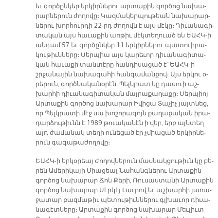
եւ գոր­ծըն­կեր եր­կիր­նե­րու ար­տա­քին գոր­ծոց նա­խա­
րար­նե­րուն ժո­ղո­վը։ Կազ­մա­կեր­պու­թեան նա­խա­րար­
նե­րու խոր­հուր­դի 22-րդ ժո­ղովն է այս մէ­կը։ Դի­ւա­նա­գի­
տա­կան այս հա­ւա­քին առ­թիւ մէկ­տե­ղուած են ԵԱՀԿ-ի
ան­դամ 57 եւ գոր­ծըն­կեր 11 եր­կիր­նե­րու պա­տուի­րա­
կու­թիւն­նե­րը։ Սեր­պիա այս կա­րե­ւոր դի­ւա­նա­գի­տա­
կան հա­ւա­քի տան­տէ­րը հան­դի­սա­ցած է՝ ԵԱՀԿ-ի
շրջա­նա­յին նա­խա­գա­հի հան­գա­ման­քով։ Այս եր­կու օ­
րե­րուն, գործ­նա­կա­նօ­րէն, Պելկ­րատ կը դա­սուի աշ­
խար­հի դի­ւա­նա­գի­տա­կան մայ­րա­քա­ղա­քը։ Սեր­պիոյ
Ար­տա­քին գոր­ծոց նա­խա­րար Ի­վի­ցա Տա­չիչ յայտ­նեց,
որ Պելկ­րա­տի մէջ սա խո­շո­րա­գոյն քա­ղա­քա­կան ի­րա­
դար­ձու­թիւնն է 1989 թուա­կա­նէն ի վեր, երբ այն­տեղ
այդ ժա­մա­նակ տե­ղի ու­նե­ցած էր չմիա­ցած եր­կիր­նե­
րուն գա­գա­թա­ժո­ղո­վը։
ԵԱՀԿ-ի եր­կօ­րեայ ժո­ղով­նե­րուն մաս­նակ­ցու­թիւն կը բե­
րեն Ա­մե­րի­կա­յի Միա­ցեալ Նա­հանգ­նե­րու Ար­տա­քին
գոր­ծոց նա­խա­րար Ճոն Քե­րի, Ռու­սաս­տա­նի Ար­տա­քին
գոր­ծոց նա­խա­րար Սէր­կէյ Լաւ­րով եւ աշ­խար­հի յա­ռա­
ջա­տար բազ­մա­թիւ պե­տու­թիւն­նե­րու գլխա­ւոր դի­ւա­
նա­գէտ­նե­րը։ Ար­տա­քին գոր­ծոց նա­խա­րար Մեւ­լիւտ