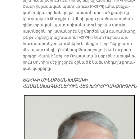
մը տուեալ­նե­րուն դէմ, ո­րոնց մէջ կը պնդուի, որ «Ի­րաք-
Շա­մի իս­լա­մա­կան պե­տու­թիւն» (Ի­ՇԻՊ) ա­հա­բեկ­չա­
կան խմբա­ւոր­ման կող­մէ ար­տա­հա­նուած քա­րիւ­ղը
կ՚ու­ղար­կուի Թուր­քիա։ Ա­մե­րի­կա­ցի բարձ­րաս­տի­ճան
զի­նուո­րա­կան պա­տաս­խա­նա­տու­ներ այս առ­թիւ
յայտ­նե­ցին, որ յստա­կօ­րէն կը մեր­ժեն այն գա­ղա­փա­րը,
թէ թուր­քե­րը կ՚աշ­խա­տին Ի­ՇԻՊ-ի հետ։ Ու­րեմն այս
հա­ւա­սա­րակշ­ռու­թիւն­նե­րուն ներ­քեւ է, որ Պելկ­րա­տի
մէջ այ­սօր տե­ղի կ՚ու­նե­նայ Չա­վու­շօղ­լուի եւ Լաւ­րո­վի
զրոյ­ցը։ Հարկ է նշել, որ Ռու­սաս­տան վեր­ջին շա­բաթ­նե­
րուն Սու­րիոյ մէջ լրջօ­րէն զի­նած է նաեւ տեղ­ւոյն քրդա­
կան զօր­քե­րը։
ԵԱՀԿ-Ի ՄԻՆՍՔԵԱՆ ԽՄԲԱԿԻ
ՀԱՄԱՆԱԽԱԳԱՀՆԵՐՈՒՆ ՀԵՏ ԽՈՐՀՐԴԱԿՑՈՒԹԻՒՆ