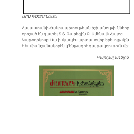
ԱՐԱ ԳՕՉՈՒՆԵԱՆ
​Հայաստանի Հանրապետութեան իշխանութիւնները
որոշած են դատել Տ.Տ. Գարեգին Բ. Ամենայն Հայոց
Կաթողիկոսը: Սա իսկապէս արտասովոր երեւոյթ մըն
է եւ միանշանակօրէն կ՚ենթադրէ գայթակղութիւն մը:
Կարդալ աւելին
Դ