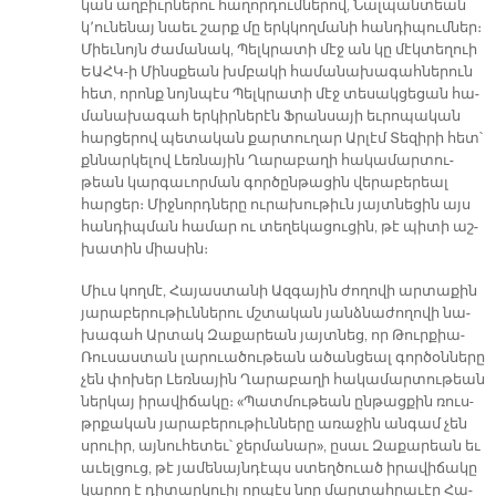
կան աղ­բիւր­նե­րու հա­ղոր­դում­նե­րով, Նալ­պան­տեան
կ՚ու­նե­նայ նաեւ շարք մը երկ­կող­մա­նի հան­դի­պում­ներ։
Միեւ­նոյն ժա­մա­նակ, Պելկ­րա­տի մէջ ան կը մէկ­տե­ղուի
ԵԱՀԿ-ի Մինս­քեան խմբա­կի հա­մա­նա­խա­գահ­նե­րուն
հետ, ո­րոնք նոյն­պէս Պելկ­րա­տի մէջ տե­սակ­ցե­ցան հա­
մա­նա­խա­գահ եր­կիր­նե­րէն Ֆրան­սա­յի եւ­րո­պա­կան
հար­ցե­րով պե­տա­կան քար­տու­ղար Ար­լէմ Տե­զի­րի հետ՝
քննար­կե­լով Լեռ­նա­յին Ղա­րա­բա­ղի հա­կա­մար­տու­
թեան կար­գա­ւոր­ման գոր­ծըն­թա­ցին վե­րա­բե­րեալ
հար­ցեր։ Միջ­նորդ­նե­րը ու­րա­խու­թիւն յայտ­նե­ցին այս
հան­դիպ­ման հա­մար ու տե­ղե­կա­ցու­ցին, թէ պի­տի աշ­
խա­տին միա­սին։
Միւս կող­մէ, Հա­յաս­տա­նի Ազ­գա­յին ժո­ղո­վի ար­տա­քին
յա­րա­բե­րու­թիւն­նե­րու մշտա­կան յանձ­նա­ժո­ղո­վի նա­
խա­գահ Ար­տակ Զա­քա­րեան յայտ­նեց, որ Թուր­քիա-
Ռու­սաս­տան լա­րուա­ծու­թեան ա­ծան­ցեալ գոր­ծօն­նե­րը
չեն փո­խեր Լեռ­նա­յին Ղա­րա­բա­ղի հա­կա­մար­տու­թեան
ներ­կայ ի­րա­վի­ճա­կը։ «Պատ­մու­թեան ըն­թաց­քին ռուս-
թրքա­կան յա­րա­բե­րու­թիւն­նե­րը ա­ռա­ջին ան­գամ չեն
սրուիր, այ­նու­հե­տեւ՝ ջեր­մա­նար», ը­սաւ Զա­քա­րեան եւ
ա­ւել­ցուց, թէ յա­մե­նայն­դէպս ստեղ­ծուած ի­րա­վի­ճա­կը
կա­րող է դի­տար­կուիլ որ­պէս նոր մար­տահ­րա­ւէր Հա­