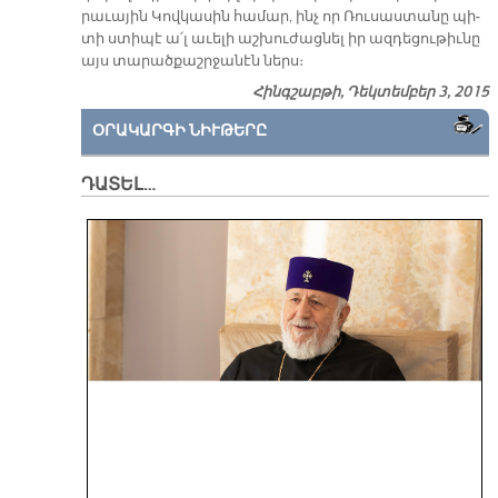
րա­ւա­յին Կով­կա­սին հա­մար, ինչ որ Ռու­սաս­տա­նը պի­
տի ստի­պէ ա՛լ ա­ւե­լի աշ­խու­ժաց­նել իր ազ­դե­ցու­թիւ­նը
այս տա­րած­քաշր­ջա­նէն ներս։
Հինգշաբթի, Դեկտեմբեր 3, 2015
ՕՐԱԿԱՐԳԻ ՆԻՒԹԵՐԸ
ԴԱՏԵԼ…