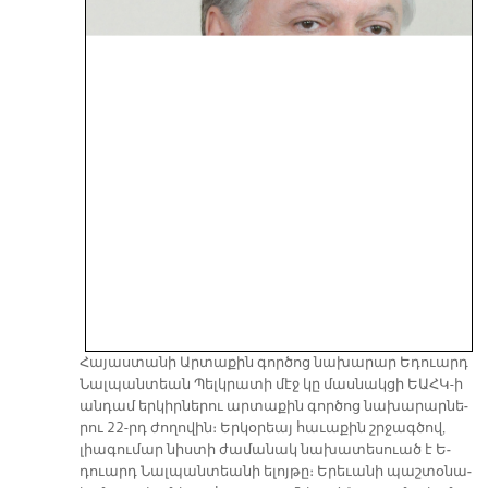
Հա­յաս­տա­նի Ար­տա­քին գոր­ծոց նա­խա­րար Ե­դուարդ
Նալ­պան­տեան Պելկ­րա­տի մէջ կը մաս­նակ­ցի ԵԱՀԿ-ի
ան­դամ եր­կիր­նե­րու ար­տա­քին գոր­ծոց նա­խա­րար­նե­
րու 22-րդ ժո­ղո­վին։ Եր­կօ­րեայ հա­ւա­քին շրջագ­ծով,
լիա­գու­մար նիս­տի ժա­մա­նակ նա­խա­տե­սուած է Ե­
դուարդ Նալ­պան­տեա­նի ե­լոյ­թը։ Ե­րե­ւա­նի պաշ­տօ­նա­