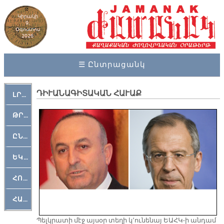
Կիրակի
9,
Օգոստոս
2026
☰ Ընտրացանկ
ԴԻՒԱՆԱԳԻՏԱԿԱՆ ՀԱՒԱՔ
ԼՐԱՀՈՍ
ԹՐՔԱՀԱՅ ԿԵԱՆՔ
ԸՆԿԵՐԱՄՇԱԿՈՒԹԱՅԻՆ
ԵԿԵՂԵՑԱԿԱՆ
ՀՈԳԵՄՏԱՒՈՐ
ՀԱՐԹԱԿ
Պելկ­րա­տի մէջ այ­սօր տե­ղի կ՚ու­նե­նայ ԵԱՀԿ-ի ան­դամ