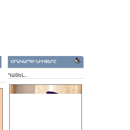
ՕՐԱԿԱՐԳԻ ՆԻՒԹԵՐԸ
ԴԱՏԵԼ…