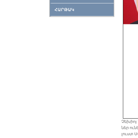
ՀԱՐԹԱԿ
Չե­խիոյ
ներ ու­ն
լուստ Ս