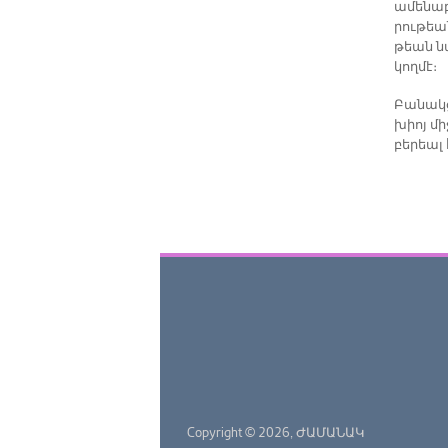
ա­մե­նա
րու­թեան
թեան նա
կող­մէ։
Բա­նակ­ց
խիոյ մի
բե­րեալ