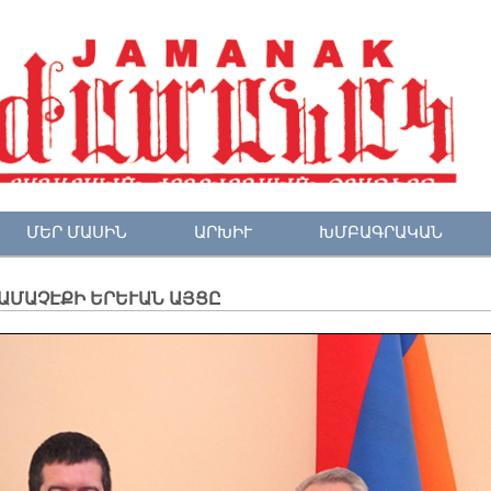
ՄԵՐ ՄԱՍԻՆ
ԱՐԽԻՒ
ԽՄԲԱԳՐԱԿԱՆ
ԱՄԱՉԷՔԻ ԵՐԵՒԱՆ ԱՅՑԸ