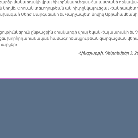
­բարձր մա­կար­դա­կի վրայ հիւ­րըն­կա­լուե­ցաւ Հա­յաս­տա­նի ղե­կա­վա­
 կող­մէ։ Օ­րուան տե­ւո­ղու­թեան ան հիւ­րըն­կա­լուե­ցաւ Հան­րա­պե­տո
­խա­գահ Սերժ Սարգ­սեա­նի եւ Վար­չա­պետ Յո­վիկ Աբ­րա­հա­մեա­նի
ու­թիւն­նե­րուն ըն­թաց­քին օ­րա­կար­գի վրայ ե­կան Հա­յաս­տա­նի եւ Չ
­ջեւ խորհր­դա­րա­նա­կան հա­մա­գոր­ծակ­ցու­թեան զար­գաց­ման վե­րա
 հար­ցեր։
Հինգշաբթի, Դեկտեմբեր 3, 2