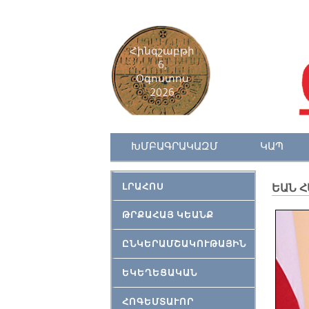
Հինգշաբթի
6,
Օգոստոս
2026
ԽՄԲԱԳՐԱԿԱԶՄ
ԿԱՊ
ԼՐԱՀՈՍ
ԵԱՆ Հ
ԹՐՔԱՀԱՅ ԿԵԱՆՔ
ԸՆԿԵՐԱՄՇԱԿՈՒԹԱՅԻՆ
ԵԿԵՂԵՑԱԿԱՆ
ՀՈԳԵՄՏԱՒՈՐ