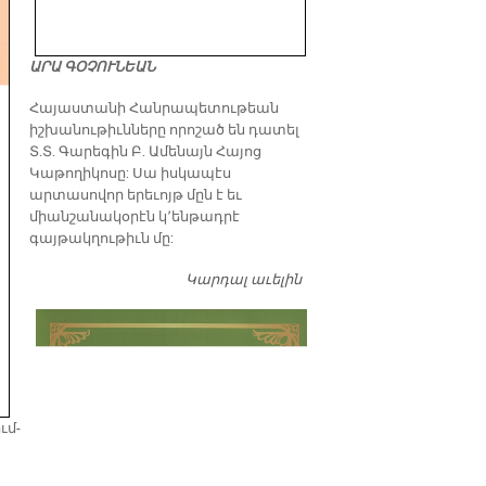
ԱՐԱ ԳՕՉՈՒՆԵԱՆ
​Հայաստանի Հանրապետութեան
իշխանութիւնները որոշած են դատել
Տ.Տ. Գարեգին Բ. Ամենայն Հայոց
Կաթողիկոսը: Սա իսկապէս
արտասովոր երեւոյթ մըն է եւ
միանշանակօրէն կ՚ենթադրէ
գայթակղութիւն մը:
Կարդալ աւելին
Դատել…
ւմ­