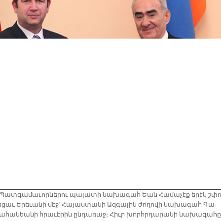
 Պատ­գա­մա­ւոր­նե­րու պա­լա­տի նա­խա­գահ Եան Հա­մա­չէք ե­րէկ շփո
ե­ցաւ Ե­րե­ւա­նի մէջ՝ Հա­յաս­տա­նի Ազ­գա­յին ժո­ղո­վի նա­խա­գահ Գա­
ա­հա­կեա­նի հրա­ւէ­րին ըն­դա­ռաջ։ Հիւր խորհր­դա­րա­նի նա­խա­գա­հը