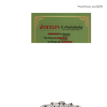
Կարդալ աւելին
Դ