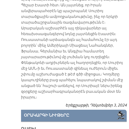
Պեշար Էսատի հետ։ Ան յայտնեց, որ Իրան
անվերապահօրէն կը պաշտպանէ Սուրիոյ
տարածքային ամբողջականութիւնը, ինչ որ երկրի
տարածաշրջանային ռազմավարութիւնն է։
Արաբական աշխարհէն այլ ղեկավարներ ալ
հեռախօսազանգերով նոյնը յայտնեցին Էսատին։
Ռուսաստանի արձագանգն ալ համահունչ էր այդ
բոլորին՝ մինչ Ամերիկայի Միացեալ Նահանգներ,
Ֆրանսա, Գերմանիա եւ Անգլիա համատեղ
յայտարարութիւնով մը լուծման կոչ ուղղեցին։
Փենթակոնի աղբիւրներն ալ հաղորդեցին, որ Սուրիոյ
մէջ ԱՄՆ-ի եւ Ռուսաստանի զինեալ ուժերուն միջեւ
շփումը աշխուժացած է թէժ գծի միջոցաւ։ Կողմերը
կապուղիները բաց պահելու նպատակով շփման մէջ
անցած են՝ հաշուի առնելով, որ Սուրիայէ ներս իրենց
զօրքերը աշխարհագրականօրէն բաւական մօտ են
իրարու։
Երեքշաբթի, Դեկտեմբեր 3, 2024
ՕՐԱԿԱՐԳԻ ՆԻՒԹԵՐԸ