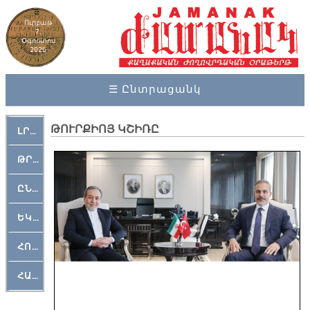
Ուրբաթ
7,
Օգոստոս
2026
☰ Ընտրացանկ
ԹՈՒՐՔԻՈՅ ԿՇԻՌԸ
ԼՐԱՀՈՍ
ԹՐՔԱՀԱՅ ԿԵԱՆՔ
ԸՆԿԵՐԱՄՇԱԿՈՒԹԱՅԻՆ
ԵԿԵՂԵՑԱԿԱՆ
ՀՈԳԵՄՏԱՒՈՐ
ՀԱՐԹԱԿ