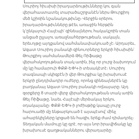
Սուրիոյ հիւսիսի իրադարձութիւնները կու գան
վերահաստատել տարածաշրջանէն ներս Թուրքիոյ
մեծ կշիռին նշանակութիւնը։ Վերջին օրերու
իրադարձութիւնները թէեւ առաջին հերթին
կ՚ընկալուի Հալէպի՝ զինեալներու հակակշռին տան
անցած ըլլալու առաջնահերթութեան, սակայն,
երեւոյթը այդքանով սահմանափակուած չէ։ Արդարեւ,
Ազատ Սուրիոյ բանակի զինուորները երկրի հիւսիսին՝
Թուրքիոյ սահմանամերձ Թել Ռիֆաթը
վերահսկողութեան տակ առին, ինչ որ լուրջ ձախողում
մը կը համարուի ՓՔՔ-ԵՓԿ-ի տեսակէտէ։ Սուրիոյ
տագնապի սկիզբէն ի վեր Թուրքիա կը խրախուսէ
երկրի ընդդիմադիր ուժերը, որոնց զինեալներէն կը
բաղկանայ Ազատ Սուրիոյ բանակի ողնայարը։ Այդ
զօրքերը 8 տարի վերջ վերահսկողութեան տակ առին
Թել Ռիֆաթը, նաեւ Հայէպի մերձակայ երկու
օդակայանը։ ՓՔՔ-ԵՓԿ-ի լոժիսթիք կապը լուրջ
հարուածի մը ենթարկուած է այսպէսով՝ մինչ
ահաբեկիչները կրցած են հազիւ երեք ժամ դիմադրել։
Տեղական մամուլը կը գրէ, որ այս նոր իրավիճակը կը
խրախուսէ գաղթականներու վերադարձը։