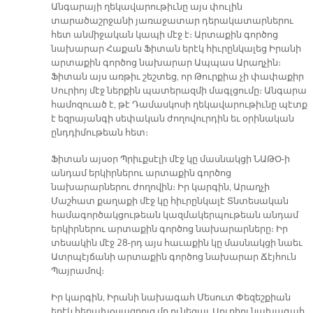
Անգարայի ղեկավարութիւնը այս փուլին
տարածաշրջանի յառաջատար դերակատարներու
հետ անմիջական կապի մէջ է։ Արտաքին գործոց
նախարար Հաքան Ֆիտան երէկ հիւրընկալեց Իրանի
արտաքին գործոց նախարար Ապպաս Արաղչին։
Ֆիտան այս առթիւ շեշտեց, որ Թուրքիա չի փափաքիր
Սուրիոյ մէջ ներքին պատերազմի մագլցումը։ Անգարա
համոզուած է, թէ Դամասկոսի ղեկավարութիւնը պէտք
է եզրայանգի սեփական ժողովուրդին եւ օրինական
ընդդիմութեան հետ։
Ֆիտան այսօր Պրիւքսէլի մէջ կը մասնակցի ՆԱԹՕ-ի
անդամ երկիրներու արտաքին գործոց
նախարարներու ժողովին։ Իր կարգին, Արաղչի
Մաշհատ քաղաքի մէջ կը հիւրընկալէ Տնտեսական
համագործակցութեան կազմակերպութեան անդամ
երկիրներու արտաքին գործոց նախարարները։ Իր
տեսակին մէջ 28-րդ այս հաւաքին կը մասնակցի նաեւ
Ատրպէյճանի արտաքին գործոց նախարար Ճէյհուն
Պայրամով։
Իր կարգին, Իրանի նախագահ Մեսուտ Փեզեշքիան
երէկ հեռախօսազրոյց մը ունեցաւ Սուրիոյ նախագահ