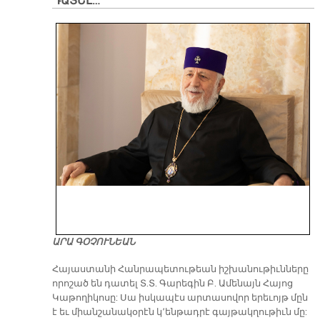
ԴԱՏԵԼ…
ԱՐԱ ԳՕՉՈՒՆԵԱՆ
​Հայաստանի Հանրապետութեան իշխանութիւնները
որոշած են դատել Տ.Տ. Գարեգին Բ. Ամենայն Հայոց
Կաթողիկոսը: Սա իսկապէս արտասովոր երեւոյթ մըն
է եւ միանշանակօրէն կ՚ենթադրէ գայթակղութիւն մը: