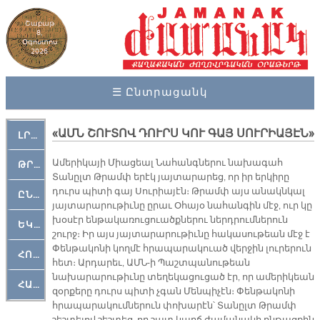
Շաբաթ
8,
Օգոստոս
2026
☰ Ընտրացանկ
«ԱՄՆ ՇՈՒՏՈՎ ԴՈՒՐՍ ԿՈՒ ԳԱՅ ՍՈՒՐԻԱՅԷՆ»
ԼՐԱՀՈՍ
Ամերիկայի Միացեալ Նահանգներու նախագահ
ԹՐՔԱՀԱՅ ԿԵԱՆՔ
Տանըլտ Թրամփ երէկ յայտարարեց, որ իր երկիրը
դուրս պիտի գայ Սուրիայէն։ Թրամփ այս անակնկալ
ԸՆԿԵՐԱՄՇԱԿՈՒԹԱՅԻՆ
յայտարարութիւնը ըրաւ Օհայօ նահանգին մէջ, ուր կը
խօսէր ենթակառուցուածքներու ներդրումներուն
ԵԿԵՂԵՑԱԿԱՆ
շուրջ։ Իր այս յայտարարութիւնը հակասութեան մէջ է
Փենթակոնի կողմէ հրապարակուած վերջին լուրերուն
ՀՈԳԵՄՏԱՒՈՐ
հետ։ Արդարեւ, ԱՄՆ-ի Պաշտպանութեան
նախարարութիւնը տեղեկացուցած էր, որ ամերիկեան
ՀԱՐԹԱԿ
զօրքերը դուրս պիտի չգան Մենպիչէն։ Փենթակոնի
հրապարակումներուն փոխարէն՝ Տանըլտ Թրամփ