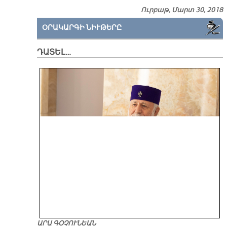
Ուրբաթ, Մարտ 30, 2018
ՕՐԱԿԱՐԳԻ ՆԻՒԹԵՐԸ
ԴԱՏԵԼ…
ԱՐԱ ԳՕՉՈՒՆԵԱՆ