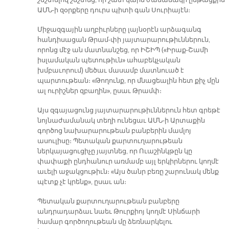
շեշտելով շեշտեց, որ շատ կարճ ժամանակի ընթացքին
ԱՄՆ-ի զօրքերը դուրս պիտի գան Սուրիայէն։
Միջազգային աղբիւրները լայնօրէն արձագանգ
հանդիսացան Թրամ-փի յայտարարութիւններուն,
որոնց մէջ ան մատնանշեց, որ ԻՇԻՊ («Իրաք-Շամի
իսլամական պետութիւն» ահաբեկչական
խմբաւորում) մեծաւ մասամբ մատնուած է
պարտութեան։ «Թողունք, որ մնացեալին հետ քիչ մըն
ալ ուրիշներ զբաղին», ըսաւ Թրամփ։
Այս զգայացունց յայտարարութիւններուն հետ գրեթէ
նոյնաժամանակ տեղի ունեցաւ ԱՄՆ-ի Արտաքին
գործոց նախարարութեան բանբերին մամլոյ
ասուլիսը։ Պետական քարտուղարութեան
ներկայացուցիչը յայտնեց, որ Ուաշինկթըն կը
փափաքի ընդհանուր առմամբ այլ երկիրներու կողմէ
աւելի աջակցութիւն։ «Այս ծանր բեռը շարունակ մենք
պէտք չէ կրենք», ըսաւ ան։
Պետական քարտուղարութեան բանբերը
անդրադարձաւ նաեւ Թուրքիոյ կողմէ Սինճարի
համար գործողութեան մը ձեռնարկելու