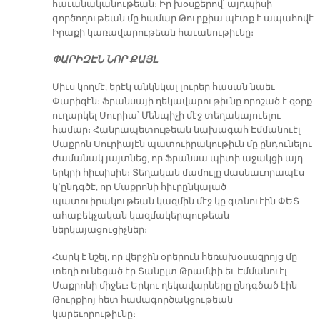
հաւանականութեան։ Իր խօսքերով՝ այդպիսի
գործողութեան մը համար Թուրքիա պէտք է ապահովէ
Իրաքի կառավարութեան հաւանութիւնը։
ՓԱՐԻԶԷՆ ՆՈՐ ՔԱՅԼ
Միւս կողմէ, երէկ անկնկալ լուրեր հասան նաեւ
Փարիզէն։ Ֆրանսայի ղեկավարութիւնը որոշած է զօրք
ուղարկել Սուրիա՝ Մենպիչի մէջ տեղակայուելու
համար։ Հանրապետութեան նախագահ Էմմանուէլ
Մաքրոն Սուրիայէն պատուիրակութիւն մը ընդունելու
ժամանակ յայտնեց, որ Ֆրանսա պիտի աջակցի այդ
երկրի հիւսիսին։ Տեղական մամուլը մասնաւորապէս
կ՚ընդգծէ, որ Մաքրոնի հիւրընկալած
պատուիրակութեան կազմին մէջ կը գտնուէին ՓԵՏ
ահաբեկչական կազմակերպութեան
ներկայացուցիչներ։
Հարկ է նշել, որ վերջին օրերուն հեռախօսազրոյց մը
տեղի ունեցած էր Տանըլտ Թրամփի եւ Էմմանուէլ
Մաքրոնի միջեւ։ Երկու ղեկավարները ընդգծած էին
Թուրքիոյ հետ համագործակցութեան
կարեւորութիւնը։