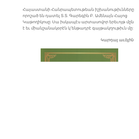
​Հայաստանի Հանրապետութեան իշխանութիւնները
որոշած են դատել Տ.Տ. Գարեգին Բ. Ամենայն Հայոց
Կաթողիկոսը: Սա իսկապէս արտասովոր երեւոյթ մըն
է եւ միանշանակօրէն կ՚ենթադրէ գայթակղութիւն մը:
Կարդալ աւելին
Դ