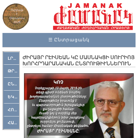
Ուրբաթ
7,
Օգոստոս
2026
☰ Ընտրացանկ
ԺԻՐԱՅՐ ՐԷԻՍԵԱՆ ԿԸ ՄԱՍՆԱԿՑԻ ՍՈՒՐԻՈՅ
ԼՐԱՀՈՍ
ԽՈՐՀՐԴԱՐԱՆԱԿԱՆ ԸՆՏՐՈՒԹԻՒՆՆԵՐՈՒՆ
ԹՐՔԱՀԱՅ ԿԵԱՆՔ
ԸՆԿԵՐԱՄՇԱԿՈՒԹԱՅԻՆ
ԵԿԵՂԵՑԱԿԱՆ
ՀՈԳԵՄՏԱՒՈՐ
ՀԱՐԹԱԿ