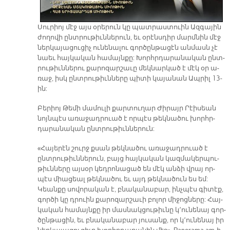
Սու­րիոյ մէջ այս օ­րե­րուն կը պատ­րաս­տուին Ազ­գա­յին
ժո­ղո­վի ընտ­րու­թիւն­նե­րուն, եւ օ­րէնս­դիր մարմ­նին մէջ
ներ­կա­յա­ցու­ցիչ ու­նե­նա­լու գոր­ծըն­թա­ցէն ան­մասն չէ
նաեւ հայ­կա­կան հա­մայն­քը: Խորհր­դա­րա­նա­կան ընտ­
րու­թիւն­նե­րու քա­րո­զար­շա­ւը մեկ­նար­կած է մէկ օր ա­
ռաջ, իսկ ընտ­րու­թիւն­նե­րը պի­տի կա­յա­նան Ապ­րիլ 13-
ին:
Բե­րիոյ Թե­մի մա­մու­լի քար­տու­ղար Ժի­րայր Րէի­սեան
նոյն­պէս ա­ռա­ջադ­րուած է որ­պէս թեկ­նա­ծու խորհր­
դա­րա­նա­կան ընտ­րու­թիւն­նե­րուն:
«Հա­յե­րէն շուրջ քսան թեկ­նա­ծու ա­ռա­ջադ­րուած է
ընտ­րու­թիւն­նե­րուն, բայց հայ­կա­կան կազ­մա­կեր­պու­
թիւն­նե­րը այ­սօր կեդ­րո­նա­ցած են մէկ ան­ձի վրայ որ­
պէս միա­ցեալ թեկ­նա­ծու եւ այդ թեկ­նա­ծուն ես եմ:
Կեան­քը սո­վո­րա­կան է, բնա­կա­նա­բար, ինչ­պէս գի­տէք,
գոր­ծի կը դրուին քա­րո­զար­շա­ւի բո­լոր մի­ջոց­նե­րը: Հայ­
կա­կան հա­մայն­քը իր մաս­նակ­ցու­թիւ­նը կ՚ու­նե­նայ գոր­
ծըն­թա­ցին, եւ բնա­կա­նա­բար յու­սանք, որ կ՚ու­նե­նայ իր