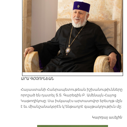
ԱՐԱ ԳՕՉՈՒՆԵԱՆ
​Հայաստանի Հանրապետութեան իշխանութիւնները
որոշած են դատել Տ.Տ. Գարեգին Բ. Ամենայն Հայոց
Կաթողիկոսը: Սա իսկապէս արտասովոր երեւոյթ մըն
է եւ միանշանակօրէն կ՚ենթադրէ գայթակղութիւն մը:
Կարդալ աւելին
Դ