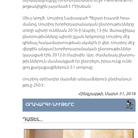
ներ­կա­յա­ցու­ցի­չը խորհր­դա­րա­նին մէջ», Panorama.am-ի
թղթա­կի­ցին յայտ­նած է Րէի­սեան:
Միւս կող­մէ, Սու­րիոյ Նա­խա­գահ Պե­շար Է­սա­տի հրա­
մա­նով, Սու­րիոյ խորհր­դա­րա­նա­կան ընտ­րու­թիւն­նե­րը
տե­ղի պի­տի ու­նե­նան 2016-ի Ապ­րիլ 13-ին: Յա­ռա­ջի­կայ
ընտ­րու­թիւն­նե­րը պի­տի ըլ­լան երկ­րոր­դը Սու­րիոյ մէջ
զի­նեալ հա­կա­մար­տու­թեան սկսե­լէն ի վեր: Սու­րիոյ մէջ
վեր­ջին ան­գամ խորհր­դա­րա­նա­կան ընտ­րու­թիւն­ներ
կա­յա­ցած էին 2012-ի Մա­յի­սին: Այդ ժա­մա­նակ ընտ­րու­
թիւն­նե­րուն մաս­նակ­ցած էր ընտ­րե­լու ի­րա­ւունք ու­նե­
ցող քա­ղա­քա­ցի­նե­րուն 51 տո­կո­սը:
Սու­րիոյ օ­րէնս­դիր մարմ­նի ան­դամ­նե­րուն ընդ­հա­նուր
թի­ւը 250 է:
Հինգշաբթի, Մարտ 31, 2016
ՕՐԱԿԱՐԳԻ ՆԻՒԹԵՐԸ
ԴԱՏԵԼ…