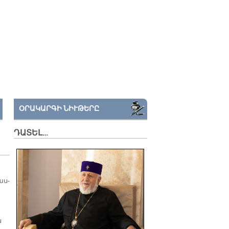
ՕՐԱԿԱՐԳԻ ՆԻՒԹԵՐԸ
ԴԱՏԵԼ…
աս­
ն