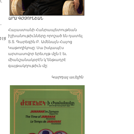
ր,
ԱՐԱ ԳՕՉՈՒՆԵԱՆ
­
​Հայաստանի Հանրապետութեան
իշխանութիւնները որոշած են դատել
015
Տ.Տ. Գարեգին Բ. Ամենայն Հայոց
Կաթողիկոսը: Սա իսկապէս
արտասովոր երեւոյթ մըն է եւ
միանշանակօրէն կ՚ենթադրէ
գայթակղութիւն մը:
Կարդալ աւելին
Դատել…