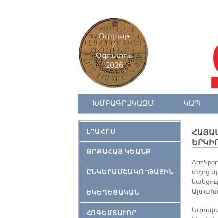
Ուրբաթ
7,
Օգոստոս
2026
ԽՄԲԱԳՐԱԿԱԶՄ
ԿԱՊ
ԼՐԱՀՈՍ
ՀԱՅԱ
ԵՐԿԻՐ
ԹՐՔԱՀԱՅ ԿԵԱՆՔ
ArmSpor
ԸՆԿԵՐԱՄՇԱԿՈՒԹԱՅԻՆ
տղոց պա
նակ­ցու­
Այս ա­խո
ԵԿԵՂԵՑԱԿԱՆ
Եւ­րո­պա
ՀՈԳԵՄՏԱՒՈՐ