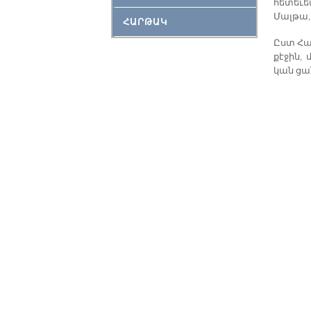
հե­տե­ւե
Մալ­թա, 
ՀԱՐԹԱԿ
Ըստ Հա­
քէջին, մ
կան ցան