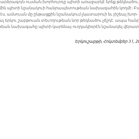
արձ­րա­գոյն ուս­ման խոր­հուր­դը պի­տի ա­ռա­ջար­կէ ե­րեք թեկ­նա­ծու,
 մին պի­տի նշա­նա­կուի հան­րա­պե­տու­թեան նա­խա­գա­հին կող­մէ։ Բ
էս, ամ­սուան մը ըն­թաց­քին նշա­նա­կում չկա­տա­րուի եւ յի­շեալ խոր­
ալ եր­կու շաբ­թուան տե­ւո­ղու­թեան նոր թեկ­նա­ծու չճշդէ, ա­պա հան­
թեան նա­խա­գա­հը պի­տի կա­րե­նայ ուղ­ղա­կիօ­րէն նշա­նա­կել վե­րա­տ
Երկուշաբթի, Հոկտեմբեր 31, 2