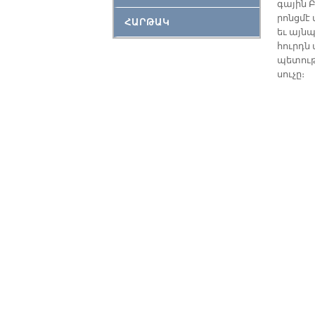
գա­յին Բ
րոնց­մէ
ՀԱՐԹԱԿ
եւ այն­պ
հուրդն 
պե­տու­
սու­չը։