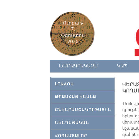
Ուրբաթ
7,
Օգոստոս
2026
ԽՄԲԱԳՐԱԿԱԶՄ
ԿԱՊ
ԼՐԱՀՈՍ
ՎԵՐԱ
ԿՈՂՄ
ԹՐՔԱՀԱՅ ԿԵԱՆՔ
15 Յու­
ԸՆԿԵՐԱՄՇԱԿՈՒԹԱՅԻՆ
դրու­թե
եր­կու օ
վե­րա­տե
ԵԿԵՂԵՑԱԿԱՆ
նշա­նակ
գա­հին։ 
ՀՈԳԵՄՏԱՒՈՐ