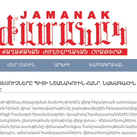
ՄԵՐ ՄԱՍԻՆ
ԱՐԽԻՒ
ԽՄԲԱԳՐԱԿԱՆ
ՏԵՍՈՒՉՆԵՐԸ ՊԻՏԻ ՆՇԱՆԱԿՈՒԻՆ ՀԱՆՐ. ՆԱԽԱԳԱՀԻՆ
Է
լի­սի զի­նեալ յե­ղաշրջ­ման ձա­խող փոր­ձէն վերջ հռչա­կուած ար­տա­կ
ան հի­ման վրայ՝ կա­ռա­վա­րու­թիւ­նը շա­բա­թա­վեր­ջին հրա­պա­րա­կեց
­րէն­քի հա­մա­զօր հրա­մա­նագ­րեր։ Այս­պէ­սով հա­մալ­սա­րան­նե­րէն նե
­սուչ­նե­րու ընտ­րու­թեան դրու­թիւ­նը վերջ գտաւ։ Վե­րա­տե­սուչ­նե­րու
­ման ի­րա­ւա­սու­թիւ­նը վե­րա­պա­հուե­ցաւ հան­րա­պե­տու­թեան նա­խ
Այս­պէս, պե­տա­կան հա­մալ­սա­րան­նե­րու վե­րա­տե­սուչ­նե­րու պա­րա­