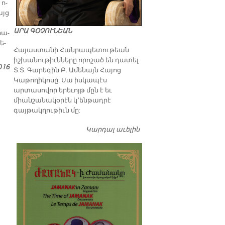
 ո­
այց
ԱՐԱ ԳՕՉՈՒՆԵԱՆ
րա­
ե­
​Հայաստանի Հանրապետութեան
իշխանութիւնները որոշած են դատել
016
Տ.Տ. Գարեգին Բ. Ամենայն Հայոց
Կաթողիկոսը: Սա իսկապէս
արտասովոր երեւոյթ մըն է եւ
միանշանակօրէն կ՚ենթադրէ
գայթակղութիւն մը:
Կարդալ աւելին
Դատել…