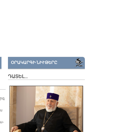
ՕՐԱԿԱՐԳԻ ՆԻՒԹԵՐԸ
ԴԱՏԵԼ…
արգ
րս
ա­