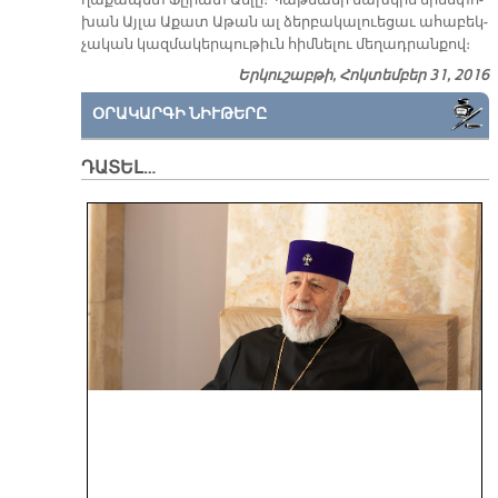
ղա­քա­պետ Ֆը­րատ Ան­լը։ Պաթ­մա­նի նախ­կին ե­րես­փո­
խան Այ­լա Ա­քատ Ա­թան ալ ձեր­բա­կա­լուե­ցաւ ա­հա­բեկ­
չա­կան կազ­մա­կեր­պու­թիւն հիմ­նե­լու մե­ղադ­րան­քով։
Երկուշաբթի, Հոկտեմբեր 31, 2016
ՕՐԱԿԱՐԳԻ ՆԻՒԹԵՐԸ
ԴԱՏԵԼ…