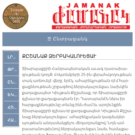
Շաբաթ
8,
Օգոստոս
2026
☰ Ընտրացանկ
ՔԸՇԱՆԱՔ ՁԵՐԲԱԿԱԼՈՒԵՑԱՒ
ԼՐԱՀՈՍ
Տիար­պա­քը­րի Հան­րա­պե­տա­կան ա­ւագ դա­տա­խա­
ԹՐՔԱՀԱՅ ԿԵԱՆՔ
զու­թեան կող­մէ Հոկ­տեմ­բե­րի 25-ին վե­րահս­կո­ղու­թեան
տակ առ­նուե­լէ վերջ, ե­րէկ, ա­հա­բեկ­չու­թեան դէմ հար­
ԸՆԿԵՐԱՄՇԱԿՈՒԹԱՅԻՆ
ցաքն­նու­թեան շրջագ­ծով ձեր­բա­կա­լուե­ցաւ նախ­կին
քա­ղա­քա­պետ Կիւլ­թան Քը­շա­նաք, որ Տիար­պա­քը­րի
ԵԿԵՂԵՑԱԿԱՆ
գլխա­ւոր քա­ղա­քա­պետն էր։ Դա­տա­րա­նէն ներս իր
հար­ցաքն­նու­թիւ­նը տե­ւեց ինն ժամ եւ ար­դիւն­քին
ՀՈԳԵՄՏԱՒՈՐ
Տիար­պա­քը­րի գլխա­ւոր քա­ղա­քա­պետ Կիւլ­թան Քը­շա­
նաք ձեր­բա­կա­լուե­ցաւ՝ ա­հա­բեկ­չա­կան կազ­մա­կեր­
ՀԱՐԹԱԿ
պու­թեան ան­դա­մակ­ցե­լու մե­ղադ­րան­քով։ Նոյն ամ­
բաս­տա­նու­թիւ­նով ձեր­բա­կա­լուե­ցաւ նաեւ հա­մա­քա­