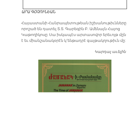
ԱՐԱ ԳՕՉՈՒՆԵԱՆ
​Հայաստանի Հանրապետութեան իշխանութիւնները
որոշած են դատել Տ.Տ. Գարեգին Բ. Ամենայն Հայոց
Կաթողիկոսը: Սա իսկապէս արտասովոր երեւոյթ մըն
է եւ միանշանակօրէն կ՚ենթադրէ գայթակղութիւն մը:
Կարդալ աւելին
Դ