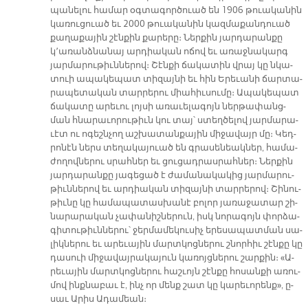
պա­նե­լու հա­մար օգ­տա­գոր­ծուած են 1906 թուա­կա­նին
կա­ռու­ցուած եւ 2000 թուա­կա­նին կազ­մա­քան­դուած
քա­ղա­քա­յին շէն­քին քա­րե­րը։ Ներ­քին յար­դա­րան­քը
կ՚ա­ռանձ­նա­նայ ար­դիա­կան ո­ճով եւ ա­ռաջ­նա­կարգ
յար­մա­րու­թիւն­նե­րով։ Շէն­քի ճա­կա­տին վրայ կը նկա­
տուի ա­պա­կե­պատ տի­զայ­նի եւ հին Ե­րե­ւա­նի ճար­տա­
րա­պե­տա­կան տար­րե­րու միա­հիւ­սու­մը։ Ա­պա­կե­պատ
ճա­կա­տը ա­րե­ւու լոյ­սի ա­ռա­ւե­լա­գոյն ներ­թա­փանց­
ման հնա­րա­ւո­րու­թիւն կու տայ՝ ստեղ­ծե­լով յար­մա­րա­
ւէտ ու ո­գեշն­չող աշ­խա­տան­քա­յին մի­ջա­վայր մը։ Կեդ­
րո­նէն ներս տե­ղա­կա­յուած են գրա­սե­նեակ­ներ, հա­մա­
ժո­ղով­նե­րու սրահ­ներ եւ ցու­ցադ­րաս­րահ­ներ։ Ներ­քին
յար­դա­րան­քը յա­գե­ցած է ժա­մա­նա­կա­կից յար­մա­րու­
թիւն­նե­րով եւ ար­դիա­կան տի­զայ­նի տար­րե­րով։ Շի­նու­
թիւ­նը կը հա­մա­պա­տաս­խա­նէ բո­լոր յա­ռա­ջա­տար շի­
նա­րա­րա­կան չա­փա­նիշ­նե­րուն, իսկ նո­րա­գոյն փոր­ձա­
գի­տու­թիւն­նե­րու՝ ջեր­մա­մե­կու­սիչ ե­րե­սա­պատ­ման սա­
լիկ­նե­րու եւ ա­րե­ւա­յին մարտ­կոց­նե­րու շնոր­հիւ շէն­քը կը
դա­սուի մի­ջա­վայ­րա­կա­յուն կա­ռոյց­նե­րու շար­քին։ «Ա­
րե­ւա­յին մարտ­կոց­նե­րու հաշ­ւոյն շէն­քը հո­սան­քի ա­ռու­
մով ինք­նա­բաւ է, ինչ որ մենք շատ կը կա­րե­ւո­րենք», ը­
սաւ Ա­րիս Ա­դա­մեան։