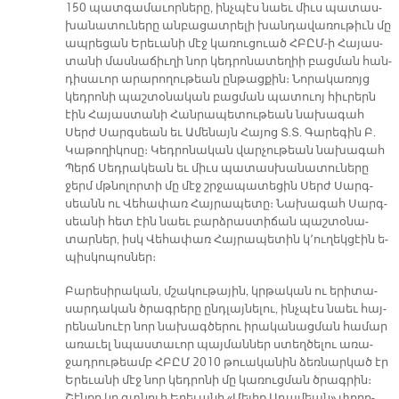
150 պատ­գա­մա­ւոր­նե­րը, ինչ­պէս նաեւ միւս պա­տաս­
խա­նա­տու­նե­րը ան­բա­ցատ­րե­լի խան­դա­վա­ռու­թիւն մը
ապ­րե­ցան Ե­րե­ւա­նի մէջ կա­ռու­ցուած ՀԲԸՄ-ի Հա­յաս­
տա­նի մաս­նա­ճիւ­ղի նոր կեդ­րո­նա­տե­ղիի բաց­ման հան­
դի­սա­ւոր ա­րա­րո­ղու­թեան ըն­թաց­քին։ Նո­րա­կա­ռոյց
կեդ­րո­նի պաշ­տօ­նա­կան բաց­ման պա­տուոյ հիւ­րերն
էին Հա­յաս­տա­նի Հան­րա­պե­տու­թեան նա­խա­գահ
Սերժ Սարգ­սեան եւ Ա­մե­նայն Հա­յոց Տ.Տ. Գա­րե­գին Բ.
Կա­թո­ղի­կո­սը։ Կեդ­րո­նա­կան վար­չու­թեան նա­խա­գահ
Պերճ Սեդ­րա­կեան եւ միւս պա­տաս­խա­նա­տու­նե­րը
ջերմ մթնո­լոր­տի մը մէջ շրջա­պա­տե­ցին Սերժ Սարգ­
սեանն ու Վե­հա­փառ Հայ­րա­պե­տը։ Նա­խա­գահ Սարգ­
սեա­նի հետ էին նաեւ բարձ­րաս­տի­ճան պաշ­տօ­նա­
տար­ներ, իսկ Վե­հա­փառ Հայ­րա­պե­տին կ՚ու­ղեկ­ցէին ե­
պիս­կո­պոս­ներ։
Բա­րե­սի­րա­կան, մշա­կու­թա­յին, կրթա­կան ու ե­րի­տա­
սար­դա­կան ծրագ­րե­րը ընդ­լայ­նե­լու, ինչ­պէս նաեւ հայ­
րե­նա­նուէր նոր նա­խագ­ծե­րու ի­րա­կա­նաց­ման հա­մար
ա­ռա­ւել նպաս­տա­ւոր պայ­ման­ներ ստեղ­ծե­լու ա­ռա­
ջադ­րու­թեամբ ՀԲԸՄ 2010 թուա­կա­նին ձեռ­նար­կած էր
Ե­րե­ւա­նի մէջ նոր կեդ­րո­նի մը կա­ռուց­ման ծրագ­րին։
Շէն­քը կը գտնուի Ե­րե­ւա­նի «Մե­լիք Ա­դա­մեան» փո­ղո­