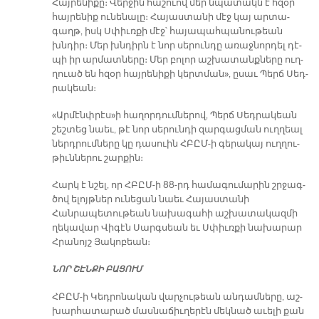
Հայ­րե­նի­քը։ Վեր­ջին հա­շուով մեր նպա­տակն է հզօր
հայ­րե­նիք ու­նե­նա­լը։ Հա­յաս­տա­նի մէջ կայ ար­տա­
գաղթ, իսկ Սփիւռ­քի մէջ՝ հա­յա­պահ­պա­նու­թեան
խնդիր։ Մեր խնդիրն է նոր սե­րուն­դը ա­ռաջ­նոր­դել դէ­
պի իր ար­մատ­նե­րը։ Մեր բո­լոր աշ­խա­տանք­նե­րը ուղ­
ղուած են հզօր հայ­րե­նի­քի կերտ­ման», ը­սաւ Պերճ Սեդ­
րա­կեան։
«Ար­մէնփ­րէս»ի հա­ղոր­դում­նե­րով, Պերճ Սեդ­րա­կեան
շեշ­տեց նաեւ, թէ նոր սե­րուն­դի զար­գաց­ման ուղ­ղեալ
ներդ­րում­նե­րը կը դա­սուին ՀԲԸՄ-ի գե­րա­կայ ուղ­ղու­
թիւն­նե­րու շար­քին։
Հարկ է նշել, որ ՀԲԸՄ-ի 88-րդ հա­մա­գու­մա­րին շրջագ­
ծով ե­լոյթներ ու­նե­ցան նաեւ Հա­յաս­տա­նի
Հանրապետութեան նախագահի աշխատակազմի
ղեկավար Վիգէն Սարգսեան եւ Սփիւռ­քի նա­խա­րար
Հրա­նոյշ Յա­կո­բեան։
ՆՈՐ ՇԷՆ­ՔԻ ԲԱ­ՑՈՒՄ
ՀԲԸՄ-ի Կեդ­րո­նա­կան վար­չու­թեան ան­դամ­նե­րը, աշ­
խար­հա­տա­րած մաս­նա­ճիւ­ղե­րէն մեկ­նած ա­ւե­լի քան