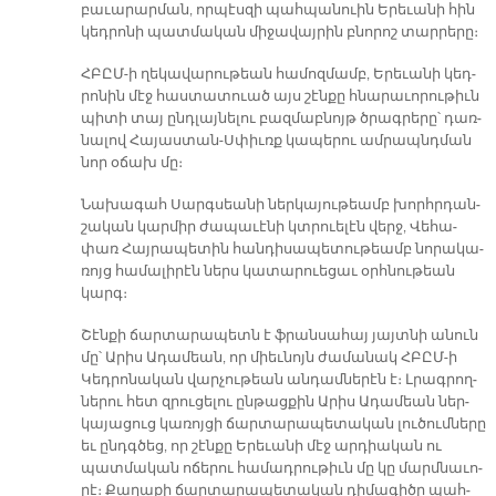
բա­ւա­րար­ման, որ­պէս­զի պահ­պա­նուին Ե­րե­ւա­նի հին
կեդ­րո­նի պատ­մա­կան մի­ջա­վայ­րին բնո­րոշ տար­րե­րը։
ՀԲԸՄ-ի ղե­կա­վա­րու­թեան հա­մոզ­մամբ, Ե­րե­ւա­նի կեդ­
րո­նին մէջ հաս­տա­տուած այս շէն­քը հնա­րա­ւո­րու­թիւն
պի­տի տայ ընդ­լայ­նե­լու բազ­մաբ­նոյթ ծրագ­րե­րը՝ դառ­
նա­լով Հա­յաս­տան-Սփիւռք կա­պե­րու ամ­րապնդ­ման
նոր օ­ճախ մը։
Նա­խա­գահ Սարգ­սեա­նի ներ­կա­յու­թեամբ խորհր­դան­
շա­կան կար­միր ժա­պա­ւէ­նի կտրուե­լէն վերջ, Վե­հա­
փառ Հայ­րա­պե­տին հան­դի­սա­պե­տու­թեամբ նո­րա­կա­
ռոյց հա­մա­լի­րէն ներս կա­տա­րուե­ցաւ օրհ­նու­թեան
կարգ։
Շէն­քի ճար­տա­րա­պետն է ֆրան­սա­հայ յայտ­նի ա­նուն
մը՝ Ա­րիս Ա­դա­մեան, որ միեւ­նոյն ժա­մա­նակ ՀԲԸՄ-ի
Կեդ­րո­նա­կան վար­չու­թեան ան­դամ­նե­րէն է։ Լրագ­րող­
նե­րու հետ զրու­ցե­լու ըն­թաց­քին Ա­րիս Ա­դա­մեան ներ­
կա­յա­ցուց կա­ռոյ­ցի ճար­տա­րա­պե­տա­կան լու­ծում­նե­րը
եւ ընդգ­ծեց, որ շէն­քը Ե­րե­ւա­նի մէջ ար­դիա­կան ու
պատ­մա­կան ո­ճե­րու հա­մադ­րու­թիւն մը կը մարմ­նա­ւո­
րէ։ Քա­ղա­քի ճար­տա­րա­պե­տա­կան դի­մա­գի­ծը պահ­