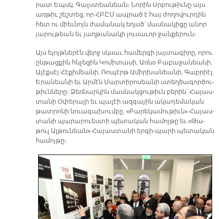
րատ Եպսկ. Գալս­տեա­նեան։ Նո­րին Սրբու­թիւ­նը այս
առ­թիւ շեշ­տեց, որ ՀԲԸՄ ապ­րած է հայ ժո­ղո­վուր­դին
հետ ու միեւ­նոյն ժա­մա­նակ ե­ղած՝ մաս­նա­կի­ցը ա­նոր
յա­րու­թեան եւ յաղ­թա­նա­կի լու­սա­ւոր ջան­քե­րուն։
Այս ե­լոյթ­նե­րէն վերջ սկսաւ հա­մեր­գի յայ­տա­գի­րը, ո­րու
ըն­թաց­քին հնչե­ցին Կո­մի­տա­սի, Առ­նօ Բա­բա­ջա­նեա­նի,
Ա­լէք­սէյ Հէ­քի­մեա­նի, Ռո­պէրթ Ա­միր­խա­նեա­նի, Գաբ­րիէլ
Ե­րա­նեա­նի եւ Ար­մէն Մար­տի­րո­սեա­նի ստեղ­ծա­գոր­ծու­
թիւն­նե­րը։ Ձեռ­նար­կին մաս­նակ­ցու­թիւն բե­րին՝ Հա­յաս­
տա­նի Օ­փե­րա­յի եւ պա­լէի ազ­գա­յին ա­կա­դե­մա­կան
թատ­րո­նի նուա­գա­խում­բը, «Բա­րե­կա­մու­թիւն» Հա­յաս­
տա­նի պա­րա­րուես­տի պե­տա­կան հա­մոյ­թը եւ «Թա­
թուլ Ալ­թու­նեան» Հա­յաս­տա­նի եր­գի-պա­րի պե­տա­կան
հա­մոյ­թը։