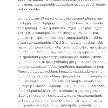
ցին վրայ, Հա­յաս­տա­նի կա­ռա­վա­րու­թեան շէն­քի հա­րե­
ւա­նու­թեամբ։
Լայ­նա­ծա­ւալ շի­նա­րա­րա­կան աշ­խա­տանք­նե­րու ար­
դիւն­քին ար­դէն եր­կինք խո­յա­ցած իս­կա­պէս նա­խան­
ձե­լի կա­ռոյց մը, ուր կա­տա­րուած շրջայ­ցի ըն­թաց­քին
ՀԲԸՄ-ի պա­տաս­խա­նա­տու­նե­րը ման­րա­մասն բա­
ցատ­րու­թիւն­ներ տուին Սերժ Սարգ­սեա­նին եւ Վե­հա­
փառ Հայ­րա­պե­տին։ ՀԲԸՄ-ի նո­րա­կա­ռոյց շէն­քը ու­նի
շուրջ 1300 քա­ռա­կու­սի մեթր տա­րա­ծու­թիւն, ո­րու վրայ
բարձ­րա­ցած է հնգյար­կա­նի ժա­մա­նա­կա­կից հա­մա­լիր
մը՝ գրա­սե­նե­կա­յին բո­լոր յար­մա­րու­թիւն­նե­րով, ժո­ղո­
վաս­րահ­նե­րով ու դահ­լիճ­նե­րով, ցու­ցադ­րաս­րահ­նե­րով
եւ ստոր­գետ­նեայ ինք­նա­շարժ­նե­րու կա­յա­նա­տե­ղիով։
Պա­տաս­խա­նա­տու­նե­րու հա­ւաս­տիաց­մամբ, ար­դի շի­
նա­րա­րա­կան լու­ծում­նե­րու կի­րառ­ման ու հին ճար­տա­
րա­պե­տու­թեան պատ­մամ­շա­կու­թա­յին ա­ռանձ­նա­
յատ­կու­թիւն­նե­րու ան­խա­թար պահ­պան­ման զու­գորդ­
մամբ վե­րա­կանգ­նուած է նա­խա­պէս այն­տեղ ե­ղած
շէն­քին դի­մա­գի­ծը։ Նա­խագ­ծա­յին ու շի­նա­րա­րա­կան
աշ­խա­տանք­նե­րու ըն­թաց­քին յա­տուկ ու­շադ­րու­թիւն
ցու­ցա­բե­րուած է քա­ղա­քա­շի­նա­կան պա­հանջ­նե­րու