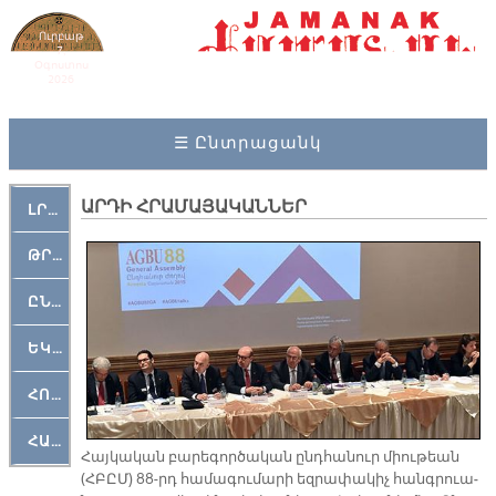
Ուրբաթ
7,
Օգոստոս
2026
☰ Ընտրացանկ
ԱՐԴԻ ՀՐԱՄԱՅԱԿԱՆՆԵՐ
ԼՐԱՀՈՍ
ԹՐՔԱՀԱՅ ԿԵԱՆՔ
ԸՆԿԵՐԱՄՇԱԿՈՒԹԱՅԻՆ
ԵԿԵՂԵՑԱԿԱՆ
ՀՈԳԵՄՏԱՒՈՐ
ՀԱՐԹԱԿ
Հայ­կա­կան բա­րե­գոր­ծա­կան ընդ­հա­նուր միու­թեան
(ՀԲԸՄ) 88-րդ հա­մա­գու­մա­րի եզ­րա­փա­կիչ հանգ­րուա­