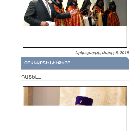
Երկուշաբթի, Ապրիլ 6, 2015
ՕՐԱԿԱՐԳԻ ՆԻՒԹԵՐԸ
ԴԱՏԵԼ…