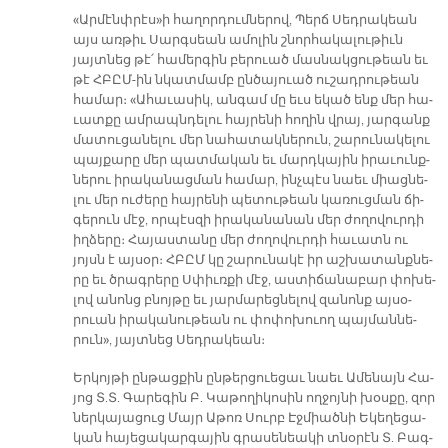
«Ար­մէնփ­րէս»ի հա­ղոր­դում­նե­րով, Պերճ Սեդ­րա­կեան
այս առ­թիւ Սարգ­սեան ա­մո­լին շնոր­հա­կա­լու­թիւն
յայտ­նեց թէ՛ հա­մեր­գին բե­րուած մաս­նակ­ցու­թեան եւ
թէ ՀԲԸՄ-ին նկատ­մամբ ըն­ծա­յուած ու­շադ­րու­թեան
հա­մար։ «Ա­հա­ւա­սիկ, ան­գամ մը եւս ե­կած ենք մեր հա­
ւատ­քը ամ­րապն­դե­լու հայ­րե­նի հո­ղին վրայ, յար­գանք
մա­տու­ցա­նե­լու մեր նա­հա­տակ­նե­րուն, շա­րու­նա­կե­լու
պայ­քա­րը մեր պատ­մա­կան եւ մարդ­կա­յին ի­րա­ւունք­
նե­րու ի­րա­կա­նաց­ման հա­մար, ինչ­պէս նաեւ միաց­նե­
լու մեր ու­ժե­րը հայ­րե­նի պե­տու­թեան կա­ռուց­ման ճի­
գե­րուն մէջ, որ­պէս­զի ի­րա­կա­նա­նան մեր ժո­ղո­վուր­դի
իղ­ձե­րը։ Հա­յաս­տա­նը մեր ժո­ղո­վուր­դի հա­ւատն ու
յոյսն է այ­սօր։ ՀԲԸՄ կը շա­րու­նա­կէ իր աշ­խա­տանք­նե­
րը եւ ծրագ­րե­րը Սփիւռ­քի մէջ, աս­տի­ճա­նա­բար փո­խե­
լով ա­նոնց բնոյ­թը եւ յար­մա­րեց­նե­լով զա­նոնք այ­սօ­
րուան ի­րա­կա­նու­թեան ու փո­փո­խուող պայ­ման­նե­
րուն», յայտ­նեց Սեդ­րա­կեան։
Եր­կոյ­թի ըն­թաց­քին ըն­թեր­ցուե­ցաւ նաեւ Ա­մե­նայն Հա­
յոց Տ.Տ. Գա­րե­գին Բ. Կա­թո­ղի­կո­սին ող­ջոյ­նի խօս­քը, զոր
ներ­կա­յա­ցուց Մայր Ա­թոռ Սուրբ Էջ­միած­նի Ե­կե­ղե­ցա­
կան հա­յե­ցա­կար­գա­յին գրա­սե­նեա­կի տնօ­րէն Տ. Բագ­