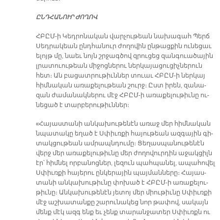
ԸՆԴ­ՀԱ­ՆՈՒՐ ԺՈ­ՂՈՎ
ՀԲԸՄ-ի Կեդ­րո­նա­կան վար­չու­թեան նա­խա­գահ Պերճ
Սեդ­րա­կեան ընդ­հա­նուր ժո­ղո­վին ըն­թաց­քին ու­նե­ցաւ
ե­լոյթ մը, նաեւ նոյն շրջագ­ծով զրու­ցեց զան­գուա­ծա­յին
լրա­տուու­թեան մի­ջոց­նե­րու ներ­կա­յա­ցու­ցիչ­նե­րուն
հետ։ Ան բա­ցատ­րու­թիւն­ներ տուաւ ՀԲԸՄ-ի ներ­կայ
հիմ­նա­կան ա­ռա­քե­լու­թեան շուրջ։ Ըստ ի­րեն, զա­նա­
զան ժա­մա­նակ­նե­րու մէջ ՀԲԸՄ-ի ա­ռա­քե­լու­թիւ­նը ու­
նե­ցած է տար­բե­րու­թիւն­ներ։
«Հա­յաս­տա­նի ան­կա­խու­թե­նէն ա­ռաջ մեր հիմ­նա­կան
նպա­տա­կը ե­ղած է Սփիւռ­քի հա­յու­թեան ազ­գա­յին գի­
տակ­ցու­թեան ամ­րապն­դու­մը։ Ցե­ղաս­պա­նու­թե­նէն
վերջ մեր ա­ռա­քե­լու­թիւ­նը մեր ժո­ղո­վուր­դին ա­ջակ­ցիլն
էր՝ հիմ­նել որ­բա­նոց­ներ, լե­զուն պահ­պա­նել, ա­պա­հո­վել
Սփիւռ­քի հա­յե­րու ըն­կե­րա­յին պայ­ման­նե­րը։ Հա­յաս­
տա­նի ան­կա­խու­թիւ­նը փո­խած է ՀԲԸՄ-ի ա­ռա­քե­լու­
թիւ­նը։ Ան­կա­խու­թե­նէն յե­տոյ մեր միու­թիւ­նը Սփիւռ­քի
մէջ աշ­խա­տան­քը շա­րու­նա­կեց նոր թա­փով, սա­կայն
մենք մէկ ազգ ենք եւ չենք տա­րան­ջա­տեր Սփիւռքն ու