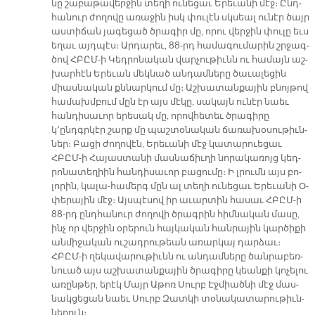
նը շա­բա­թա­վեր­ջին տե­ղի ու­նե­ցաւ Ե­րե­ւա­նի մէջ։ Ընդ­
հա­նուր ժո­ղո­վը ա­ռա­ջին իսկ փու­լէն սկսեալ ու­նէր ծայր
աս­տի­ճան յա­գե­ցած ծրա­գիր մը, ո­րու վեր­ջին փու­լը եւս
ե­ղաւ այդ­պէս։ Ար­դա­րեւ, 88-րդ հա­մա­գու­մա­րին շրջագ­
ծով ՀԲԸՄ-ի Կեդ­րո­նա­կան վար­չու­թիւնն ու հա­մայն աշ­
խար­հէն Ե­րե­ւան մեկ­նած ան­դամ­նե­րը ծա­ւա­լե­ցին
միաս­նա­կան քննար­կում մը։ Աշ­խա­տան­քա­յին բնոյ­թով
հա­մախմ­բում մըն էր այս մէ­կը, սա­կայն ու­նէր նաեւ
հան­դի­սա­ւոր ե­րե­սակ մը, ո­րով­հե­տեւ ծրա­գի­րը
կ՚ընդգր­կէր շարք մը պաշ­տօ­նա­կան ճա­ռա­խօ­սու­թիւն­
ներ։ Բա­ցի ժո­ղո­վէն, Ե­րե­ւա­նի մէջ կա­տա­րուե­ցաւ
ՀԲԸՄ-ի Հա­յաս­տա­նի մաս­նա­ճիւ­ղի նո­րա­կա­ռոյց կեդ­
րո­նա­տե­ղիին հան­դի­սա­ւոր բա­ցու­մը։ Ի լրումն այս բո­
լո­րին, կա­լա-հա­մերգ մըն ալ տե­ղի ու­նե­ցաւ Ե­րե­ւա­նի Օ­
փե­րա­յին մէջ։ Այս­պէ­սով իր ա­ւար­տին հա­սաւ ՀԲԸՄ-ի
88-րդ ընդ­հա­նուր ժո­ղո­վի ծրագ­րին հիմ­նա­կան մա­սը,
ինչ որ վեր­ջին օ­րե­րուն հայ­կա­կան հան­րա­յին կար­ծի­քի
ան­մի­ջա­կան ու­շադ­րու­թեան ա­ռար­կայ դար­ձաւ։
ՀԲԸՄ-ի ղե­կա­վա­րու­թիւնն ու ան­դամ­նե­րը ծան­րա­բեռ­
նուած այս աշ­խա­տան­քա­յին ծրա­գի­րը կեան­քի կո­չե­լու
ա­ռըն­թեր, ե­րէկ Մայր Ա­թոռ Սուրբ Էջ­միած­նի մէջ մաս­
նակ­ցե­ցան նաեւ Սուրբ Զատ­կի տօ­նա­կա­տա­րու­թիւն­
նե­րուն։