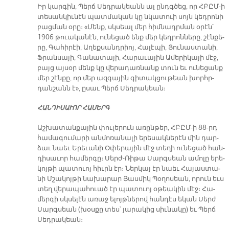
Իր կար­գին, Պերճ Սեդ­րա­կեանն ալ ընդգ­ծեց, որ ՀԲԸՄ-ի
տե­սան­կիւ­նէն պատ­մա­կան կը նկա­տուի սոյն կեդ­րո­նի
բաց­ման օ­րը։ «Մենք, սկսեալ մեր հիմ­նադր­ման օ­րէն՝
1906 թուա­կա­նէն, ու­նե­ցած ենք մեր կեդ­րոն­նե­րը, շէն­քե­
րը, Գա­հի­րէի, Ա­ղեք­սանդ­րիոյ, Հա­լէ­պի, Յու­նաս­տա­նի,
Ֆրան­սա­յի, Գա­նա­տա­յի, Հա­րա­ւա­յին Ա­մե­րի­կա­յի մէջ,
բայց այ­սօր մենք կը վե­րա­դառ­նանք տուն եւ ու­նե­ցանք
մեր շէն­քը, որ մեր ազ­գա­յին գի­տակ­ցու­թեան խորհր­
դան­շանն է», ը­սաւ Պերճ Սեդ­րա­կեան։
ՀԱՆ­ԴԻ­ՍԱ­ՒՈՐ ՀԱ­ՄԵՐԳ
Աշ­խա­տան­քա­յին փու­լե­րուն ա­ռըն­թեր, ՀԲԸՄ-ի 88-րդ
հա­մա­գու­մա­րի ան­մո­ռա­նա­լի ե­րե­սակ­նե­րէն մին դար­
ձաւ նաեւ Ե­րե­ւա­նի Օ­փե­րա­յին մէջ տե­ղի ու­նե­ցած հան­
դի­սա­ւոր հա­մեր­գը։ Սերժ-Ռի­թա Սարգ­սեան ա­մո­լը ե­րե­
կոյ­թի պա­տուոյ հիւրն էր։ Ներ­կայ էր նաեւ Հա­յաս­տա­
նի Մշա­կոյ­թի նա­խա­րար Յաս­միկ Պօ­ղո­սեան, ո­րուն եւս
տեղ վե­րա­պա­հուած էր պա­տուոյ օ­թեա­կին մէջ։ Հա­
մեր­գի սկսե­լէն ա­ռաջ ե­լոյթ­նե­րով հան­դէս ե­կան Սերժ
Սարգ­սեան (խօսքը տես՝ յարակից սիւնակը) եւ Պերճ
Սեդ­րա­կեան։