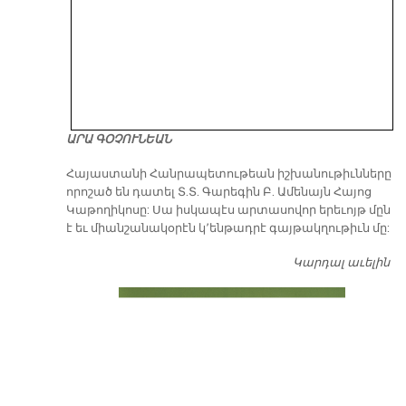
ԱՐԱ ԳՕՉՈՒՆԵԱՆ
​Հայաստանի Հանրապետութեան իշխանութիւնները
որոշած են դատել Տ.Տ. Գարեգին Բ. Ամենայն Հայոց
Կաթողիկոսը: Սա իսկապէս արտասովոր երեւոյթ մըն
է եւ միանշանակօրէն կ՚ենթադրէ գայթակղութիւն մը:
Կարդալ աւելին
Դ