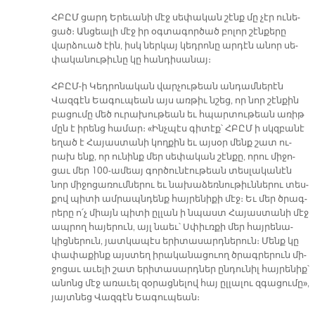
ՀԲԸՄ ցարդ Ե­րե­ւա­նի մէջ սե­փա­կան շէնք մը չէր ու­նե­
ցած։ Ան­ցեա­լի մէջ իր օգ­տա­գոր­ծած բո­լոր շէն­քե­րը
վար­ձուած էին, իսկ ներ­կայ կեդ­րո­նը ար­դէն ա­նոր սե­
փա­կա­նու­թիւ­նը կը հան­դի­սա­նայ։
ՀԲԸՄ-ի Կեդ­րո­նա­կան վար­չու­թեան ան­դամ­նե­րէն
Վազ­գէն Եա­գու­պեան այս առ­թիւ նշեց, որ նոր շէն­քին
բա­ցու­մը մեծ ու­րա­խու­թեան եւ հպար­տու­թեան ա­ռիթ
մըն է ի­րենց հա­մար։ «Ինչ­պէս գի­տէք՝ ՀԲԸՄ ի սկզբա­նէ
ե­ղած է Հա­յաս­տա­նի կող­քին եւ այ­սօր մենք շատ ու­
րախ ենք, որ ու­նինք մեր սե­փա­կան շէն­քը, ո­րու մի­ջո­
ցաւ մեր 100-ա­մեայ գոր­ծու­նէու­թեան տես­լա­կա­նէն
նոր մի­ջո­ցա­ռում­նե­րու եւ նա­խա­ձեռ­նու­թիւն­նե­րու տես­
քով պի­տի ամ­րապն­դենք հայ­րե­նի­քի մէջ։ Եւ մեր ծրագ­
րե­րը ո՛չ միայն պի­տի ըլ­լան ի նպաստ Հա­յաս­տա­նի մէջ
ապ­րող հա­յե­րուն, այլ նաեւ՝ Սփիւռ­քի մեր հայ­րե­նա­
կից­նե­րուն, յատ­կա­պէս ե­րի­տա­սարդ­նե­րուն։ Մենք կը
փա­փա­քինք այս­տեղ ի­րա­կա­նա­ցուող ծրագ­րե­րուն մի­
ջո­ցաւ ա­ւե­լի շատ ե­րի­տա­սարդ­ներ ըն­դու­նիլ հայ­րե­նիք՝
ա­նոնց մէջ ա­ռա­ւել զօ­րաց­նե­լով հայ ըլ­լա­լու զգա­ցու­մը»,
յայտ­նեց Վազ­գէն Եա­գու­պեան։