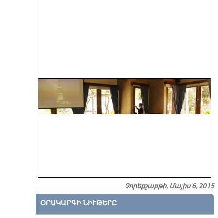
Չորեքշաբթի, Մայիս 6, 2015
ՕՐԱԿԱՐԳԻ ՆԻՒԹԵՐԸ