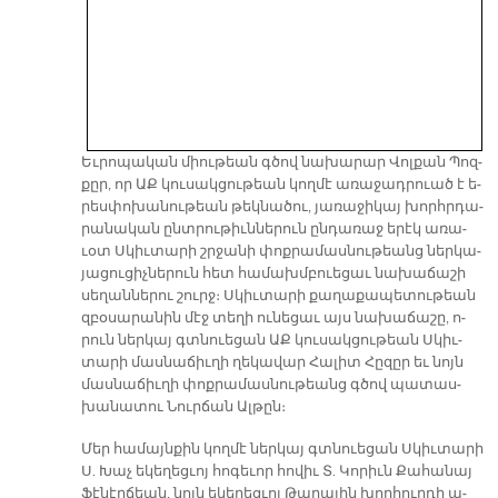
Եւ­րո­պա­կան միու­թեան գծով նա­խա­րար Վոլ­քան Պոզ­
քըր, որ ԱՔ կու­սակ­ցու­թեան կող­մէ ա­ռա­ջադ­րուած է ե­
րես­փո­խա­նու­թեան թեկ­նա­ծու, յա­ռա­ջի­կայ խորհրդա­
րա­նա­կան ընտ­րու­թիւն­նե­րուն ըն­դա­ռաջ ե­րէկ ա­ռա­
ւօտ Սկիւ­տա­րի շրջա­նի փոք­րա­մաս­նու­թեանց ներ­կա­
յա­ցու­ցիչ­նե­րուն հետ հա­մախմ­բուե­ցաւ նա­խա­ճա­շի
սե­ղան­նե­րու շուրջ։ Սկիւ­տա­րի քա­ղա­քա­պե­տու­թեան
զբօ­սա­րա­նին մէջ տե­ղի ու­նե­ցաւ այս նա­խա­ճա­շը, ո­
րուն ներ­կայ գտնուե­ցան ԱՔ կու­սակ­ցու­թեան Սկիւ­
տա­րի մաս­նա­ճիւ­ղի ղե­կա­վար Հա­լիտ Հը­զըր եւ նոյն
մաս­նա­ճիւ­ղի փոք­րա­մաս­նու­թեանց գծով պա­տաս­
խա­նա­տու Նուր­ճան Ալ­թըն։
Մեր հա­մայն­քին կող­մէ ներ­կայ գտնուե­ցան Սկիւ­տա­րի
Ս. Խաչ ե­կե­ղեց­ւոյ հո­գե­ւոր հո­վիւ Տ. Կո­րիւն Քա­հա­նայ
Ֆէ­նէր­ճեան, նոյն ե­կե­ղեց­ւոյ Թա­ղա­յին խոր­հուր­դի ա­