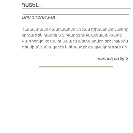
ԴԱՏԵԼ…
ԱՐԱ ԳՕՉՈՒՆԵԱՆ
​Հայաստանի Հանրապետութեան իշխանութիւնները
որոշած են դատել Տ.Տ. Գարեգին Բ. Ամենայն Հայոց
Կաթողիկոսը: Սա իսկապէս արտասովոր երեւոյթ մըն
է եւ միանշանակօրէն կ՚ենթադրէ գայթակղութիւն մը:
Կարդալ աւելին
Դ