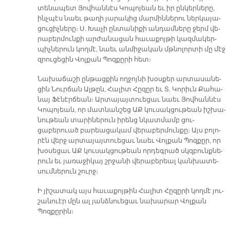
տե­նա­պետ Յով­հան­նէս Կո­պո­յեան եւ իր ըն­կեր­նե­րը,
ինչ­պէս նաեւ թա­ղի յա­րա­կից մար­մին­նե­րու ներ­կա­յա­
ցու­ցիչ­նե­րը։ Ս. Խա­չի ըն­տա­նի­քի ան­դամ­նե­րը ջերմ վե­
րա­բեր­մուն­քի ար­ժա­նա­ցան հա­ւա­քոյ­թի կազ­մա­կեր­
պիչ­նե­րուն կող­մէ, նաեւ ան­մի­ջա­կան մթնո­լոր­տի մը մէջ
զրու­ցե­ցին Վոլ­քան Պոզ­քը­րի հետ։
Նա­խա­ճա­շի ըն­թաց­քին ող­ջոյ­նի խօս­քեր ար­տա­սա­նե­
ցին Նուր­ճան Ալ­թըն, Հա­լիտ Հը­զըր եւ Տ. Կո­րիւն Քա­հա­
նայ Ֆէ­նէր­ճեան։ Ար­տա­յայ­տուե­ցաւ նաեւ Յով­հան­նէս
Կո­պո­յեան, որ մատ­նան­շեց ԱՔ կու­սակ­ցու­թեան իշ­խա­
նու­թեան տա­րի­նե­րուն ի­րենց նկատ­մամբ ցու­
ցաբերուած բա­րեա­ցա­կամ վե­րա­բեր­մուն­քը։ Այս բո­լո­
րէն վերջ ար­տա­յայ­տուե­ցաւ նաեւ Վոլ­քան Պոզ­քըր, որ
խօ­սե­ցաւ ԱՔ կու­սակ­ցու­թեան որ­դեգ­րած սկզբունք­նե­
րուն եւ յա­ռա­ջի­կայ շրջա­նի վե­րա­բե­րեալ կան­խա­տե­
սում­նե­րուն շուրջ։
Ի յի­շա­տակ այս հա­ւա­քոյ­թին Հա­լիտ Հը­զը­րի կող­մէ յու­
շա­նուէր մըն ալ յանձ­նուե­ցաւ նա­խա­րա­ր Վոլքան
Պոզքըրին։