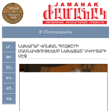
Կիրակի
9,
Օգոստոս
2026
☰ Ընտրացանկ
ՆԱԽԱՐԱՐ ՎՈԼՔԱՆ ՊՈԶՔԸՐԻ
ԼՐԱՀՈՍ
ՄԱՍՆԱԿՑՈՒԹԵԱՄԲ ՆԱԽԱՃԱՇ՝ ՍԿԻՒՏԱՐԻ
ՄԷՋ
ԹՐՔԱՀԱՅ ԿԵԱՆՔ
ԸՆԿԵՐԱՄՇԱԿՈՒԹԱՅԻՆ
ԵԿԵՂԵՑԱԿԱՆ
ՀՈԳԵՄՏԱՒՈՐ
ՀԱՐԹԱԿ