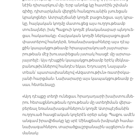
նէին դի­տար­կում մը։ Երբ ա­նոնք կը հա­տէին շփման
գի­ծը, դի­տարկ­ման վեր­ջին հանգ­րուա­նին լսուե­ցան
կրա­կոց­ներ։ Ատր­պէյ­ճա­նի կող­մէ բա­ցուե­ցաւ այդ կրա­
կը, հայ­կա­կան կող­մը մա­տու­ցեց այս ուղ­ղու­թեամբ
տուեալ­ներ, իսկ Պա­քուի կող­մէ բնա­կա­նա­բար պնդուե­
ցաւ հա­կա­ռա­կը։ Հայ­կա­կան կող­մի ներ­կա­յա­ցու­ցած
փաս­տե­րով հան­դերձ, ե­ռա­նա­խա­գահ­նե­րը այս դէպ­
քին կա­պակ­ցու­թեամբ հրա­պա­րա­կուած յայ­տա­րա­
րու­թեան մէջ խու­սա­փե­ցան յստակ հաս­ցէ մը ար­տա­
յայ­տե­լէ։ Այս դէպ­քին կա­պակ­ցու­թեամբ ե­րէկ մեկ­նա­
բա­նու­թիւն­նե­րով հան­դէս ե­կաւ Ե­դուարդ Նալ­պան­
տեան՝ պա­տաս­խա­նե­լով «Ա­զա­տու­թիւն» ռա­տիօ­կա­
յա­նի հարց­ման։ Նա­խա­րա­րը այս կա­պակ­ցու­թեամբ ը­
սաւ հե­տե­ւեա­լը.
«Այդ դէպ­քը տե­ղի ու­նե­ցաւ հրա­դա­դա­րի խախ­տում­նե­
րու հե­տաքն­նու­թեան դրու­թեան մը ստեղծ­ման վե­րա­
բե­րեալ ե­ռա­նա­խա­գահ­նե­րուն կող­մէ Ատր­պէյ­ճա­նին
ուղ­ղուած հաս­ցէա­կան կո­չե­րէն օ­րեր անց։ Պա­քու ա­մէն
ան­գամ ի­րա­վի­ճա­կը կը սրէ Մինս­քեան խմբա­կի հա­մա­
նա­խա­գահ­նե­րու տա­րած­քաշր­ջա­նա­յին այ­ցե­րուն ժա­
մա­նակ։