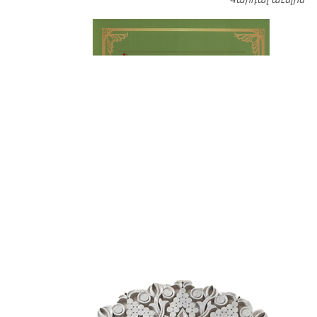
Կարդալ աւելին
Դ