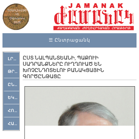
Երկուշաբթի
10,
Օգոստոս
2026
☰ Ընտրացանկ
ԸՍՏ ՆԱԼՊԱՆՏԵԱՆԻ, ՊԱՔՈՒԻ
ԼՐԱՀՈՍ
ՍԱԴՐԱՆՔՆԵՐԸ ՈՒՂՂՈՒԱԾ ԵՆ
ԽՈՉԸՆԴՈՏԵԼՈՒ ԲԱՆԱԿՑԱՅԻՆ
ԹՐՔԱՀԱՅ ԿԵԱՆՔ
ԳՈՐԾԸՆԹԱՑԸ
ԸՆԿԵՐԱՄՇԱԿՈՒԹԱՅԻՆ
ԵԿԵՂԵՑԱԿԱՆ
ՀՈԳԵՄՏԱՒՈՐ
ՀԱՐԹԱԿ