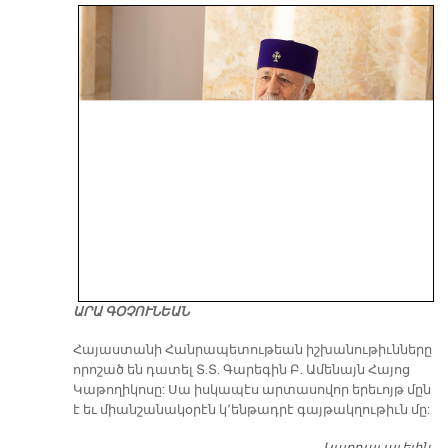
ԱՐԱ ԳՕՉՈՒՆԵԱՆ
​Հայաստանի Հանրապետութեան իշխանութիւնները
որոշած են դատել Տ.Տ. Գարեգին Բ. Ամենայն Հայոց
Կաթողիկոսը: Սա իսկապէս արտասովոր երեւոյթ մըն
է եւ միանշանակօրէն կ՚ենթադրէ գայթակղութիւն մը: