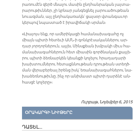
րա­ռու­մէն զերծ մնա­լու մա­սին ընդ­հան­րա­կան յայ­տա­
րա­րու­թիւն­ներ, չի կրնար յան­գեց­նել լա­րուա­ծու­թեան
նուազ­ման, այլ ընդ­հա­կա­ռակն՝ ցայ­սօր վտան­գա­ւոր
կեր­պով նպաս­տած է ի­րա­վի­ճա­կի սրման։
«Լիա­յոյս ենք, որ ա­մե­րի­կա­ցի հա­մա­նա­խա­գա­հը ոչ
միայն պի­տի հե­տե­ւի ԱՄՆ-ի գոնկ­րէ­սա­կան­նե­րու ար­
դար յոր­դոր­նե­րուն, այ­լեւ Մինս­քեան խմբա­կի միւս հա­
մա­նա­խա­գահ­նե­րուն հետ միա­սին գործ­նա­կան քայ­լե­
րու պի­տի ձեռ­նար­կեն կեան­քի կո­չե­լու հրա­դա­դա­րի
խախ­տում­նե­րու հե­տաքն­նու­թեան դրու­թեան ստեղծ­
ման վե­րա­բե­րեալ ի­րենց իսկ՝ ե­ռա­նա­խա­գահ­նե­րու նա­
խա­ձեռ­նու­թիւ­նը, ինչ որ ա­նի­մաստ պի­տի դարձ­նէ ան­
հաս­ցէ կո­չե­րը»։
Ուրբաթ, Նոյեմբեր 6, 2015
ՕՐԱԿԱՐԳԻ ՆԻՒԹԵՐԸ
ԴԱՏԵԼ…