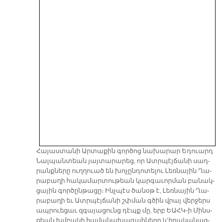
Հա­յաս­տա­նի Ար­տա­քին գոր­ծոց նա­խա­րար Ե­դուարդ
Նալ­պան­տեան յայ­տա­րա­րեց, որ Ատր­պէյ­ճա­նի սադ­
րանք­նե­րը ուղ­ղուած են խո­չըն­դո­տե­լու Լեռ­նա­յին Ղա­
րա­բա­ղի հա­կա­մար­տու­թեան կար­գա­ւոր­ման բա­նակ­
ցա­յին գոր­ծըն­թա­ցը։ Ինչ­պէս ծա­նօթ է, Լեռ­նա­յին Ղա­
րա­բա­ղի եւ Ատր­պէյ­ճա­նի շփման գծին վրայ վեր­ջերս
ապ­րուե­ցաւ զգա­յա­ցունց դէպք մը, երբ ԵԱՀԿ-ի Մինս­
քեան խմբա­կի հա­մա­նա­խա­գահ­նե­րը կ՚ի­րա­կա­նաց­