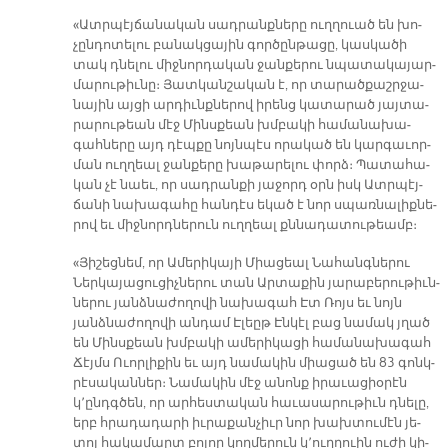
«Ատր­պէյ­ճա­նա­կան սադ­րանք­նե­րը ուղ­ղուած են խո­
չըն­դո­տե­լու բա­նակ­ցա­յին գոր­ծըն­թա­ցը, կաս­կա­ծի
տակ դնե­լու միջ­նոր­դա­կան ջան­քե­րու նպա­տա­կա­յար­
մա­րու­թիւ­նը։ Յատ­կան­շա­կան է, որ տա­րած­քաշր­ջա­
նա­յին այ­ցի ար­դիւնք­նե­րով ի­րենց կա­տա­րած յայ­տա­
րա­րու­թեան մէջ Մինս­քեան խմբա­կի հա­մա­նա­խա­
գահ­նե­րը այդ դէպ­քը նոյն­պէս ո­րա­կած են կար­գա­ւոր­
ման ուղ­ղեալ ջան­քե­րը խա­թա­րե­լու փորձ։ Պա­տա­հա­
կան չէ նաեւ, որ սադ­րան­քի յա­ջորդ օրն իսկ Ատր­պէյ­
ճա­նի նա­խա­գա­հը հան­դէս ե­կած է նոր սպառ­նա­լիք­նե­
րով եւ միջ­նորդ­նե­րուն ուղ­ղեալ քննա­դա­տու­թեամբ։
«Յի­շեց­նեմ, որ Ա­մե­րի­կա­յի Միա­ցեալ Նա­հանգ­նե­րու
Ներ­կա­յա­ցու­ցիչ­նե­րու տան Ար­տա­քին յա­րա­բե­րու­թիւն­
նե­րու յանձ­նա­ժո­ղո­վի նա­խա­գահ Էտ Ռոյս եւ նոյն
յանձ­նա­ժո­ղո­վի ան­դամ Է­լեըթ Էն­կէլ բաց նա­մակ յղած
են Մինս­քեան խմբա­կի ա­մե­րի­կա­ցի հա­մա­նա­խա­գահ
Ճէյմս Ո­ւոր­լի­քին եւ այդ նա­մա­կին միա­ցած են 83 գոնկ­
րէ­սա­կան­ներ։ Նա­մա­կին մէջ ա­նոնք ի­րա­ւա­ցիօ­րէն
կ՚ընդգ­ծեն, որ ար­հես­տա­կան հա­ւա­սա­րու­թիւն դնե­լը,
երբ հրա­դա­դա­րի իւ­րա­քան­չիւր նոր խախ­տու­մէն յե­
տոյ հա­կա­մարտ բո­լոր կող­մե­րուն կ՚ուղ­ղուին ու­ժի կի­