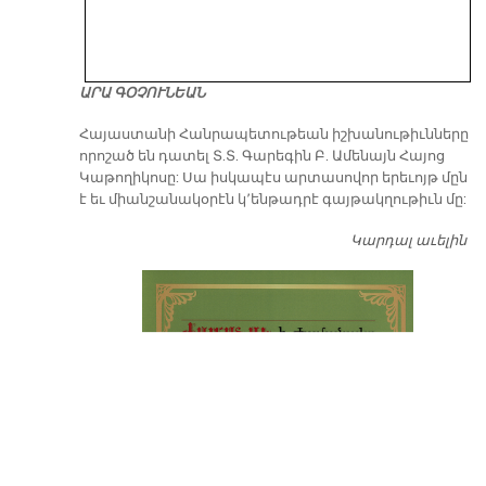
ԱՐԱ ԳՕՉՈՒՆԵԱՆ
​Հայաստանի Հանրապետութեան իշխանութիւնները
որոշած են դատել Տ.Տ. Գարեգին Բ. Ամենայն Հայոց
Կաթողիկոսը: Սա իսկապէս արտասովոր երեւոյթ մըն
է եւ միանշանակօրէն կ՚ենթադրէ գայթակղութիւն մը:
Կարդալ աւելին
Դ