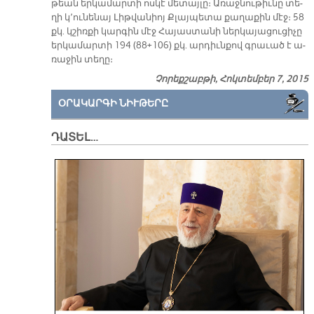
թեան եր­կա­մար­տի ոս­կէ մե­տայ­լը։ Ա­ռաջ­նու­թիւ­նը տե­
ղի կ՚ու­նե­նայ Լիթ­վա­նիոյ Քլայ­պե­տա քա­ղա­քին մէջ։ 58
քկ. կշիռ­քի կար­գին մէջ Հա­յաս­տա­նի ներ­կա­յա­ցու­ցի­չը
եր­կա­մար­տի 194 (88+106) քկ. ար­դիւն­քով գրա­ւած է ա­
ռա­ջին տե­ղը։
Չորեքշաբթի, Հոկտեմբեր 7, 2015
ՕՐԱԿԱՐԳԻ ՆԻՒԹԵՐԸ
ԴԱՏԵԼ…