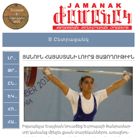
Շաբաթ
8,
Օգոստոս
2026
☰ Ընտրացանկ
ՅԱՆՈՒՆ ՀԱՅԱՍՏԱՆԻ ԼՈՒՐՋ ՅԱՋՈՂՈՒԹԻՒՆ
ԼՐԱՀՈՍ
ԹՐՔԱՀԱՅ ԿԵԱՆՔ
ԸՆԿԵՐԱՄՇԱԿՈՒԹԱՅԻՆ
ԵԿԵՂԵՑԱԿԱՆ
ՀՈԳԵՄՏԱՒՈՐ
ՀԱՐԹԱԿ
Ի­զա­պել­լա Եայ­լեան նուա­ճեց Եւ­րո­պա­յի ծան­րա­մար­
տի կա­նանց մին­չեւ քսան տա­րե­կան­նե­րու ա­ռաջ­նու­