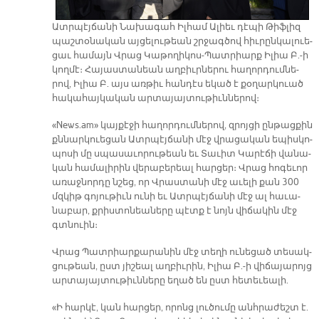
Ատր­պէյ­ճա­նի Նա­խա­գահ Իլ­համ Ա­լիեւ դէ­պի Թիֆ­լիզ
պաշ­տօ­նա­կան այ­ցե­լու­թեան շրջագ­ծով հիւ­րըն­կա­լուե­
ցաւ հա­մայն Վրաց Կա­թո­ղի­կոս-Պատ­րիարք Ի­լիա Բ.-ի
կող­մէ։ Հա­յաս­տա­նեան աղ­բիւր­նե­րու հա­ղոր­դում­նե­
րով, Ի­լիա Բ. այս առ­թիւ հան­դէս ե­կած է քօ­ղար­կուած
հա­կա­հայ­կա­կան ար­տա­յայ­տու­թիւն­նե­րով։
«News.am» կայ­քէ­ջի հա­ղոր­դում­նե­րով, զրոյ­ցի ըն­թաց­քին
քննար­կուե­ցան Ատր­պէյ­ճա­նի մէջ վրա­ցա­կան ե­պիս­կո­
պո­սի մը սպա­սա­ւո­րու­թեան եւ Տա­ւիտ Կա­րէ­ճի վա­նա­
կան հա­մա­լի­րին վե­րա­բե­րեալ հար­ցեր։ Վրաց հո­գե­ւոր
ա­ռաջ­նոր­դը նշեց, որ Վրաս­տա­նի մէջ ա­ւե­լի քան 300
մզկիթ գո­յու­թիւն ու­նի եւ Ատր­պէյ­ճա­նի մէջ ալ հա­ւա­
նա­բար, քրիս­տո­նեա­նե­րը պէտք է նոյն վի­ճա­կին մէջ
գտնուին։
Վրաց Պատ­րիար­քա­րա­նին մէջ տե­ղի ու­նե­ցած տե­սակ­
ցու­թեան, ըստ յի­շեալ աղ­բիւ­րին, Ի­լիա Բ.-ի վի­ճա­յա­րոյց
ար­տա­յայ­տու­թիւն­նե­րը ե­ղած են ըստ հե­տե­ւեա­լի.
«Ի հար­կէ, կան հար­ցեր, ո­րոնց լու­ծու­մը անհ­րա­ժեշտ է.