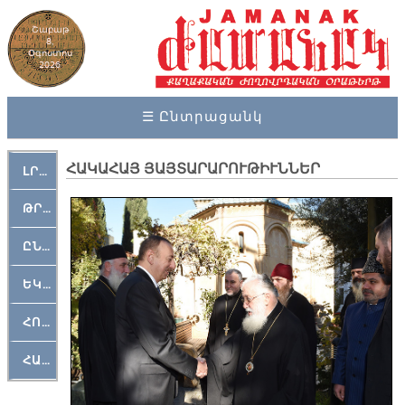
Շաբաթ
8,
Օգոստոս
2026
☰ Ընտրացանկ
ՀԱԿԱՀԱՅ ՅԱՅՏԱՐԱՐՈՒԹԻՒՆՆԵՐ
ԼՐԱՀՈՍ
ԹՐՔԱՀԱՅ ԿԵԱՆՔ
ԸՆԿԵՐԱՄՇԱԿՈՒԹԱՅԻՆ
ԵԿԵՂԵՑԱԿԱՆ
ՀՈԳԵՄՏԱՒՈՐ
ՀԱՐԹԱԿ