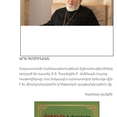
ԱՐԱ ԳՕՉՈՒՆԵԱՆ
​Հայաստանի Հանրապետութեան իշխանութիւնները
որոշած են դատել Տ.Տ. Գարեգին Բ. Ամենայն Հայոց
Կաթողիկոսը: Սա իսկապէս արտասովոր երեւոյթ մըն
է եւ միանշանակօրէն կ՚ենթադրէ գայթակղութիւն մը:
Կարդալ աւելին
Դ