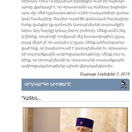
օ­րի­նակ՝ Ռուս Ուղ­ղա­փառ ե­կե­ղե­ցին ու­նի իր ե­պիս­կո­
պո­սը, ցան­կա­լի է, որ Վրաս­տանն ալ ու­նե­նայ ե­պիս­կո­
պոս մը։ Մեծ նշա­նա­կու­թիւն ու­նին Սա­կա­րե­ճո­յի վա­նա­
կան հա­մա­լի­րը, Տա­ւիտ Կա­րէ­ճի վա­նա­կան հա­մա­լի­րը։
Ե­րեք վան­քեր կը գտնուին Ատր­պէյ­ճա­նի տա­րած­քէն
ներս։ Այդ հար­ցը կրնայ յե­տոյ լու­ծուիլ։ Մենք ա­մէն ինչ
կ՚ը­նենք, որ­պէս­զի Կով­կա­սի մէջ խա­ղա­ղու­թիւն ըլ­լայ,
բայց միշտ չէ որ այդ­պէս կ՚ըլ­լայ։ Մենք ան­հանգս­տա­
ցած ենք, որ խախ­տուած է Ատր­պէյ­ճա­նի եւ Վրաս­տա­
նի տա­րած­քա­յին ամ­բող­ջա­կա­նու­թիւ­նը։ Մենք յոյս ու­
նինք, որ Ատր­պէյ­ճա­նի եւ Վրաս­տա­նի տա­րած­քա­յին
ամ­բող­ջա­կա­նու­թիւ­նը պի­տի վե­րա­կանգ­նուի»։
Շաբաթ, Նոյեմբեր 7, 2015
ՕՐԱԿԱՐԳԻ ՆԻՒԹԵՐԸ
ԴԱՏԵԼ…